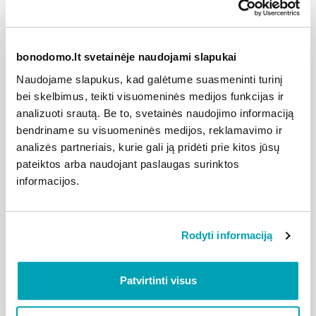
bonodomo.lt svetainėje naudojami slapukai
Praktiška
Naudojame slapukus, kad galėtume suasmeninti turinį
bei skelbimus, teikti visuomeninės medijos funkcijas ir
Mokėjimų ruošinius susikurkite ir valdykite patys
analizuoti srautą. Be to, svetainės naudojimo informaciją
– taip, kaip jums patogu. Visas sąskaitas galite
bendriname su visuomeninės medijos, reklamavimo ir
apmokėti sykiu arba kiekvieną atskirai. Visada
analizės partneriais, kurie gali ją pridėti prie kitos jūsų
matysite sąskaitų mokėjimų istoriją, kuri leis dar
pateiktos arba naudojant paslaugas surinktos
geriau planuoti savo išlaidas.
informacijos.
Rodyti informaciją
Patvirtinti visus