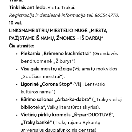
Trakai.
Tinklinis ant ledo.
Vieta: Trakai.
Registracija ir detalesnė informacija tel. 865544770.
10 val.
LINKSMAMEISTRIŲ MIESTELIO MUGĖ „MIESTĄ
PAŽĮSTAME IŠ NAMŲ, ŽMONES – IŠ DARBŲ“
Čia atrasite:
Piekarnia „Brėmeno kuchmistrai“
(Grendavės
bendruomenė „Žiburys“).
Visų galų meistrų užeiga
(Všį amatų mokyklos
„Sodžiaus meistrai“).
Ligoninė „Corona Stop“
(Všį „Lentvario
kultūros namai“).
Būrimo salionas „Arba-ka-dabra“
(„Trakų viešoji
biblioteka“, Vaikų literatūros skyrius).
Vietinių pirklių kromelis „Iš-par-DUOTUVĖ“,
„Trakų bankė“
(Trakų rajono Rykantų
universalus daugiafunkcinis centras).