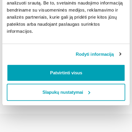
VIRĖJA…“
analizuoti srautą. Be to, svetainės naudojimo informaciją
bendriname su visuomeninės medijos, reklamavimo ir
Krikštatėviai Fon‘Qanape ir Krol Laszinis kepa Morės
analizės partneriais, kurie gali ją pridėti prie kitos jūsų
tortą – ugnies šokis „Protingas prie ugnies sušils, o
pateiktos arba naudojant paslaugas surinktos
žioplas – sudegs“.
informacijos.
Daugiau informacijos apie renginį:
https://bit.ly/3sX8NWY
.
Rodyti informaciją
Dalintis naujiena:
Patvirtinti visus
Atgal
Slapukų nustatymai