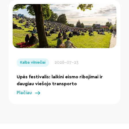
" loading="lazy"/>
2026-07-23
Kalba vilniečiai
Upės festivalis: laikini eismo ribojimai ir
daugiau viešojo transporto
Plačiau