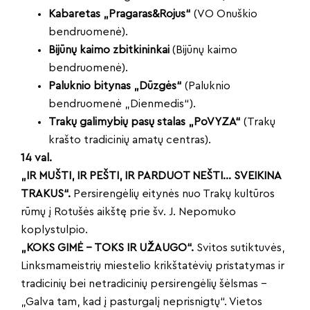
Kabaretas „Pragaras
&Rojus“
(VO Onuškio
bendruomenė).
Bijūnų kaimo zbitkininkai
(Bijūnų kaimo
bendruomenė).
Paluknio bitynas „Dūzgės“
(Paluknio
bendruomenė „Dienmedis“).
Trakų galimybių pasų stalas „PoVYZA“
(Trakų
krašto tradicinių amatų centras).
14 val.
„IR MUŠTI, IR PEŠTI, IR PARDUOT NEŠTI… SVEIKINA
TRAKUS“.
Persirengėlių eitynės nuo Trakų kultūros
rūmų į Rotušės aikštę prie šv. J. Nepomuko
koplystulpio.
„KOKS GIMĖ – TOKS IR UŽAUGO“.
Svitos sutiktuvės,
Linksmameistrių miestelio krikštatėvių pristatymas ir
tradicinių bei netradicinių persirengėlių šėlsmas –
„Galva tam, kad į pasturgalį neprisnigtų“. Vietos