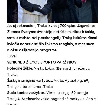
Jau šį sekmadienį Trakai kvies į 700-ąsias Užgavėnes.
Žiemos išvarymo šventėje netrūks muzikos ir šokių,
sotaus maisto bei persirengėlių. Trakų kul
tūros rūmai
kviečia nepraleisti šio linksmo renginio, o mes savo
ruožtu dalijamės jo programa.
10 val.
SENIUNIJŲ ŽIEMOS SPORTO VARŽYBOS
Poledinė žūklė.
Vieta: Lukos (Bernardinų) ežeras,
Trakai.
Šaškių ir smiginio varžybos.
Vieta: Vytauto g. 69,
Trakų kultūros rūmai, Trakai.
Stalo teniso varžybos.
Vieta: trakų g. 39, senųjų
Trakų A. Stelmachovskio pagrindinė mokykla, Senieji