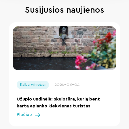
Susijusios naujienos
" loading="lazy"/>
2026-08-04
Kalba vilniečiai
Užupio undinėlė: skulptūra, kurią bent
kartą aplanko kiekvienas turistas
Plačiau