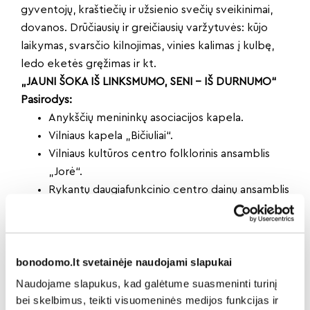
gyventojų, kraštiečių ir užsienio svečių sveikinimai,
dovanos. Drūčiausių ir greičiausių varžytuvės: kūjo
laikymas, svarsčio kilnojimas, vinies kalimas į kulbę,
ledo eketės gręžimas ir kt.
„JAUNI ŠOKA IŠ LINKSMUMO, SENI – IŠ DURNUMO“
Pasirodys:
Anykščių menininkų asociacijos kapela.
Vilniaus kapela „Bičiuliai“.
Vilniaus kultūros centro folklorinis ansamblis
„Jorė“.
Rykantų daugiafunkcinio centro dainų ansamblis
„Vilsa“.
Trakų kultūros rūmų Onuškio kapela „Samė.
Tautinių šokių grupė „Vaivorai“.
bonodomo.lt svetainėje naudojami slapukai
Šokio ir ugnies studija „Čiutyta“.
17 val.
Naudojame slapukus, kad galėtume suasmeninti turinį
„SAULĖ – GYVYBĖS DAVĖJA, UGNIS – VALGIŲ
bei skelbimus, teikti visuomeninės medijos funkcijas ir