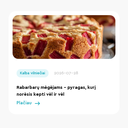
" loading="lazy"/>
2026-07-28
Kalba vilniečiai
Rabarbarų mėgėjams – pyragas, kurį
norėsis kepti vėl ir vėl
Plačiau