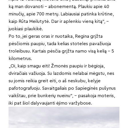
ką man dovanoti – abonementą. Plaukiu apie 40
minučių, apie 700 metrų. Labiausiai patinka krūtine,
kaip Rūta Meilutytė. Dar ir aplenkiu vieną kitą“, –
juokiasi plaukikė.
Po to, jei geras oras ir nuotaika, Regina grįžta
pėsčiomis paupiu, tada kelias stoteles pavažiuoja
troleibusu. Kartais pėsčia grįžta namo visą kelią – 5
kilometrus.
„Oi, kaip smagu eiti! Žmonės paupiu ir bėgioja,
dviračiais važiuoja. Su lazdomis nelabai mėgstu, nes
su jomis reikia greit eiti, o aš neskubu, kelyje
pafotografuoju. Savaitgaliais po Sapieginės pušynus
vaikštau, prie bunkerių nueinu“, – pasakoja moteris,
iki pat šiol dalyvaujanti ėjimo varžybose.