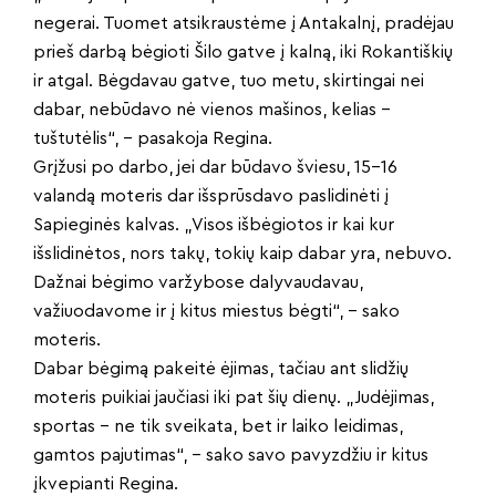
negerai. Tuomet atsikraustėme į Antakalnį, pradėjau
prieš darbą bėgioti Šilo gatve į kalną, iki Rokantiškių
ir atgal. Bėgdavau gatve, tuo metu, skirtingai nei
dabar, nebūdavo nė vienos mašinos, kelias –
tuštutėlis“, – pasakoja Regina.
Grįžusi po darbo, jei dar būdavo šviesu, 15-16
valandą moteris dar išsprūsdavo paslidinėti į
Sapieginės kalvas. „Visos išbėgiotos ir kai kur
išslidinėtos, nors takų, tokių kaip dabar yra, nebuvo.
Dažnai bėgimo varžybose dalyvaudavau,
važiuodavome ir į kitus miestus bėgti“, – sako
moteris.
Dabar bėgimą pakeitė ėjimas, tačiau ant slidžių
moteris puikiai jaučiasi iki pat šių dienų. „Judėjimas,
sportas – ne tik sveikata, bet ir laiko leidimas,
gamtos pajutimas“, – sako savo pavyzdžiu ir kitus
įkvepianti Regina.