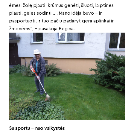
ėmėsi žolę pjauti, krūmus genėti, šluoti, laiptines
plauti, gėles sodinti… „Mano idėja buvo – ir
pasportuoti, ir tuo pačiu padaryt gera aplinkai ir
žmonėms“, – pasakoja Regina.
Su sportu – nuo vaikystės