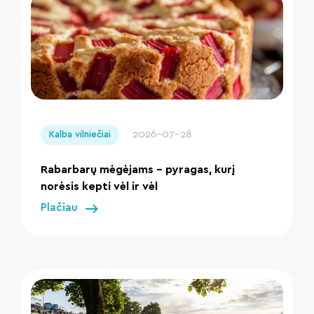
" loading="lazy"/>
2026-07-28
Kalba vilniečiai
Rabarbarų mėgėjams – pyragas, kurį
norėsis kepti vėl ir vėl
Plačiau