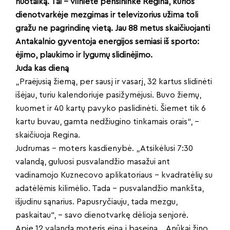
nuotaiką. Tai – vilnietė pensininkė Regina, kurios
dienotvarkėje mezgimas ir televizorius užima toli
gražu ne pagrindinę vietą. Jau 88 metus skaičiuojanti
Antakalnio gyventoja energijos semiasi iš sporto:
ėjimo, plaukimo ir lygumų slidinėjimo.
Juda kas dieną
„Praėjusią žiemą, per sausį ir vasarį, 32 kartus slidinėti
išėjau, turiu kalendoriuje pasižymėjusi. Buvo žiemų,
kuomet ir 40 kartų pavyko paslidinėti. Šiemet tik 6
kartu buvau, gamta nedžiugino tinkamais orais“, –
skaičiuoja Regina.
Judrumas – moters kasdienybė. „Atsikėlusi 7:30
valandą, guluosi pusvalandžio masažui ant
vadinamojo Kuznecovo aplikatoriaus – kvadratėlių su
adatėlėmis kilimėlio. Tada – pusvalandžio mankšta,
išjudinu sąnarius. Papusryčiauju, tada mezgu,
paskaitau“, – savo dienotvarkę dėlioja senjorė.
Apie 12 valandą moteris eina į baseiną. „Anūkai žino