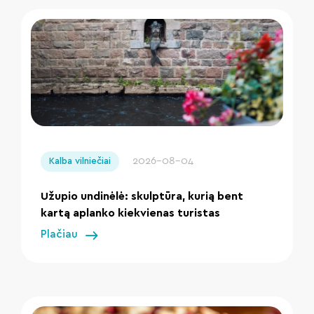
" loading="lazy"/>
2026-08-04
Kalba vilniečiai
Užupio undinėlė: skulptūra, kurią bent
kartą aplanko kiekvienas turistas
Plačiau