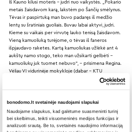
Iš Kauno kilusi moteris – judri nuo vaikystės. „Pokario
metais žaisdavom karą, lakstėm po Šančių smėlynus.
Tėvas ir paspirtuką man buvo padaręs iš medžio
lentų su šratiniais guoliais. Buvau labai aktyvi, judri.
Kieme su vaikais per virvutę lauko tenisą žaisdavom.
Vieną kamuoliuką turėjome, o tėvas iš faneros
išpjaudavo raketes. Kartą kamuoliukas užlėkė ant 4
aukštų namo stogo, teko man užsikarti gelbėti –
kamuoliukų juk tuomet nebuvo“, – prisimena Regina.
Vėliau VI vidurinėje mokykloje (dabar – KTU
Vaižganto progimnazija) klasiokės šokius lankė,
chorą, o Regina norėjo žaisti krepšinį. „Mokytojas
Alfonsas Vietrinas, daugkartinis Lietuvos lengvosios
atletikos čempionas, davė man kamuolį ir sako:
bonodomo.lt svetainėje naudojami slapukai
„Prašau, treniruokis“. Ėmiau stebėti žaidžiančius
Naudojame slapukus, kad galėtume suasmeninti turinį
berniukus, judesius kartoti. Be trenerio išmokau žaisti
bei skelbimus, teikti visuomeninės medijos funkcijas ir
krepšinį, patekau į Kauno rinktinę, o 10 klasėje – į
analizuoti srautą. Be to, svetainės naudojimo informaciją