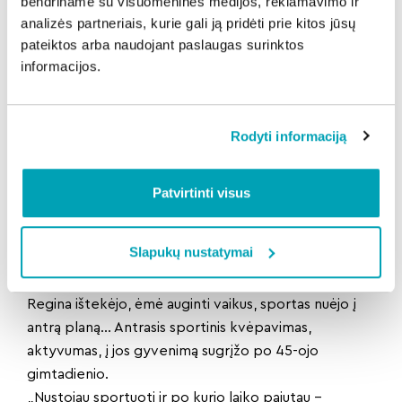
Lietuvos mergaičių krepšinio rinktinę“, – pasakoja
bendriname su visuomeninės medijos, reklamavimo ir
analizės partneriais, kurie gali ją pridėti prie kitos jūsų
moteris.
pateiktos arba naudojant paslaugas surinktos
Po mokyklos įstojusi į pedagoginį institutą, fizinio
informacijos.
lavinimo, gamtos ir geografijos specialybę, Regina
pateko į Vilniaus miesto moterų krepšinio rinktinę.
Čia žaidė 4 metus, deja, trauma nutraukė
Rodyti informaciją
krepšininkės karjerą – trūko kelio meniskas.
Kelis metus dirbusi fizinio lavinimo mokytoja Žvėryno
XV vidurinėje mokykloje, Regina baigė
Patvirtinti visus
kineziterapijos studijas. Moteris įsidarbino naujoje
Santaros klinikų vaikų ligoninėje, kurioje tuo metu
Slapukų nustatymai
labai trūko specialistų.
Po 45-erių – antrasis kvėpavimas
Regina ištekėjo, ėmė auginti vaikus, sportas nuėjo į
antrą planą… Antrasis sportinis kvėpavimas,
aktyvumas, į jos gyvenimą sugrįžo po 45-ojo
gimtadienio.
„Nustojau sportuoti ir po kurio laiko pajutau –