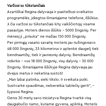
Varžosi su tūkstančiais
Azartiškai Regina dalyvauja ir pasitelkusi sveikatos
programėlės, įdiegtos išmaniajame telefone, iššūkius.
Ji čia varžosi su tūkstančiais kitų vaikščiotojų visame
pasaulyje. Moters dienos iššūkis – 5000 žingsnių. Per
mėnesį ji „prisuka“ ne mažiau 150 000 žingsnių.
Per pirmąją vasario savaitę moteris jau nužingsniavo
48 000 žingsnių, 33 kilometrus ir aplenkė daugelį tiek
bendraamžių, tiek ir jaunesnių dalyvių. Bendraamžių
vidurkis – vos 18 000 žingsnių, visų dalyvių – 30 000
žingsnių. Išmaniajame iššūkyje Regina dalyvauja jau
dvejus metus ir neketina sustoti!
„Man labai patinka, sieki tikslo. Ir sveikata puiki.
Susitvarkė spaudimas, nebereikia tablečių gerti“, –
šypsosi Regina.
Gerus 30 metų savo iniciatyva Regina tvarkė visą
daugiabučio namo, kuriame gyvena, aplinką. Moteris