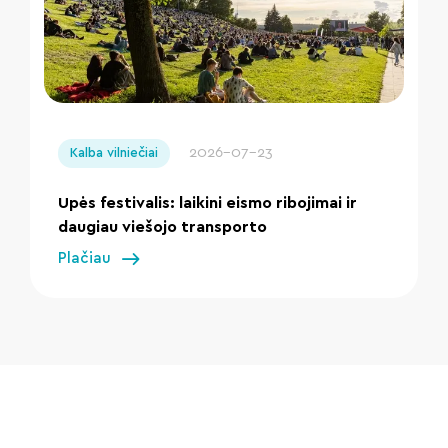
" loading="lazy"/>
2026-07-23
Kalba vilniečiai
Upės festivalis: laikini eismo ribojimai ir
daugiau viešojo transporto
Plačiau