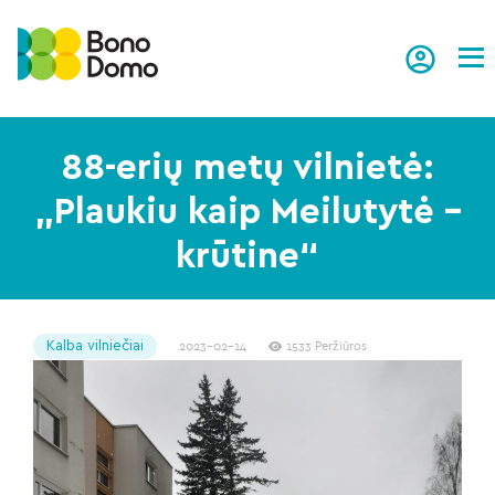
Tog
88-erių metų vilnietė:
„Plaukiu kaip Meilutytė –
krūtine“
Kalba vilniečiai
2023-02-14
1533 Peržiūros