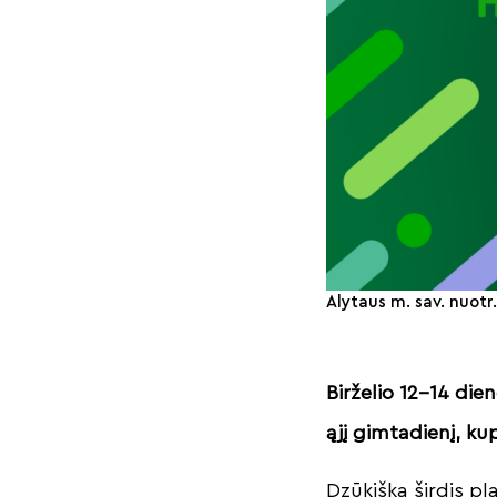
Alytaus m. sav. nuotr
Birželio 12–14 di
ąjį gimtadienį, ku
Dzūkiška širdis pl