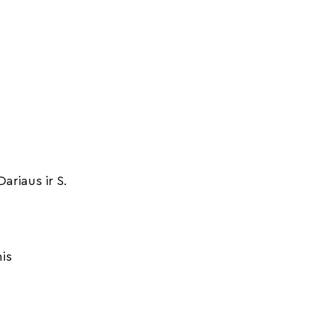
ariaus ir S.
nis