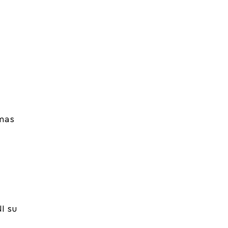
ymas
I su