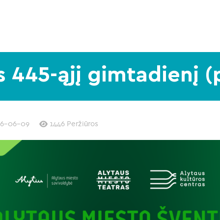
s 445-ąjį gimtadienį
26-06-09
1446 Peržiūros