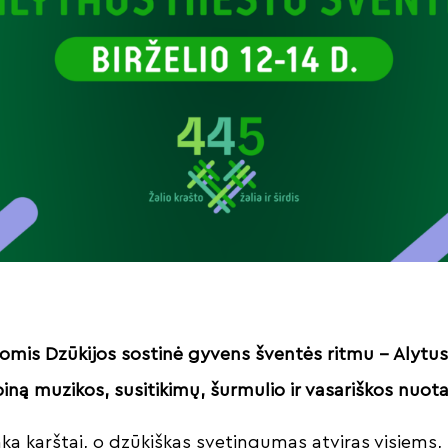
.
enomis Dzūkijos sostinė gyvens šventės ritmu – Alytu
piną muzikos, susitikimų, šurmulio ir vasariškos nuota
aka karštai, o dzūkiškas svetingumas atviras visiems,