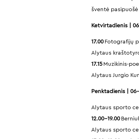
šventė pasipuošė y
Ketvirtadienis | 0
17.00
Fotografijų p
Alytaus kraštotyr
17.15
Muzikinis-poe
Alytaus Jurgio Kun
Penktadienis | 06
Alytaus sporto ce
12.00–19.00
Berniuk
Alytaus sporto ce