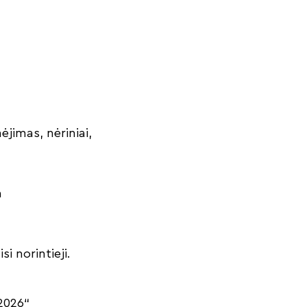
ėjimas, nėriniai,
a
i norintieji.
 2026“