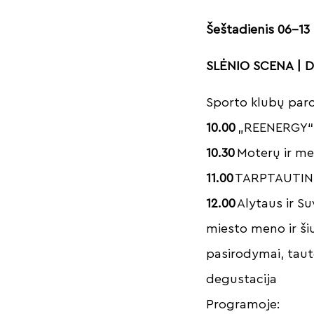
Šeštadienis 06-13
SLĖNIO SCENA | Da
Sporto klubų pa
10.00
„REENERGY“ 
10.30
Moterų ir me
11.00
TARPTAUTIN
12.00
Alytaus ir S
miesto meno ir ši
pasirodymai, taut
degustacija
Programoje: