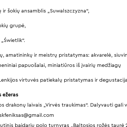
ų ir šokių ansamblis „Suwalszczyzna“,
šokių grupė,
 „Świetlik“.
ų, amatininkų ir meistrų pristatymas: akvarelė, siuvin
niniai papuošalai, miniatiūros iš įvairių medžiagų
Lenkijos virtuvės patiekalų pristatymas ir degustacij
s ežeras
s drakonų laivais „Virvės traukimas“. Dalyvauti gali vis
skfeniksas@gmail.com
autinis baidarių polo turnyras „Baltosios rožės taurė