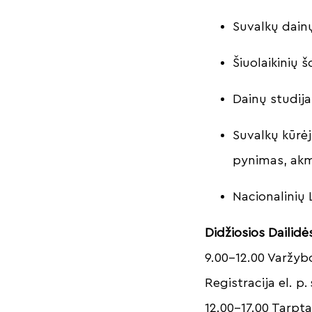
Suvalkų dain
Šiuolaikinių 
Dainų studija
Suvalkų kūrėj
pynimas, akme
Nacionalinių 
Didžiosios Dailidė
9.00–12.00 Varžybo
Registracija el. p.
12.00–17.00 Tarpt