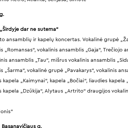
g.
„Širdyje dar ne sutema“
to ansamblių ir kapelų koncertas. Vokalinė grupė „Ž
is „Romansas“, vokalinis ansamblis „Gaja“, Trečiojo 
inis ansamblis „Tau“, mišrus vokalinis ansamblis „Sida
is „Šarma“, vokalinė grupė „Pavakarys“, vokalinis ans
 kapela „Kaimynai“, kapela „Bočiai“, liaudies kapela „
 kapela „Dzūkija“, Alytaus „Artrito“ draugijos vokali
Jonis”
 Basanavičiaus g.