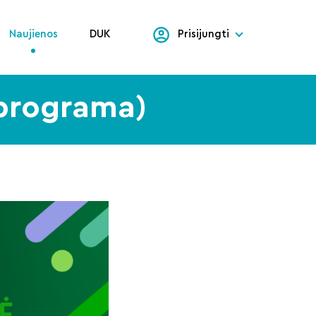
Naujienos
DUK
Prisijungti
 (programa)