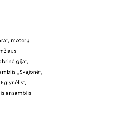
ara“, moterų
amžiaus
brinė gija“,
amblis „Svajonė“,
Eglynėlis“,
nis ansamblis