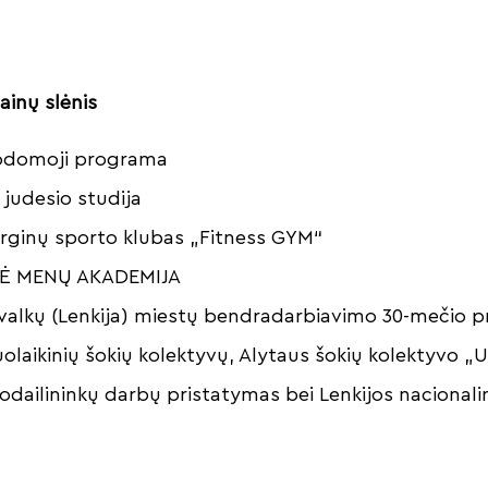
inų slėnis
rodomoji programa
judesio studija
rginų sporto klubas „Fitness GYM“
Ė MENŲ AKADEMIJA
uvalkų (Lenkija) miestų bendradarbiavimo 30-mečio 
uolaikinių šokių kolektyvų, Alytaus šokių kolektyvo „
odailininkų darbų pristatymas bei Lenkijos nacionali