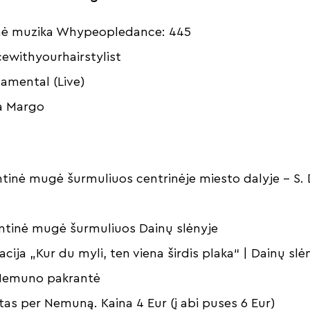
inė muzika Whypeopledance: 445
ewithyourhairstylist
amental (Live)
ta Margo
ntinė mugė šurmuliuos centrinėje miesto dalyje – S. D
entinė mugė šurmuliuos Dainų slėnyje
iacija „Kur du myli, ten viena širdis plaka“ | Dainų slė
 Nemuno pakrantė
ltas per Nemuną. Kaina 4 Eur (į abi puses 6 Eur)