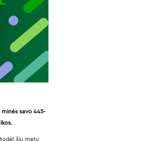
s minės savo 445-
ikos.
 todėl šių metų