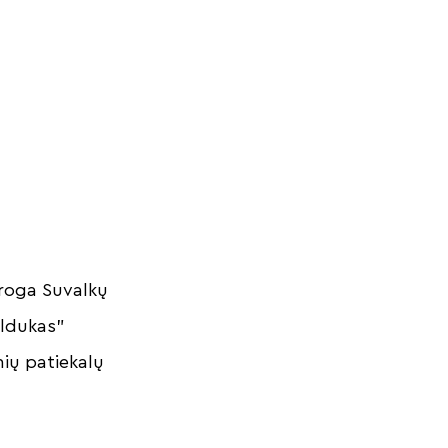
proga Suvalkų
Uldukas”
nių patiekalų