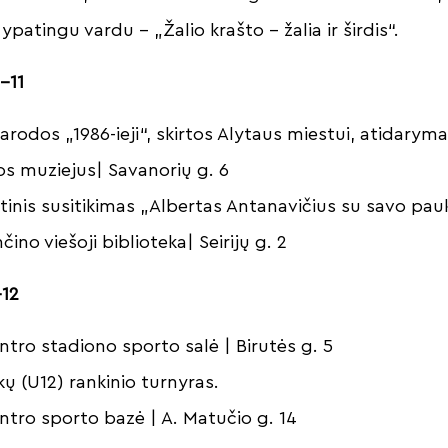
patingu vardu – „Žalio krašto – žalia ir širdis“.
6-11
arodos „1986-ieji“, skirtos Alytaus miestui, atidarym
os muziejus| Savanorių g. 6
tinis susitikimas „Albertas Antanavičius su savo pa
čino viešoji biblioteka| Seirijų g. 2
-12
ntro stadiono sporto salė | Birutės g. 5
ų (U12) rankinio turnyras.
ntro sporto bazė | A. Matučio g. 14