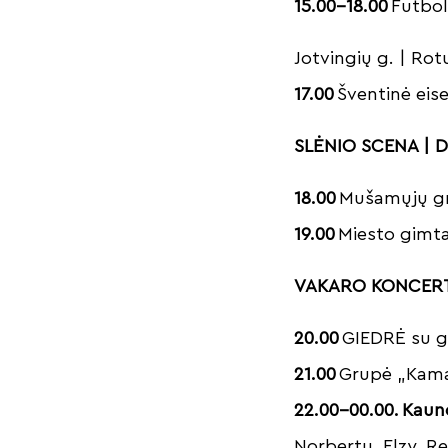
15.00–18.00
Futbol
Jotvingių g. | Rot
17.00
Šventinė eis
SLĖNIO SCENA | Da
18.00
Mušamųjų g
19.00
Miesto gimtad
VAKARO KONCER
20.00
GIEDRĖ su g
21.00
Grupė „K
22.00–00.00.
Kauno
Norbertu, Elzy, R