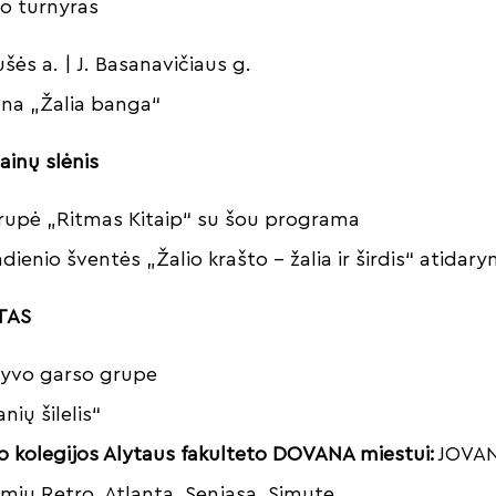
o turnyras
ušės a. | J. Basanavičiaus g.
ena „Žalia banga“
inų slėnis
rupė „Ritmas Kitaip“ su šou programa
ienio šventės „Žalio krašto – žalia ir širdis“ atidar
TAS
yvo garso grupe
amanių šilelis“
 kolegijos Alytaus fakulteto DOVANA miestui:
JOVAN
emiu Retro, Atlanta, Senjasa, Simute