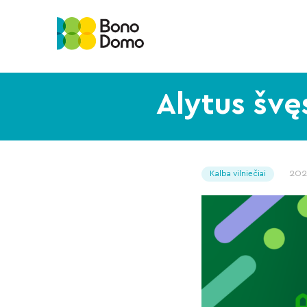
Alytus švę
20
Kalba vilniečiai