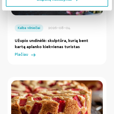
" loading="lazy"/>
2026-08-04
Kalba vilniečiai
Užupio undinėlė: skulptūra, kurią bent
kartą aplanko kiekvienas turistas
Plačiau