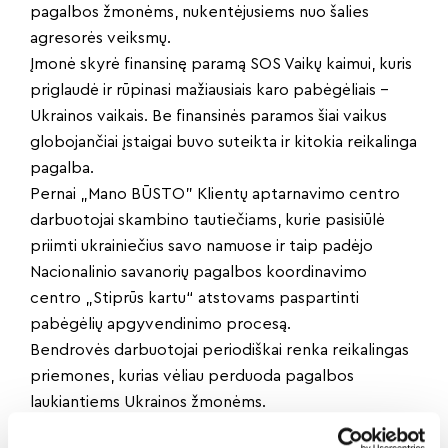
pagalbos žmonėms, nukentėjusiems nuo šalies
agresorės veiksmų.
Įmonė skyrė finansinę paramą SOS Vaikų kaimui, kuris
priglaudė ir rūpinasi mažiausiais karo pabėgėliais –
Ukrainos vaikais. Be finansinės paramos šiai vaikus
globojančiai įstaigai buvo suteikta ir kitokia reikalinga
pagalba.
Pernai „Mano BŪSTO” Klientų aptarnavimo centro
darbuotojai skambino tautiečiams, kurie pasisiūlė
priimti ukrainiečius savo namuose ir taip padėjo
Nacionalinio savanorių pagalbos koordinavimo
centro „Stiprūs kartu“ atstovams paspartinti
pabėgėlių apgyvendinimo procesą.
Bendrovės darbuotojai periodiškai renka reikalingas
priemones, kurias vėliau perduoda pagalbos
laukiantiems Ukrainos žmonėms.