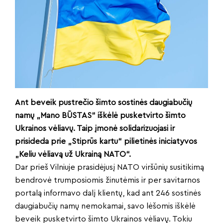
Ant beveik pustrečio šimto sostinės daugiabučių
namų „Mano BŪSTAS“ iškėlė pusketvirto šimto
Ukrainos vėliavų. Taip įmonė solidarizuojasi ir
prisideda prie „Stiprūs kartu“ pilietinės iniciatyvos
„Keliu vėliavą už Ukrainą NATO“.
Dar prieš Vilniuje prasidėjusį NATO viršūnių susitikimą
bendrovė trumposiomis žinutėmis ir per savitarnos
portalą informavo dalį klientų, kad ant 246 sostinės
daugiabučių namų nemokamai, savo lėšomis iškėlė
beveik pusketvirto šimto Ukrainos vėliavų. Tokiu