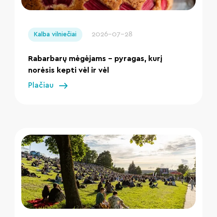
" loading="lazy"/>
2026-07-28
Kalba vilniečiai
Rabarbarų mėgėjams – pyragas, kurį
norėsis kepti vėl ir vėl
Plačiau
" loading="lazy"/>