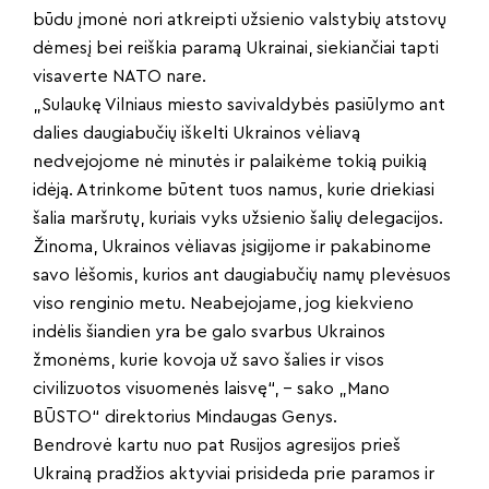
būdu įmonė nori atkreipti užsienio valstybių atstovų
dėmesį bei reiškia paramą Ukrainai, siekiančiai tapti
visaverte NATO nare.
„Sulaukę Vilniaus miesto savivaldybės pasiūlymo ant
dalies daugiabučių iškelti Ukrainos vėliavą
nedvejojome nė minutės ir palaikėme tokią puikią
idėją. Atrinkome būtent tuos namus, kurie driekiasi
šalia maršrutų, kuriais vyks užsienio šalių delegacijos.
Žinoma, Ukrainos vėliavas įsigijome ir pakabinome
savo lėšomis, kurios ant daugiabučių namų plevėsuos
viso renginio metu. Neabejojame, jog kiekvieno
indėlis šiandien yra be galo svarbus Ukrainos
žmonėms, kurie kovoja už savo šalies ir visos
civilizuotos visuomenės laisvę“, – sako „Mano
BŪSTO“ direktorius Mindaugas Genys.
Bendrovė kartu nuo pat Rusijos agresijos prieš
Ukrainą pradžios aktyviai prisideda prie paramos ir