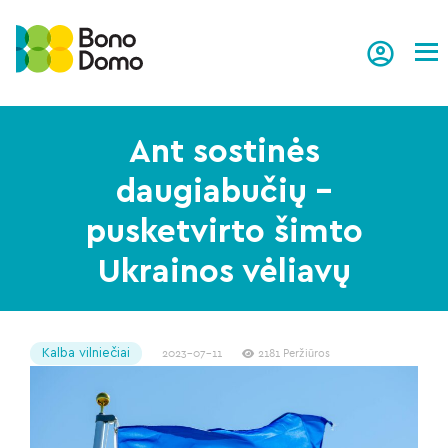
Tog
Ant sostinės
daugiabučių –
pusketvirto šimto
Ukrainos vėliavų
Kalba vilniečiai
2023-07-11
2181 Peržiūros