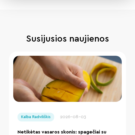
Susijusios naujienos
" loading="lazy"/>
2026-08-03
Kalba Radviliškis
Netikėtas vasaros skonis: spagečiai su