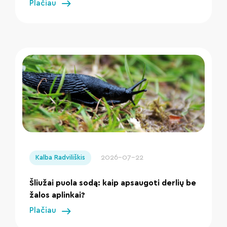
Plačiau
" loading="lazy"/>
2026-07-22
Kalba Radviliškis
Šliužai puola sodą: kaip apsaugoti derlių be
žalos aplinkai?
Plačiau