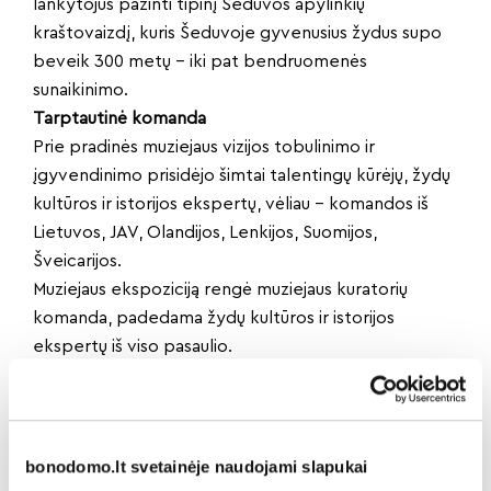
lankytojus pažinti tipinį Šeduvos apylinkių
kraštovaizdį, kuris Šeduvoje gyvenusius žydus supo
beveik 300 metų – iki pat bendruomenės
sunaikinimo.
Tarptautinė komanda
Prie pradinės muziejaus vizijos tobulinimo ir
įgyvendinimo prisidėjo šimtai talentingų kūrėjų, žydų
kultūros ir istorijos ekspertų, vėliau – komandos iš
Lietuvos, JAV, Olandijos, Lenkijos, Suomijos,
Šveicarijos.
Muziejaus ekspoziciją rengė muziejaus kuratorių
komanda, padedama žydų kultūros ir istorijos
ekspertų iš viso pasaulio.
Muziejui pavyko suburti itin stiprią tarptautinę
patariamąją valdybą, kurią
sudaro prof. Anthony Polonsky,
prof. Timothy Snyder, dr. Christoph Dieckmann,
bonodomo.lt svetainėje naudojami slapukai
prof. Saulius Sužiedėlis, prof. Jeffrey Veidlinger,