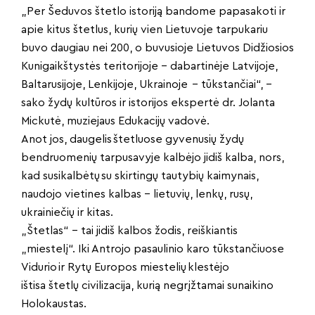
„Per Šeduvos štetlo istoriją bandome papasakoti ir
apie kitus štetlus, kurių vien Lietuvoje tarpukariu
buvo daugiau nei 200, o buvusioje Lietuvos Didžiosios
Kunigaikštystės teritorijoje – dabartinėje Latvijoje,
Baltarusijoje, Lenkijoje, Ukrainoje – tūkstančiai“, –
sako žydų kultūros ir istorijos ekspertė dr. Jolanta
Mickutė, muziejaus Edukacijų vadovė.
Anot jos, daugelis štetluose gyvenusių žydų
bendruomenių tarpusavyje kalbėjo jidiš kalba, nors,
kad susikalbėtų su skirtingų tautybių kaimynais,
naudojo vietines kalbas – lietuvių, lenkų, rusų,
ukrainiečių ir kitas.
„Štetlas“ – tai jidiš kalbos žodis, reiškiantis
„miestelį“. Iki Antrojo pasaulinio karo tūkstančiuose
Vidurio ir Rytų Europos miestelių klestėjo
ištisa štetlų civilizacija, kurią negrįžtamai sunaikino
Holokaustas.