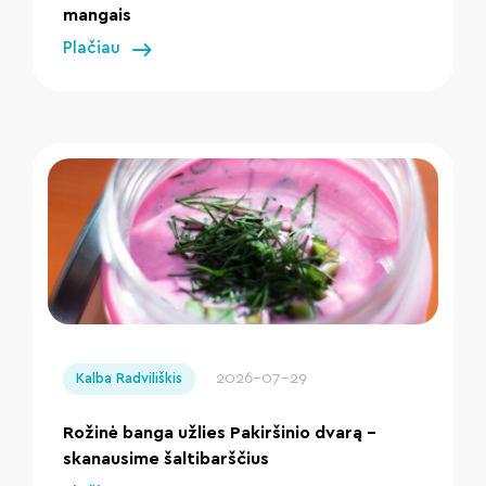
mangais
Plačiau
" loading="lazy"/>
2026-07-29
Kalba Radviliškis
Rožinė banga užlies Pakiršinio dvarą –
skanausime šaltibarščius