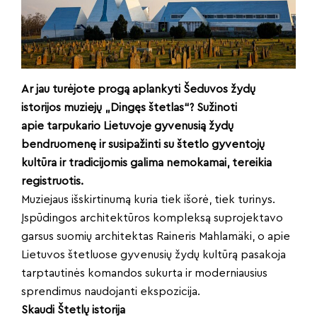
Ar jau turėjote progą aplankyti Šeduvos žydų
istorijos muziejų „Dingęs štetlas“? Sužinoti
apie tarpukario Lietuvoje gyvenusią žydų
bendruomenę ir susipažinti su štetlo gyventojų
kultūra ir tradicijomis galima nemokamai, tereikia
registruotis.
Muziejaus išskirtinumą kuria tiek išorė, tiek turinys.
Įspūdingos architektūros kompleksą suprojektavo
garsus suomių architektas Raineris Mahlamäki, o apie
Lietuvos štetluose gyvenusių žydų kultūrą pasakoja
tarptautinės komandos sukurta ir moderniausius
sprendimus naudojanti ekspozicija.
Skaudi Štetlų istorija