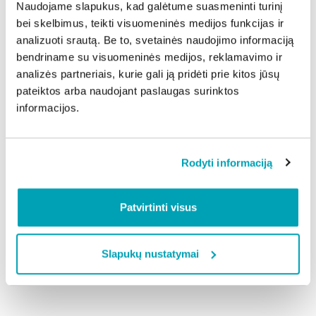
Naudojame slapukus, kad galėtume suasmeninti turinį
prof. Ruth Leiserowitz, dr. Lara Lempert ir dr. Zigmas
bei skelbimus, teikti visuomeninės medijos funkcijas ir
Vitkus.
analizuoti srautą. Be to, svetainės naudojimo informaciją
Kviečia registruotis
bendriname su visuomeninės medijos, reklamavimo ir
Muziejaus lankymas, ekskursijos bei
analizės partneriais, kurie gali ją pridėti prie kitos jūsų
edukacijos yra nemokamos, tačiau lankytojai turi iš
pateiktos arba naudojant paslaugas surinktos
informacijos.
anksto užsisakyti nemokamus bilietus tiek
individualiems, tiek grupiniams apsilankymams.
Muziejus lankytojams atviras nuo antradienio iki
Rodyti informaciją
sekmadienio, nuo 10 iki 18 val.
Patvirtinti visus
Dalintis naujiena:
Slapukų nustatymai
Atgal