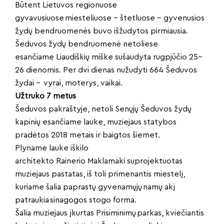
Būtent Lietuvos regionuose
gyvavusiuose miesteliuose – štetluose – gyvenusios
žydų bendruomenės buvo išžudytos pirmiausia.
Šeduvos žydų bendruomenė netoliese
esančiame Liaudiškių miške sušaudyta rugpjūčio 25–
26 dienomis. Per dvi dienas nužudyti 664 Šeduvos
žydai – vyrai, moterys, vaikai.
Užtruko 7 metus
Šeduvos pakraštyje, netoli Senųjų Šeduvos žydų
kapinių esančiame lauke, muziejaus statybos
pradėtos 2018 metais ir baigtos šiemet.
Plyname lauke iškilo
architekto Rainerio Maklamäki suprojektuotas
muziejaus pastatas, iš toli primenantis miestelį,
kuriame šalia paprastų gyvenamųjų namų akį
patraukia sinagogos stogo forma.
Šalia muziejaus įkurtas Prisiminimų parkas, kviečiantis