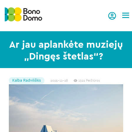
Tog
Ar jau aplankėte muziejų
„Dingęs štetlas“?
Kalba Radviliškis
2025-11-28
1322 Peržiūros