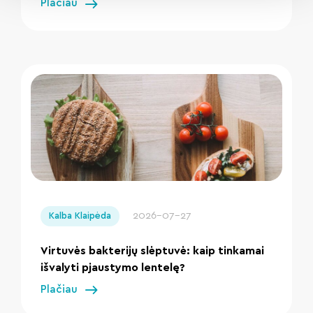
Plačiau
" loading="lazy"/>
2026-07-27
Kalba Klaipėda
Virtuvės bakterijų slėptuvė: kaip tinkamai
išvalyti pjaustymo lentelę?
Plačiau