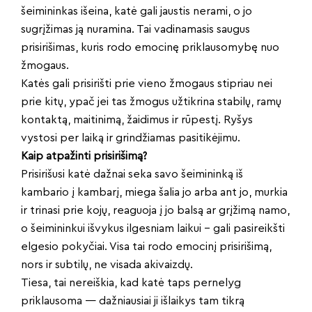
šeimininkas išeina, katė gali jaustis nerami, o jo
sugrįžimas ją nuramina. Tai vadinamasis saugus
prisirišimas, kuris rodo emocinę priklausomybę nuo
žmogaus.
Katės gali prisirišti prie vieno žmogaus stipriau nei
prie kitų, ypač jei tas žmogus užtikrina stabilų, ramų
kontaktą, maitinimą, žaidimus ir rūpestį. Ryšys
vystosi per laiką ir grindžiamas pasitikėjimu.
Kaip atpažinti prisirišimą?
Prisirišusi katė dažnai seka savo šeimininką iš
kambario į kambarį, miega šalia jo arba ant jo, murkia
ir trinasi prie kojų, reaguoja į jo balsą ar grįžimą namo,
o šeimininkui išvykus ilgesniam laikui – gali pasireikšti
elgesio pokyčiai. Visa tai rodo emocinį prisirišimą,
nors ir subtilų, ne visada akivaizdų.
Tiesa, tai nereiškia, kad katė taps pernelyg
priklausoma — dažniausiai ji išlaikys tam tikrą