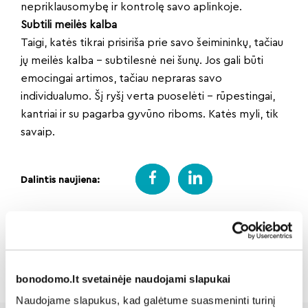
nepriklausomybę ir kontrolę savo aplinkoje.
Subtili meilės kalba
Taigi, katės tikrai prisiriša prie savo šeimininkų, tačiau
jų meilės kalba – subtilesnė nei šunų. Jos gali būti
emocingai artimos, tačiau nepraras savo
individualumo. Šį ryšį verta puoselėti – rūpestingai,
kantriai ir su pagarba gyvūno riboms. Katės myli, tik
savaip.
Dalintis naujiena:
Atgal
bonodomo.lt svetainėje naudojami slapukai
Naudojame slapukus, kad galėtume suasmeninti turinį