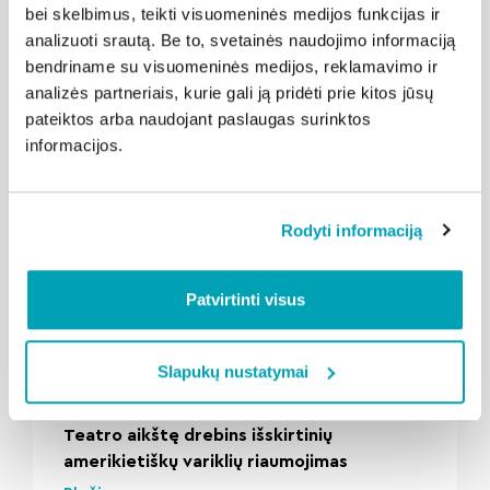
bei skelbimus, teikti visuomeninės medijos funkcijas ir
analizuoti srautą. Be to, svetainės naudojimo informaciją
bendriname su visuomeninės medijos, reklamavimo ir
Susijusios naujienos
analizės partneriais, kurie gali ją pridėti prie kitos jūsų
pateiktos arba naudojant paslaugas surinktos
informacijos.
Rodyti informaciją
Patvirtinti visus
" loading="lazy"/>
Slapukų nustatymai
2026-08-03
Kalba Klaipėda
Teatro aikštę drebins išskirtinių
amerikietiškų variklių riaumojimas