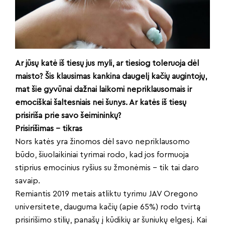
Ar jūsų katė iš tiesų jus myli, ar tiesiog toleruoja dėl
maisto? Šis klausimas kankina daugelį kačių augintojų,
mat šie gyvūnai dažnai laikomi nepriklausomais ir
emociškai šaltesniais nei šunys. Ar katės iš tiesų
prisiriša prie savo šeimininkų?
Prisirišimas – tikras
Nors katės yra žinomos dėl savo nepriklausomo
būdo, šiuolaikiniai tyrimai rodo, kad jos formuoja
stiprius emocinius ryšius su žmonėmis – tik tai daro
savaip.
Remiantis 2019 metais atliktu tyrimu JAV Oregono
universitete, dauguma kačių (apie 65%) rodo tvirtą
prisirišimo stilių, panašų į kūdikių ar šuniukų elgesį. Kai