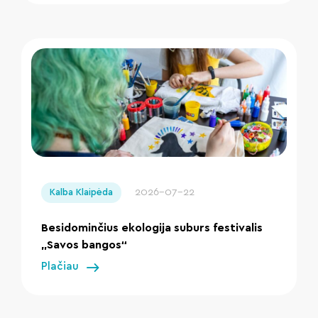
" loading="lazy"/>
2026-07-22
Kalba Klaipėda
Besidominčius ekologija suburs festivalis
„Savos bangos“
Plačiau