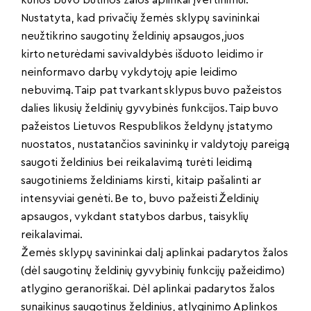
kurios buvo būtinos žalos aplinkai įvertinimui.
Nustatyta, kad privačių žemės sklypų savininkai
neužtikrino saugotinų želdinių apsaugos, juos
kirto neturėdami savivaldybės išduoto leidimo ir
neinformavo darbų vykdytojų apie leidimo
nebuvimą. Taip pat tvarkant sklypus buvo pažeistos
dalies likusių želdinių gyvybinės funkcijos. Taip buvo
pažeistos Lietuvos Respublikos želdynų įstatymo
nuostatos, nustatančios savininkų ir valdytojų pareigą
saugoti želdinius bei reikalavimą turėti leidimą
saugotiniems želdiniams kirsti, kitaip pašalinti ar
intensyviai genėti. Be to, buvo pažeisti Želdinių
apsaugos, vykdant statybos darbus, taisyklių
reikalavimai.
Žemės sklypų savininkai dalį aplinkai padarytos žalos
(dėl saugotinų želdinių gyvybinių funkcijų pažeidimo)
atlygino geranoriškai. Dėl aplinkai padarytos žalos
sunaikinus saugotinus želdinius, atlyginimo Aplinkos