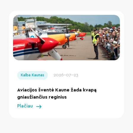
" loading="lazy"/>
2026-07-23
Kalba Kaunas
Aviacijos šventė Kaune žada kvapą
gniaužiančius reginius
Plačiau