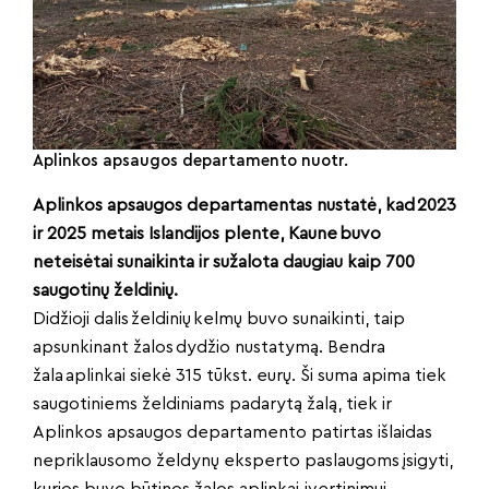
Aplinkos apsaugos departamento nuotr.
Aplinkos apsaugos departamentas nustatė, kad 2023
ir 2025 metais Islandijos plente, Kaune buvo
neteisėtai sunaikinta ir sužalota daugiau kaip 700
saugotinų želdinių.
Didžioji dalis želdinių kelmų buvo sunaikinti, taip
apsunkinant žalos dydžio nustatymą. Bendra
žala aplinkai siekė 315 tūkst. eurų. Ši suma apima tiek
saugotiniems želdiniams padarytą žalą, tiek ir
Aplinkos apsaugos departamento patirtas išlaidas
nepriklausomo želdynų eksperto paslaugoms įsigyti,