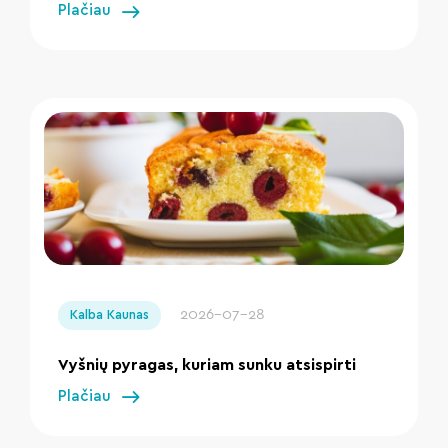
Plačiau
" loading="lazy"/>
2026-07-28
Kalba Kaunas
Vyšnių pyragas, kuriam sunku atsispirti
Plačiau