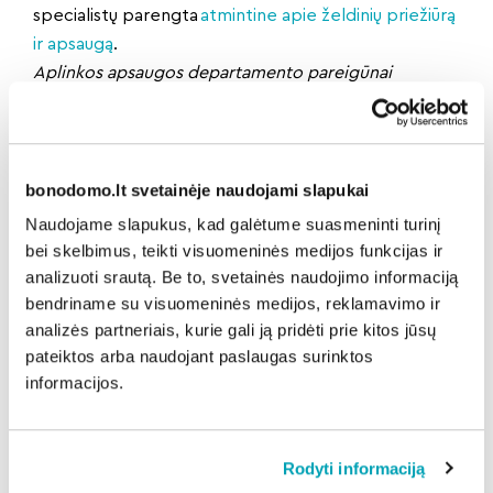
specialistų parengta
atmintine apie želdinių priežiūrą
ir apsaugą
.
Aplinkos apsaugos departamento pareigūnai
primena, kad apie aplinkos apsaugos pažeidimus
galima pranešti skubiosios pagalbos tarnybų
telefono numeriu 112.
Taip pat užfiksuotas nuotraukas
ar vaizdo medžiagą, kai daromas pažeidimas, galima
bonodomo.lt svetainėje naudojami slapukai
atsiųsti el. paštu
info@aad.am.lt
.
Naudojame slapukus, kad galėtume suasmeninti turinį
Aplinkos apsaugos departamento inf.
bei skelbimus, teikti visuomeninės medijos funkcijas ir
analizuoti srautą. Be to, svetainės naudojimo informaciją
bendriname su visuomeninės medijos, reklamavimo ir
Dalintis naujiena:
analizės partneriais, kurie gali ją pridėti prie kitos jūsų
pateiktos arba naudojant paslaugas surinktos
informacijos.
Atgal
Rodyti informaciją