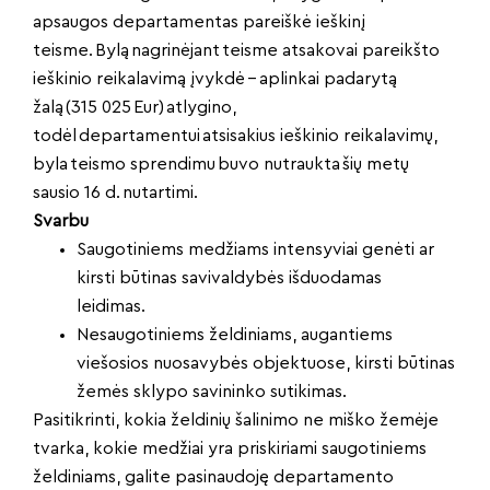
apsaugos departamentas pareiškė ieškinį
teisme. Bylą nagrinėjant teisme atsakovai pareikšto
ieškinio reikalavimą įvykdė – aplinkai padarytą
žalą (315 025 Eur) atlygino,
todėl departamentui atsisakius ieškinio reikalavimų,
byla teismo sprendimu buvo nutraukta šių metų
sausio 16 d. nutartimi.
Svarbu
Saugotiniems medžiams intensyviai genėti ar
kirsti būtinas savivaldybės išduodamas
leidimas.
Nesaugotiniems želdiniams, augantiems
viešosios nuosavybės objektuose, kirsti būtinas
žemės sklypo savininko sutikimas.
Pasitikrinti, kokia želdinių šalinimo ne miško žemėje
tvarka, kokie medžiai yra priskiriami saugotiniems
želdiniams, galite pasinaudoję departamento