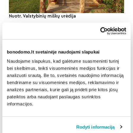
Nuotr. Valstybinių miškų urėdija
Kodėl verta aplankyti?
Varnikų pažintinis takas yra puiki vieta tiems, kurie
ieško ramybės ir nori pabėgti nuo miesto šurmulio.
Čia galima ne tik mėgautis gamtos grožiu, bet ir
bonodomo.lt svetainėje naudojami slapukai
sužinoti apie Lietuvos gamtos turtus bei biologinę
Naudojame slapukus, kad galėtume suasmeninti turinį
įvairovę. Miškininko pasakojimai praturtina patirtį,
bei skelbimus, teikti visuomeninės medijos funkcijas ir
suteikdami žinių apie retus augalus ir gyvūnus, jų
analizuoti srautą. Be to, svetainės naudojimo informaciją
bendriname su visuomeninės medijos, reklamavimo ir
buveines ir gamtos procesus.
analizės partneriais, kurie gali ją pridėti prie kitos jūsų
Tad jei dar neaplankėte Varnikų pažintinio tako,
pateiktos arba naudojant paslaugas surinktos
dabar yra puiki proga tai padaryti atnaujintame take!
informacijos.
Rodyti informaciją