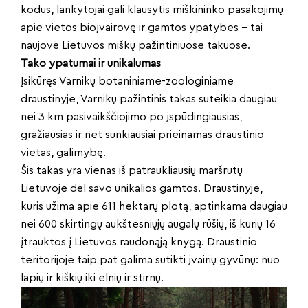
kodus, lankytojai gali klausytis miškininko pasakojimų
apie vietos bioįvairovę ir gamtos ypatybes – tai
naujovė Lietuvos miškų pažintiniuose takuose.
Tako ypatumai ir unikalumas
Įsikūręs Varnikų botaniniame-zoologiniame
draustinyje, Varnikų pažintinis takas suteikia daugiau
nei 3 km pasivaikščiojimo po įspūdingiausias,
gražiausias ir net sunkiausiai prieinamas draustinio
vietas, galimybę.
Šis takas yra vienas iš patraukliausių maršrutų
Lietuvoje dėl savo unikalios gamtos. Draustinyje,
kuris užima apie 611 hektarų plotą, aptinkama daugiau
nei 600 skirtingų aukštesniųjų augalų rūšių, iš kurių 16
įtrauktos į Lietuvos raudonąją knygą. Draustinio
teritorijoje taip pat galima sutikti įvairių gyvūnų: nuo
lapių ir kiškių iki elnių ir stirnų.