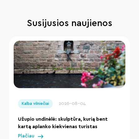
Susijusios naujienos
" loading="lazy"/>
2026-08-04
Kalba vilniečiai
Užupio undinėlė: skulptūra, kurią bent
kartą aplanko kiekvienas turistas
Plačiau