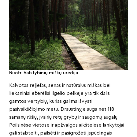
Nuotr. Valstybinių miškų urėdija
Kalvotas reljefas, senas ir natūralus miškas bei
liekaniniai ežerėliai Ilgelio pelkėje yra tik dalis
gamtos vertybių, kurias galima išvysti
pasivaikščiojimo metu. Draustinyje auga net 118
samanų rūšių, įvairių retų grybų ir saugomų augalų.
Poilsinėse vietose ir apžvalgos aikštelėse lankytojai
gali stabtelti, pailsėti ir pasigrožėti įspūdingais