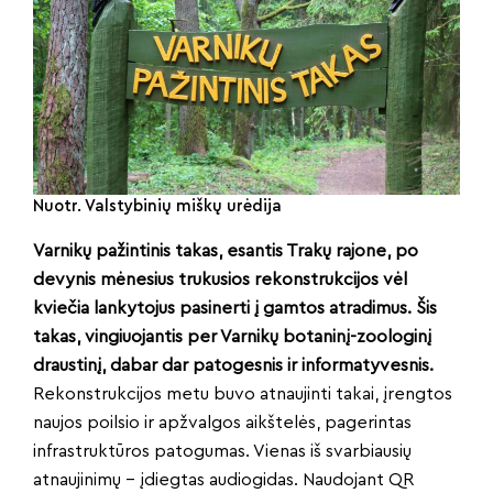
Nuotr. Valstybinių miškų urėdija
Varnikų pažintinis takas, esantis Trakų rajone, po
devynis mėnesius trukusios rekonstrukcijos vėl
kviečia lankytojus pasinerti į gamtos atradimus. Šis
takas, vingiuojantis per Varnikų botaninį-zoologinį
draustinį, dabar dar patogesnis ir informatyvesnis.
Rekonstrukcijos metu buvo atnaujinti takai, įrengtos
naujos poilsio ir apžvalgos aikštelės, pagerintas
infrastruktūros patogumas. Vienas iš svarbiausių
atnaujinimų – įdiegtas audiogidas. Naudojant QR