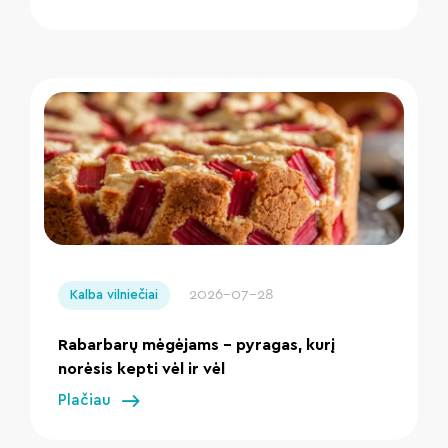
" loading="lazy"/>
2026-07-28
Kalba vilniečiai
Rabarbarų mėgėjams – pyragas, kurį
norėsis kepti vėl ir vėl
Plačiau