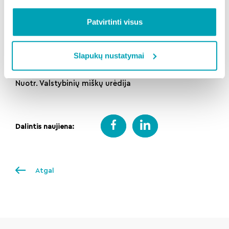
Patvirtinti visus
Slapukų nustatymai
Nuotr. Valstybinių miškų urėdija
Dalintis naujiena:
Atgal