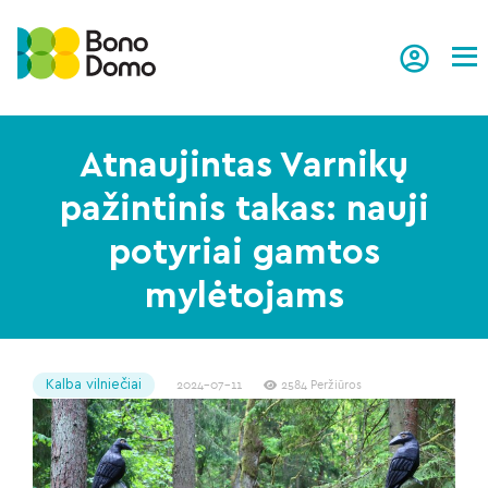
Tog
Atnaujintas Varnikų
pažintinis takas: nauji
potyriai gamtos
mylėtojams
Kalba vilniečiai
2024-07-11
2584 Peržiūros