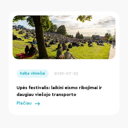
" loading="lazy"/>
2026-07-23
Kalba vilniečiai
Upės festivalis: laikini eismo ribojimai ir
daugiau viešojo transporto
Plačiau