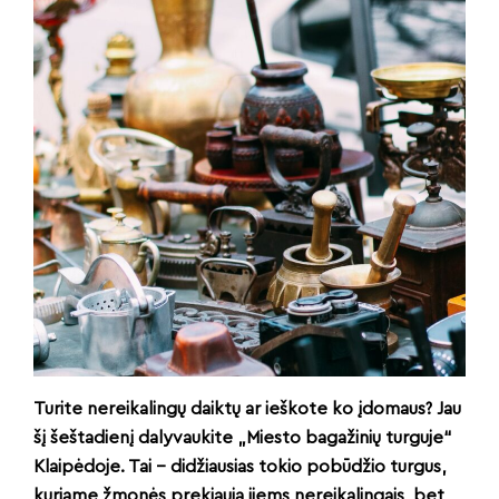
Turite nereikalingų daiktų ar ieškote ko įdomaus? Jau
šį šeštadienį dalyvaukite „Miesto bagažinių turguje“
Klaipėdoje. Tai – didžiausias tokio pobūdžio turgus,
kuriame žmonės prekiauja jiems nereikalingais, bet