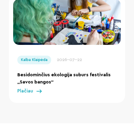
" loading="lazy"/>
2026-07-22
Kalba Klaipėda
Besidominčius ekologija suburs festivalis
„Savos bangos“
Plačiau