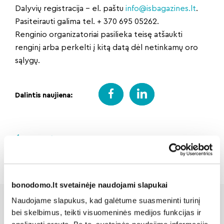
Dalyvių registracija – el. paštu
info@isbagazines.lt
.
Pasiteirauti galima tel. + 370 695 05262.
Renginio organizatoriai pasilieka teisę atšaukti
renginį arba perkelti į kitą datą dėl netinkamų oro
sąlygų.
Dalintis naujiena:
Atgal
bonodomo.lt svetainėje naudojami slapukai
Naudojame slapukus, kad galėtume suasmeninti turinį
bei skelbimus, teikti visuomeninės medijos funkcijas ir