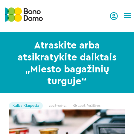
Tog
Atraskite arba
atsikratykite daiktais
„Miesto bagažinių
turguje“
Kalba Klaipėda
2026-06-25
1008 Peržiūros