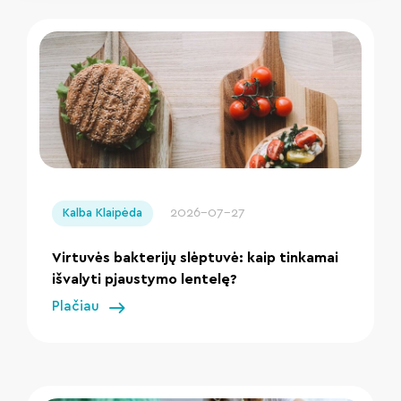
" loading="lazy"/>
2026-07-27
Kalba Klaipėda
Virtuvės bakterijų slėptuvė: kaip tinkamai
išvalyti pjaustymo lentelę?
Plačiau