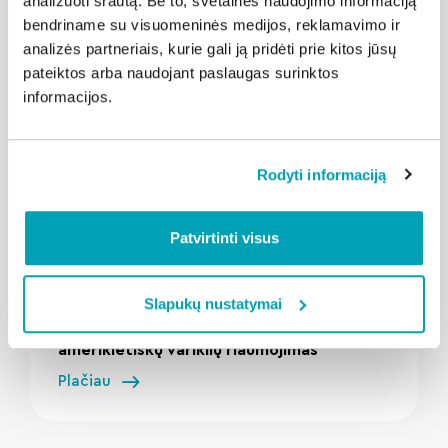
analizuoti srautą. Be to, svetainės naudojimo informaciją
Susijusios naujienos
bendriname su visuomeninės medijos, reklamavimo ir
analizės partneriais, kurie gali ją pridėti prie kitos jūsų
pateiktos arba naudojant paslaugas surinktos
informacijos.
Rodyti informaciją
Patvirtinti visus
" loading="lazy"/>
2026-08-03
Kalba Klaipėda
Slapukų nustatymai
Teatro aikštę drebins išskirtinių
amerikietiškų variklių riaumojimas
Plačiau