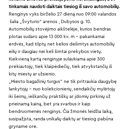
tinkamais naudoti daiktais tiesiog iš savo automobilių.
Renginys vyks birželio 27 dieną nuo 09:00 valandos
šalia „Švyturio“ arenos , Dubysos g. 10.
Automobilių stovėjimo aikštelėje, kurios bendras
plotas sudaro apie 13 000 kv. m – pakankamai
erdvės, kad tilptų net kelios dešimtys automobilių
eilių ir daugiau nei keli šimtai prekybos vietų.
Kiekvieną kartą renginyje sulaukiama apie 300
prekiautojų, tiek klaipėdiečių, tiek atvykstančių iš
kitų miestų ar užsienio.
„Miesto bagažinių turgus“ ne tik pritraukia daugybę
lankytojų – nuo kolekcionierių, sendaikčių mylėtojų
iki šeimų, ieškančių praktiškų ar įdomių pirkinių už
prieinamą kainą, bet yra svarbus ir kaip
bendruomenės renginys. Čia žmonės leidžia laiką,
susipažįsta, randa unikalių daiktų ar tiesiog pabūna
gryname ore.