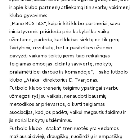
ir apie klubo partnerių atliekamą itin svarbų vaidmenį
klubo gyvavime:
„Mano BŪSTAS“, kaip ir kiti klubo partneriai, savo
iniciatyvomis prisideda prie kokybiško vaikų
užimtumo, padeda, kad klubas siektų ne tik gerų
žaidybinių rezultatų, bet ir pasitelkęs užsienio
pavyzdį vaikams teiktų jiems taip reikalingas
teigiamas emocijas, didintų savivertę, mokytų
pralaimėti bei darbuotis komandoje“, – sako futbolo
klubo „Ataka“ direktorius D. Tvarijonas.
Futbolo klubo trenerių teigimu ypatingai svarbu
užmegzti ryšį su vaikais, nenaudoti bausmių
metodikos ar prievartos, o kurti teigiamas
asociacijas, kad jos padėtų vaikui mėgautis žaidimu ir
jis noriai lankytų užsiėmimus.
Futbolo klubo „Ataka“ treniruotės yra vedamos
mažiausiai dviejų draugiškų, nuoširdžių ir empatiškų