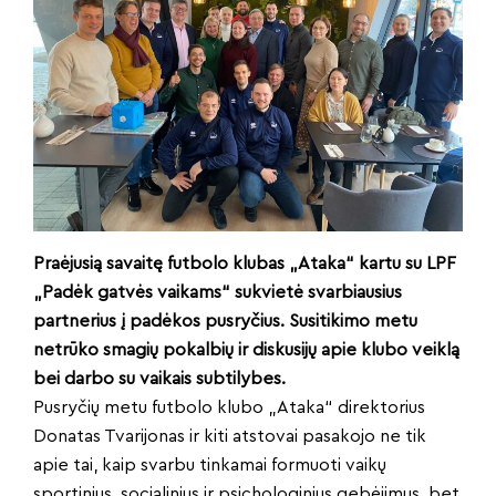
Praėjusią savaitę futbolo klubas „Ataka“ kartu su LPF
„Padėk gatvės vaikams“ sukvietė svarbiausius
partnerius į padėkos pusryčius. Susitikimo metu
netrūko smagių pokalbių ir diskusijų apie klubo veiklą
bei darbo su vaikais subtilybes.
Pusryčių metu futbolo klubo „Ataka“ direktorius
Donatas Tvarijonas ir kiti atstovai pasakojo ne tik
apie tai, kaip svarbu tinkamai formuoti vaikų
sportinius, socialinius ir psichologinius gebėjimus, bet