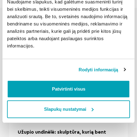
Naudojame slapukus, kad galėtume suasmeninti turinį
bei skelbimus, teikti visuomeninės medijos funkcijas ir
analizuoti srautą. Be to, svetainės naudojimo informaciją
bendriname su visuomeninės medijos, reklamavimo ir
analizės partneriais, kurie gali ją pridėti prie kitos jūsų
Susijusios naujienos
pateiktos arba naudojant paslaugas surinktos
informacijos.
Rodyti informaciją
Patvirtinti visus
" loading="lazy"/>
Slapukų nustatymai
2026-08-04
Kalba vilniečiai
Užupio undinėlė: skulptūra, kurią bent