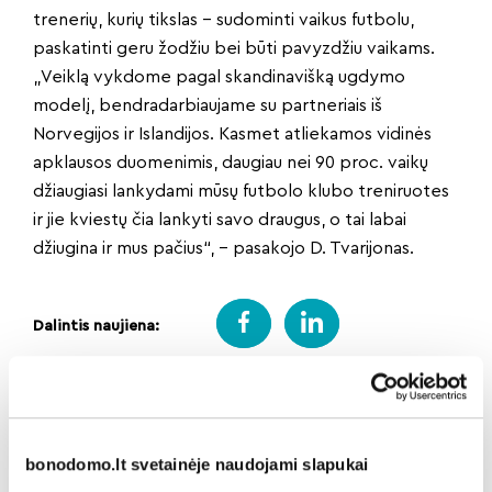
trenerių, kurių tikslas – sudominti vaikus futbolu,
paskatinti geru žodžiu bei būti pavyzdžiu vaikams.
„Veiklą vykdome pagal skandinavišką ugdymo
modelį, bendradarbiaujame su partneriais iš
Norvegijos ir Islandijos. Kasmet atliekamos vidinės
apklausos duomenimis, daugiau nei 90 proc. vaikų
džiaugiasi lankydami mūsų futbolo klubo treniruotes
ir jie kviestų čia lankyti savo draugus, o tai labai
džiugina ir mus pačius“, – pasakojo D. Tvarijonas.
Dalintis naujiena:
Atgal
bonodomo.lt svetainėje naudojami slapukai