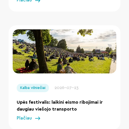
Plačiau
" loading="lazy"/>
2026-07-23
Kalba vilniečiai
Upės festivalis: laikini eismo ribojimai ir
daugiau viešojo transporto
Plačiau