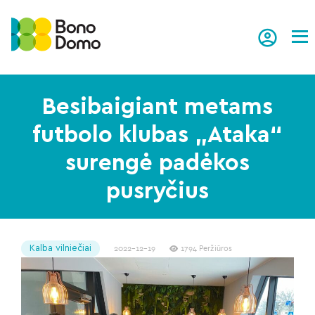
Tog
Besibaigiant metams
futbolo klubas „Ataka“
surengė padėkos
pusryčius
Kalba vilniečiai
2022-12-19
1794 Peržiūros