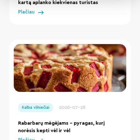
kartą aplanko kiekvienas turistas
Plačiau
" loading="lazy"/>
2026-07-28
Kalba vilniečiai
Rabarbarų mėgėjams – pyragas, kurį
norėsis kepti vėl ir vėl