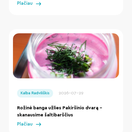
Plačiau
" loading="lazy"/>
2026-07-29
Kalba Radviliškis
Rožinė banga užlies Pakiršinio dvarą –
skanausime šaltibarščius
Plačiau