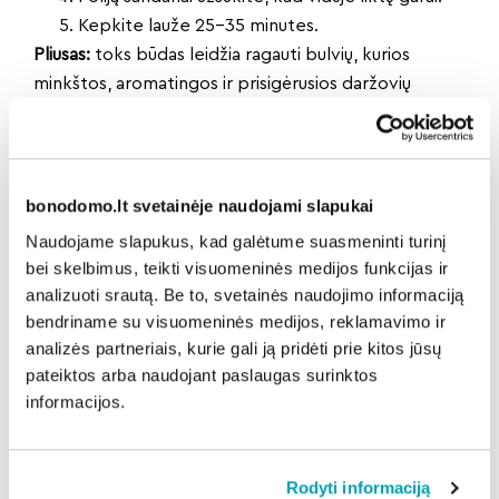
Kepkite lauže 25–35 minutes.
Pliusas:
toks būdas leidžia ragauti bulvių, kurios
minkštos, aromatingos ir prisigėrusios daržovių
skonio.
Pelenų bulvės be folijos
Jums reikės
Bulvių.
bonodomo.lt svetainėje naudojami slapukai
Druskos (nebūtina).
Naudojame slapukus, kad galėtume suasmeninti turinį
Gaminimas
bei skelbimus, teikti visuomeninės medijos funkcijas ir
Nuplautas bulves tiesiog įmeskite į žarijas ar
analizuoti srautą. Be to, svetainės naudojimo informaciją
karštus pelenus.
bendriname su visuomeninės medijos, reklamavimo ir
Kepkite apie 20–30 minučių.
analizės partneriais, kurie gali ją pridėti prie kitos jūsų
Ištraukę nulupkite apanglėjusią žievelę – vidus
pateiktos arba naudojant paslaugas surinktos
informacijos.
bus kreminis ir kvapnus.
Romantiškas momentas:
šis būdas – tikras klasikos
simbolis, primenantis vaikystės stovyklas.
Rodyti informaciją
Svarbūs patarimai