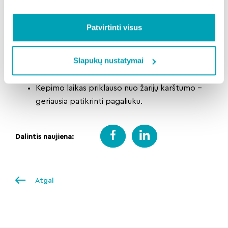
Geriausiai tinka vidutinio dydžio,
nekrakmolingos bulvės – jos kepa tolygiau.
Patvirtinti visus
Jei kepate folijoje, įdėkite gabalėlį sviesto –
skonis taps sodresnis.
Slapukų nustatymai
Nepamirškite apversti bulvių kepimo metu,
kad jos nesudegtų.
Kepimo laikas priklauso nuo žarijų karštumo –
geriausia patikrinti pagaliuku.
Dalintis naujiena:
Atgal