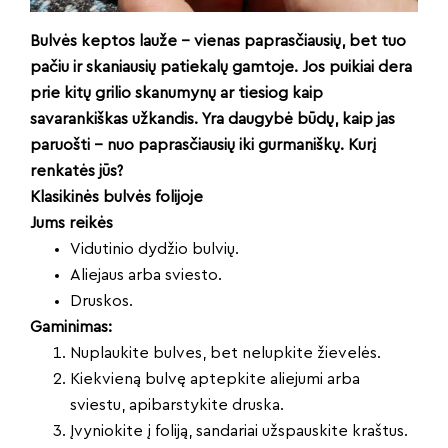
Bulvės keptos lauže – vienas paprasčiausių, bet tuo
pačiu ir skaniausių patiekalų gamtoje. Jos puikiai dera
prie kitų grilio skanumynų ar tiesiog kaip
savarankiškas užkandis. Yra daugybė būdų, kaip jas
paruošti – nuo paprasčiausių iki gurmaniškų. Kurį
renkatės jūs?
Klasikinės bulvės folijoje
Jums reikės
Vidutinio dydžio bulvių.
Aliejaus arba sviesto.
Druskos.
Gaminimas:
Nuplaukite bulves, bet nelupkite žievelės.
Kiekvieną bulvę aptepkite aliejumi arba
sviestu, apibarstykite druska.
Įvyniokite į foliją, sandariai užspauskite kraštus.