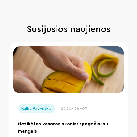
Susijusios naujienos
" loading="lazy"/>
2026-08-03
Kalba Radviliškis
Netikėtas vasaros skonis: spagečiai su
mangais