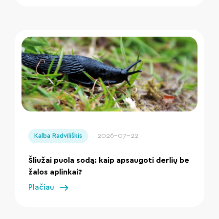
" loading="lazy"/>
2026-07-22
Kalba Radviliškis
Šliužai puola sodą: kaip apsaugoti derlių be
žalos aplinkai?
Plačiau