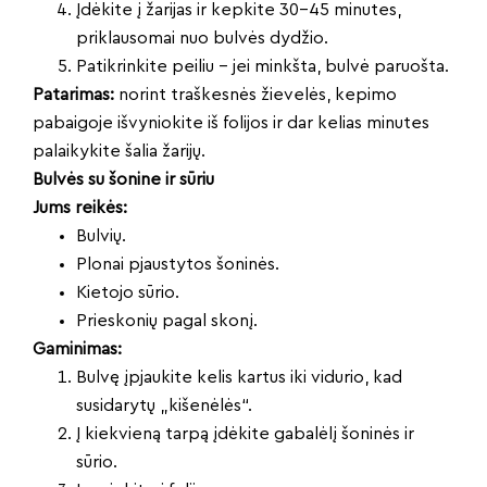
Įdėkite į žarijas ir kepkite 30–45 minutes,
priklausomai nuo bulvės dydžio.
Patikrinkite peiliu – jei minkšta, bulvė paruošta.
Patarimas:
norint traškesnės žievelės, kepimo
pabaigoje išvyniokite iš folijos ir dar kelias minutes
palaikykite šalia žarijų.
Bulvės su šonine ir sūriu
Jums reikės:
Bulvių.
Plonai pjaustytos šoninės.
Kietojo sūrio.
Prieskonių pagal skonį.
Gaminimas:
Bulvę įpjaukite kelis kartus iki vidurio, kad
susidarytų „kišenėlės“.
Į kiekvieną tarpą įdėkite gabalėlį šoninės ir
sūrio.