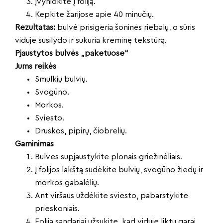
Įvyniokite į foliją.
Kepkite žarijose apie 40 minučių.
Rezultatas:
bulvė prisigeria šoninės riebalų, o sūris
viduje susilydo ir sukuria kreminę tekstūrą.
Pjaustytos bulvės „paketuose“
Jums reikės
Smulkių bulvių.
Svogūno.
Morkos.
Sviesto.
Druskos, pipirų, čiobrelių.
Gaminimas
Bulves supjaustykite plonais griežinėliais.
Į folijos lakštą sudėkite bulvių, svogūno žiedų ir
morkos gabalėlių.
Ant viršaus uždėkite sviesto, pabarstykite
prieskoniais.
Foliją sandariai užsukite, kad viduje liktų garai.