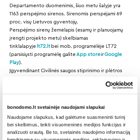
Departamento duomenimis, šiuo metu šalyje yra
1163 perspėjimo sirenos. Sirenomis perspėjami 69
proc. visų Lietuvos gyventojų.
Perspėjimo sirenų žemėlapis (esamų ir planuojamų
įrengti projekto metu) skelbiamas
tinklalapyje
lt72.lt
bei mob. programėlėje LT72
(parsisiųsti programėlę galite
App store
ir
Google
Play
).
Įgyvendinant Civilinės saugos stiprinimo ir plėtros
programos priemones, Lietuvoje suplanuota įdiegti
275 naujas perspėjimo sirenas ir prie centralizuotos
perspėjimo sirenų valdymo sistemos prijungti 600
esamų perspėjimo sirenų visoje Lietuvoje.
bonodomo.lt svetainėje naudojami slapukai
2029 metais, įgyvendinus investicinio projekto
Naudojame slapukus, kad galėtume suasmeninti turinį
veiklas, gyventojų perspėjimui bus naudojamos 1438
bei skelbimus, teikti visuomeninės medijos funkcijas ir
sirenos, iš kurių Priešgaisrinės apsaugos ir gelbėjimo
analizuoti srautą. Be to, svetainės naudojimo informaciją
departamentas centralizuotai valdys 1125 sirenas.
bendriname su visuomeninės medijos, reklamavimo ir