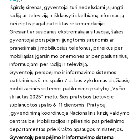
Išgirdę sirenas, gyventojai turi nedelsdami įsijungti
radiją ar televiziją ir išklausyti skelbiamą informaciją
bei elgtis pagal pateiktas rekomendacijas.
Gresiant ar susidarius ekstremaliajai situacijai, šalies
gyventojai perspėjami įjungtomis sirenomis ar
pranešimais į mobiliuosius telefonus, prireikus per
mobiliąsias įgarsinimo priemones ar per pasiuntinius,
informuojami per radiją ir televiziją.
Gyventojų perspėjimo ir informavimo sistemos
patikrinimas š. m. spalio 7 d. bus vykdomas didžiausių
mobilizacinės sistemos patikrinimo pratybų „Vyčio
skliautas 2025“ metu. Šios pratybos Lietuvoje
suplanuotos spalio 6–11 dienomis. Pratybų
įgyvendinimą koordinuoja Nacionalinis krizių valdymo
centras bei Mobilizacijos ir pilietinio pasipriešinimo
departamentas prie Krašto apsaugos ministerijos.
Gyventojų perspėjimo ir informavimo sistema