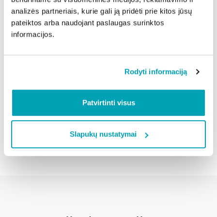
Planuojama, jog perspėjimo sirenomis bus
analizės partneriais, kurie gali ją pridėti prie kitos jūsų
perspėjama apie 75 procentai visų Lietuvos
pateiktos arba naudojant paslaugas surinktos
gyventojų.
informacijos.
Priešgaisrinės apsaugos ir gelbėjimo departamento
inf.
Rodyti informaciją
Dalintis naujiena:
Patvirtinti visus
Atgal
Slapukų nustatymai