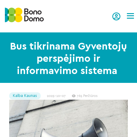
Tog
Bus tikrinama Gyventojų
perspėjimo ir
informavimo sistema
Kalba Kaunas
2025-10-07
765 Peržiūros