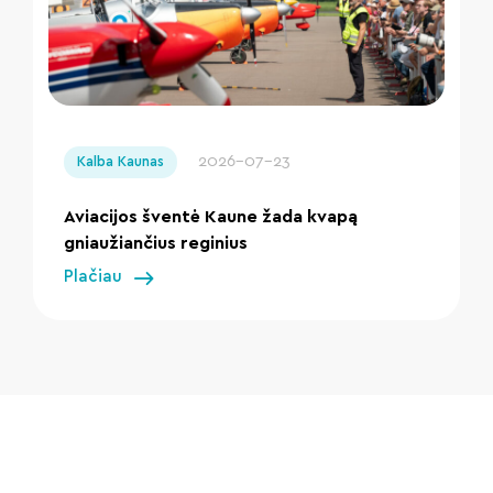
" loading="lazy"/>
2026-07-23
Kalba Kaunas
Aviacijos šventė Kaune žada kvapą
gniaužiančius reginius
Plačiau