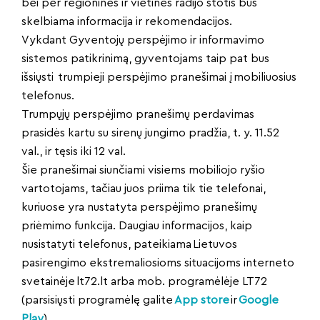
bei per regionines ir vietines radijo stotis bus
skelbiama informacija ir rekomendacijos.
Vykdant Gyventojų perspėjimo ir informavimo
sistemos patikrinimą, gyventojams taip pat bus
išsiųsti trumpieji perspėjimo pranešimai į mobiliuosius
telefonus.
Trumpųjų perspėjimo pranešimų perdavimas
prasidės kartu su sirenų jungimo pradžia, t. y. 11.52
val., ir tęsis iki 12 val.
Šie pranešimai siunčiami visiems mobiliojo ryšio
vartotojams, tačiau juos priima tik tie telefonai,
kuriuose yra nustatyta perspėjimo pranešimų
priėmimo funkcija. Daugiau informacijos, kaip
nusistatyti telefonus, pateikiama Lietuvos
pasirengimo ekstremaliosioms situacijoms interneto
svetainėje lt72.lt arba mob. programėlėje LT72
(parsisiųsti programėlę galite
App store
ir
Google
Play
).