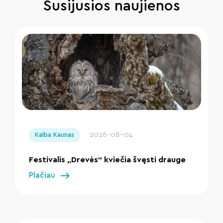
Susijusios naujienos
" loading="lazy"/>
2026-08-04
Kalba Kaunas
Festivalis „Drevės“ kviečia švęsti drauge
Plačiau