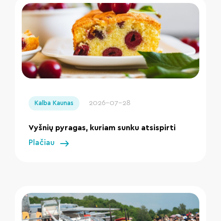
" loading="lazy"/>
2026-07-28
Kalba Kaunas
Vyšnių pyragas, kuriam sunku atsispirti
Plačiau