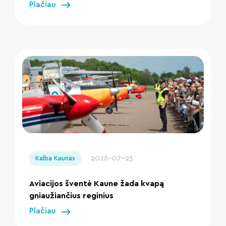
Plačiau
" loading="lazy"/>
2026-07-23
Kalba Kaunas
Aviacijos šventė Kaune žada kvapą
gniaužiančius reginius
Plačiau