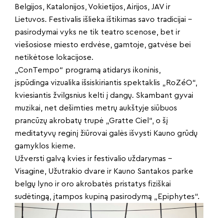
Belgijos, Katalonijos, Vokietijos, Airijos, JAV ir
Lietuvos. Festivalis išlieka ištikimas savo tradicijai –
pasirodymai vyks ne tik teatro scenose, bet ir
viešosiose miesto erdvėse, gamtoje, gatvėse bei
netikėtose lokacijose.
„ConTempo“ programą atidarys ikoninis,
įspūdinga vizualika išsiskiriantis spektaklis „RoZéO“,
kviesiantis žvilgsnius kelti į dangų. Skambant gyvai
muzikai, net dešimties metrų aukštyje siūbuos
prancūzų akrobatų trupė „Gratte Ciel“, o šį
meditatyvų reginį žiūrovai galės išvysti Kauno grūdų
gamyklos kieme.
Užversti galvą kvies ir festivalio uždarymas –
Visagine, Užutrakio dvare ir Kauno Santakos parke
belgų lyno ir oro akrobatės pristatys fiziškai
sudėtingą, įtampos kupiną pasirodymą „Epiphytes“.