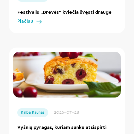
Festivalis „Drevės“ kviečia švęsti drauge
Plačiau
" loading="lazy"/>
2026-07-28
Kalba Kaunas
Vyšnių pyragas, kuriam sunku atsispirti