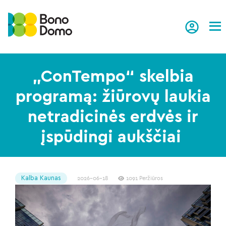
Tog
„ConTempo“ skelbia
programą: žiūrovų laukia
netradicinės erdvės ir
įspūdingi aukščiai
Kalba Kaunas
2026-06-18
1091 Peržiūros