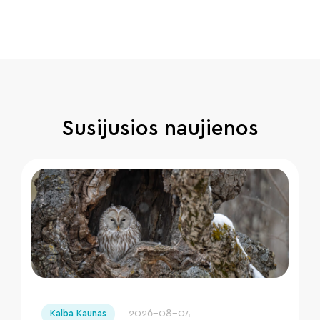
Susijusios naujienos
" loading="lazy"/>
2026-08-04
Kalba Kaunas