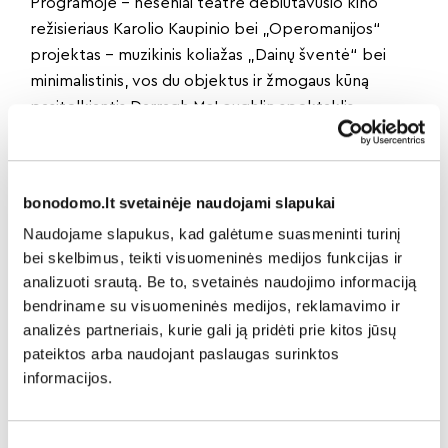
Programoje – neseniai teatre debiutavusio kino
režisieriaus Karolio Kaupinio bei „Operomanijos“
projektas – muzikinis koliažas „Dainų šventė“ bei
minimalistinis, vos du objektus ir žmogaus kūną
pasitelkiantis Darragh McLoughlin spektaklis
„Stickman“. Kaip namie pasijus ir tradicinio teatro
pasiilgę žiūrovai – JAV ir Belgijoje kuriantis
menininkas Davis Freeman pristatys jautrų spektaklį
bonodomo.lt svetainėje naudojami slapukai
„Nothing Happens Without You“, kalbantį apie
Naudojame slapukus, kad galėtume suasmeninti turinį
gyvenimą ir netektis.
bei skelbimus, teikti visuomeninės medijos funkcijas ir
Kaip visuomet, „ConTempo“ festivalis skatins
analizuoti srautą. Be to, svetainės naudojimo informaciją
pastebėti jaunuosius menininkus. Pradedantieji
bendriname su visuomeninės medijos, reklamavimo ir
Lietuvos ir užsienio kūrėjai savo darbus pristatys
analizės partneriais, kurie gali ją pridėti prie kitos jūsų
eksperimentinėje, būtent jų pasirodymams skirtoje
pateiktos arba naudojant paslaugas surinktos
programos dalyje.
informacijos.
Dėmesys augančiam žiūrovui
Festivalio „ConTempo“ programa kuriama galvojant
ir apie jauniausią auditoriją. Ne vienas spektaklis bus