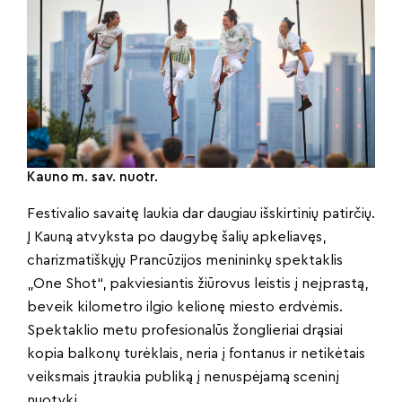
Kauno m. sav. nuotr.
Festivalio savaitę laukia dar daugiau išskirtinių patirčių.
Į Kauną atvyksta po daugybę šalių apkeliavęs,
charizmatiškųjų Prancūzijos menininkų spektaklis
„One Shot“, pakviesiantis žiūrovus leistis į neįprastą,
beveik kilometro ilgio kelionę miesto erdvėmis.
Spektaklio metu profesionalūs žonglieriai drąsiai
kopia balkonų turėklais, neria į fontanus ir netikėtais
veiksmais įtraukia publiką į nenuspėjamą sceninį
nuotykį.