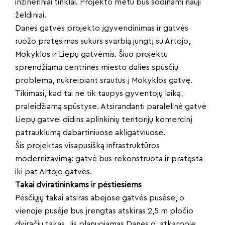
inžineriniai tinklai. Projekto metu bus sodinami nauji
želdiniai.
Danės gatvės projekto įgyvendinimas ir gatvės
ruožo pratęsimas sukurs svarbią jungtį su Artojo,
Mokyklos ir Liepų gatvėmis. Šiuo projektu
sprendžiama centrinės miesto dalies spūsčių
problema, nukreipiant srautus į Mokyklos gatvę.
Tikimasi, kad tai ne tik taupys gyventojų laiką,
praleidžiamą spūstyse. Atsirandanti paralelinė gatvė
Liepų gatvei didins aplinkinių teritorijų komercinį
patrauklumą dabartiniuose akligatviuose.
Šis projektas visapusišką infrastruktūros
modernizavimą: gatvė bus rekonstruota ir pratęsta
iki pat Artojo gatvės.
Takai dviratininkams ir pėstiesiems
Pėsčiųjų takai atsiras abejose gatvės pusėse, o
vienoje pusėje bus įrengtas atskiras 2,5 m pločio
dviračių takas. Jis planuojamas Danės g. atkarpoje