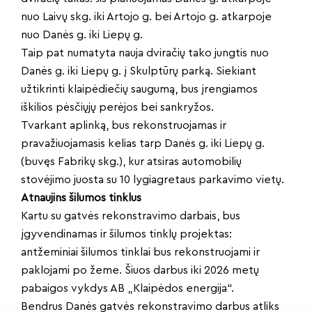
nuo Laivų skg. iki Artojo g. bei Artojo g. atkarpoje
nuo Danės g. iki Liepų g.
Taip pat numatyta nauja dviračių tako jungtis nuo
Danės g. iki Liepų g. į Skulptūrų parką. Siekiant
užtikrinti klaipėdiečių saugumą, bus įrengiamos
iškilios pėsčiųjų perėjos bei sankryžos.
Tvarkant aplinką, bus rekonstruojamas ir
pravažiuojamasis kelias tarp Danės g. iki Liepų g.
(buvęs Fabrikų skg.), kur atsiras automobilių
stovėjimo juosta su 10 lygiagretaus parkavimo vietų.
Atnaujins šilumos tinklus
Kartu su gatvės rekonstravimo darbais, bus
įgyvendinamas ir šilumos tinklų projektas:
antžeminiai šilumos tinklai bus rekonstruojami ir
paklojami po žeme. Šiuos darbus iki 2026 metų
pabaigos vykdys AB „Klaipėdos energija“.
Bendrus Danės gatvės rekonstravimo darbus atliks