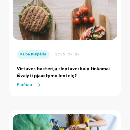
" loading="lazy"/>
2026-07-27
Kalba Klaipėda
Virtuvės bakterijų slėptuvė: kaip tinkamai
išvalyti pjaustymo lentelę?
Plačiau