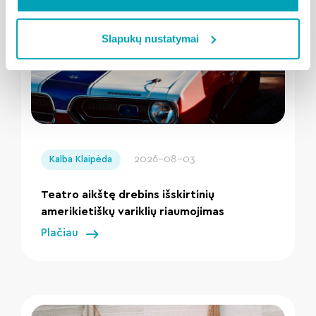
Slapukų nustatymai
" loading="lazy"/>
2026-08-03
Kalba Klaipėda
Teatro aikštę drebins išskirtinių
amerikietiškų variklių riaumojimas
Plačiau