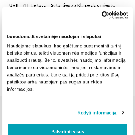
UAB „YIT Lietuva“. Sutarties su Klaipėdos miesto
savivaldybe vertė siekia beveik 4,8 mln. eurų, o
planuojama darbų trukmė – 18 mėnesių.
bonodomo.lt svetainėje naudojami slapukai
Dalintis naujiena:
Naudojame slapukus, kad galėtume suasmeninti turinį
bei skelbimus, teikti visuomeninės medijos funkcijas ir
analizuoti srautą. Be to, svetainės naudojimo informaciją
bendriname su visuomeninės medijos, reklamavimo ir
Atgal
analizės partneriais, kurie gali ją pridėti prie kitos jūsų
pateiktos arba naudojant paslaugas surinktos
informacijos.
Rodyti informaciją
Susijusios naujienos
Patvirtinti visus