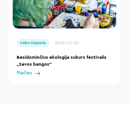
" loading="lazy"/>
2026-07-22
Kalba Klaipėda
Besidominčius ekologija suburs festivalis
„Savos bangos“
Plačiau