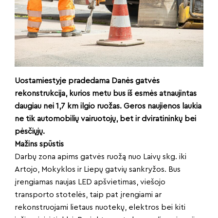
Uostamiestyje pradedama Danės gatvės
rekonstrukcija, kurios metu bus iš esmės atnaujintas
daugiau nei 1,7 km ilgio ruožas. Geros naujienos laukia
ne tik automobilių vairuotojų, bet ir dviratininkų bei
pėsčiųjų.
Mažins spūstis
Darbų zona apims gatvės ruožą nuo Laivų skg. iki
Artojo, Mokyklos ir Liepų gatvių sankryžos. Bus
įrengiamas naujas LED apšvietimas, viešojo
transporto stotelės, taip pat įrengiami ar
rekonstruojami lietaus nuotekų, elektros bei kiti