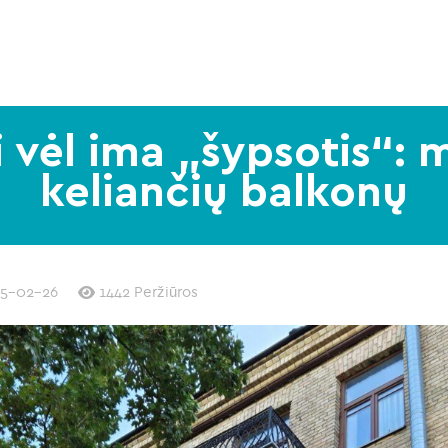
 vėl ima „šypsotis“: 
keliančių balkonų
5-02-26
1442 Peržiūros