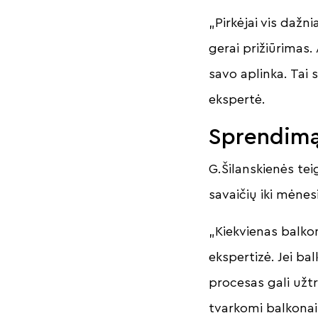
„Pirkėjai vis dažni
gerai prižiūrimas.
savo aplinka. Tai
ekspertė.
Sprendimą
G.Šilanskienės te
savaičių iki mėne
„Kiekvienas balko
ekspertizė. Jei bal
procesas gali užtr
tvarkomi balkonai