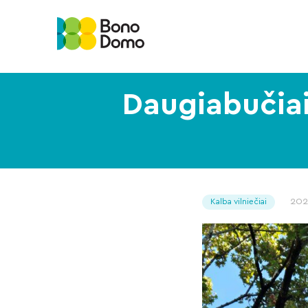
Daugiabučiai
202
Kalba vilniečiai