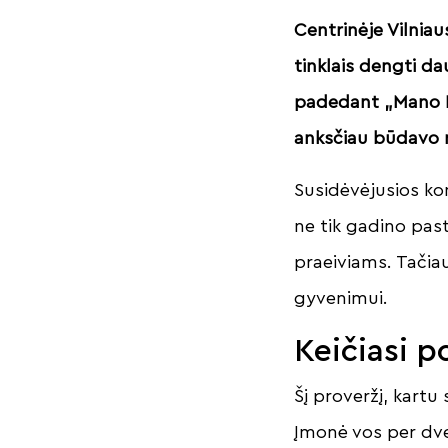
Centrinėje Vilniau
tinklais dengti da
padedant „Mano BŪ
anksčiau būdavo 
Susidėvėjusios kon
ne tik gadino past
praeiviams. Tačia
gyvenimui.
Keičiasi p
Šį proveržį, kart
Įmonė vos per dve