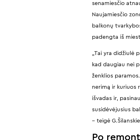
senamiesčio atna
Naujamiesčio zono
balkonų tvarkybos 
padengta iš miest
„Tai yra didžiulė 
kad daugiau nei p
ženklios paramos. 
nerimą ir kuriuos 
išvadas ir, pasi
susidėvėjusius bal
– teigė G.Šilanski
Po remont