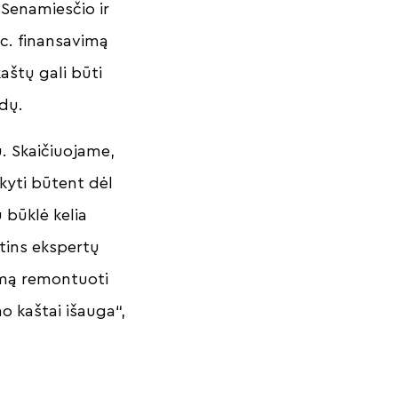
Senamiesčio ir
oc. finansavimą
aštų gali būti
idų.
ų. Skaičiuojame,
kyti būtent dėl
 būklė kelia
rtins ekspertų
imą remontuoti
o kaštai išauga“,