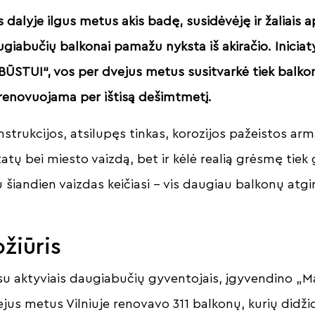
s dalyje ilgus metus akis badę, susidėvėję ir žaliais 
ugiabučių balkonai pamažu nyksta iš akiračio. Inicia
STUI“, vos per dvejus metus susitvarkė tiek balkonų
renovuojama per ištisą dešimtmetį.
strukcijos, atsilupęs tinkas, korozijos pažeistos arm
atų bei miesto vaizdą, bet ir kėlė realią grėsmę tiek
u šiandien vaizdas keičiasi – vis daugiau balkonų at
ožiūris
u su aktyviais daugiabučių gyventojais, įgyvendino „
jus metus Vilniuje renovavo 311 balkonų, kurių didž