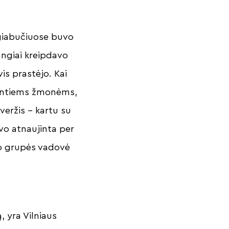
ugiabučiuose buvo
vangiai kreipdavo
is prastėjo. Kai
nkantiems žmonėms,
veržis – kartu su
o atnaujinta per
o grupės vadovė
 yra Vilniaus