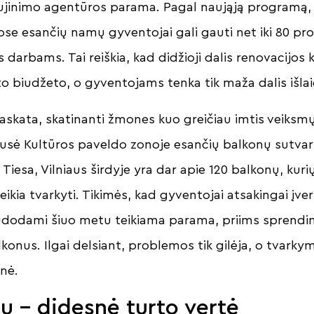
ujinimo agentūros parama. Pagal naująją programą, 
se esančių namų gyventojai gali gauti net iki 80 pr
darbams. Tai reiškia, kad didžioji dalis renovacijos k
o biudžeto, o gyventojams tenka tik maža dalis išla
paskata, skatinanti žmones kuo greičiau imtis veiksm
usė Kultūros paveldo zonoje esančių balkonų sutvar
Tiesa, Vilniaus širdyje yra dar apie 120 balkonų, kurių
reikia tvarkyti. Tikimės, kad gyventojai atsakingai įve
naudodami šiuo metu teikiama parama, priims sprend
konus. Ilgai delsiant, problemos tik gilėja, o tvarkym
enė.
ų – didesnė turto vertė