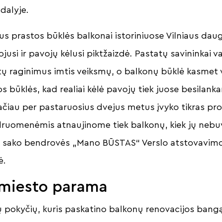
dalyje.
us prastos būklės balkonai istoriniuose Vilniaus da
ojusi ir pavojų kėlusi piktžaizdė. Pastatų savininkai 
tų raginimus imtis veiksmų, o balkonų būklė kasmet v
ios būklės, kad realiai kėlė pavojų tiek juose besila
ačiau per pastaruosius dvejus metus įvyko tikras pro
ruomenėmis atnaujinome tiek balkonų, kiek jų nebuv
 – sako bendrovės „Mano BŪSTAS“ Verslo atstovavim
ė.
 miesto parama
ų pokyčių, kuris paskatino balkonų renovacijos bangą,