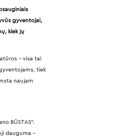
apsauginiais
tyvūs gyventojai,
, kiek jų
atūros – visa tai
 gyventojams, tiek
gimsta naujam
Mano BŪSTAS“.
ioji dauguma –