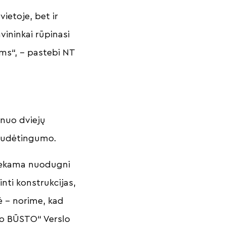
vietoje, bet ir
vininkai rūpinasi
ams“, – pastebi NT
 nuo dviejų
 sudėtingumo.
liekama nuodugni
inti konstrukcijas,
bė – norime, kad
no BŪSTO“ Verslo