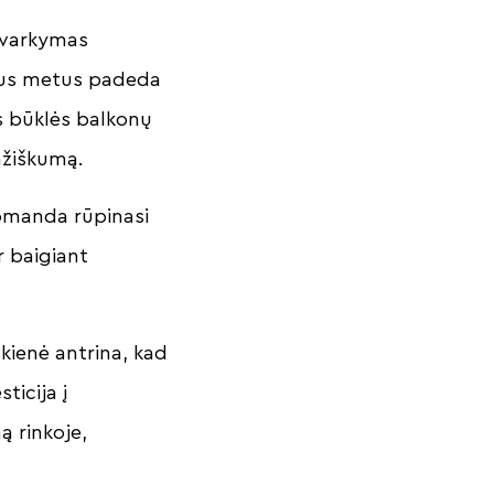
 tvarkymas
erius metus padeda
 būklės balkonų
mžiškumą.
komanda rūpinasi
r baigiant
kienė antrina, kad
ticija į
ą rinkoje,