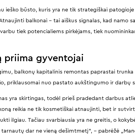
au ieško būsto, kuris yra ne tik strategiškai patogioje 
 Atnaujinti balkonai – tai aiškus signalas, kad namo sa
 svarbu tiek potencialiems pirkėjams, tiek nuominink
 priima gyventojai
igimu, balkonų kapitalinis remontas paprastai trunka
sio, priklausomai nuo pastato aukštingumo ir darbų
nas yra skirtingas, todėl prieš pradedant darbus at
koną reikia ne tik kosmetiškai atnaujinti, bet ir sutvirt
ukti ilgiau. Tačiau svarbiausia yra ne greitis, o koky
 tarnautų dar ne vieną dešimtmetį”, – pabrėžė „Ma