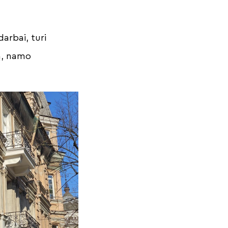
arbai, turi
ą, namo