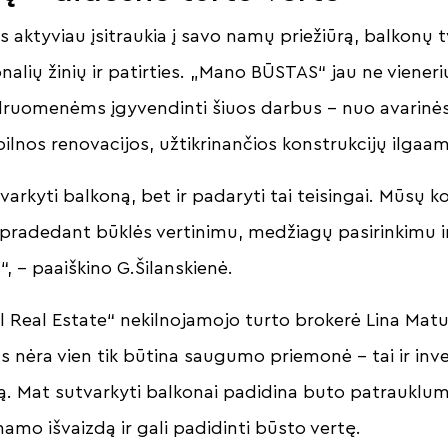
s aktyviau įsitraukia į savo namų priežiūrą, balkonų
onalių žinių ir patirties. „Mano BŪSTAS“ jau ne vien
ruomenėms įgyvendinti šiuos darbus – nuo avarinės
ilnos renovacijos, užtikrinančios konstrukcijų ilgaa
varkyti balkoną, bet ir padaryti tai teisingai. Mūsų 
– pradedant būklės vertinimu, medžiagų pasirinkimu i
, – paaiškino G.Šilanskienė.
 Real Estate“ nekilnojamojo turto brokerė Lina Matu
nėra vien tik būtina saugumo priemonė – tai ir inves
tą. Mat sutvarkyti balkonai padidina buto patrauklum
amo išvaizdą ir gali padidinti būsto vertę.