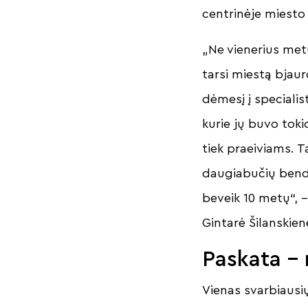
centrinėje miesto 
„Ne vienerius met
tarsi miestą bjaur
dėmesį į specialis
kurie jų buvo tok
tiek praeiviams. T
daugiabučių bend
beveik 10 metų“,
Gintarė Šilanskien
Paskata –
Vienas svarbiausi