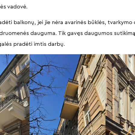
ės vadovė.
ėti balkonų, jei jie nėra avarinės būklės, tvarkymo d
endruomenės dauguma. Tik gavęs daugumos sutikim
galės pradėti imtis darbų.