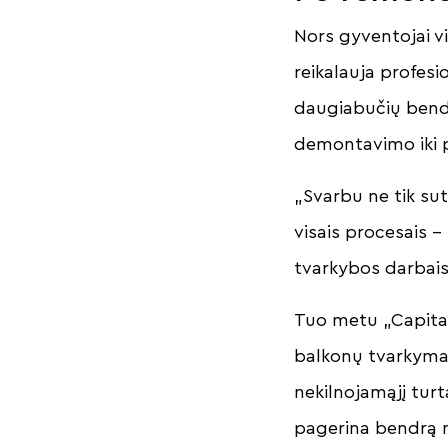
Nors gyventojai vi
reikalauja profesi
daugiabučių bend
demontavimo iki p
„Svarbu ne tik sut
visais procesais 
tvarkybos darbais“
Tuo metu „Capital
balkonų tvarkymas 
nekilnojamąjį tur
pagerina bendrą n