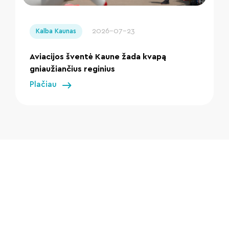
" loading="lazy"/>
2026-07-23
Kalba Kaunas
Aviacijos šventė Kaune žada kvapą
gniaužiančius reginius
Plačiau