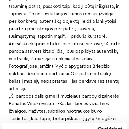
trauminę patirtį pasakoti taip, kad ji būtų ir išgirsta, ir
suprasta. Tokios instaliacijos, kurios remiasi įžvalga
per konkretų, autentišką objektą, leidžia lankytojui
priartėti prie istorijos per patirtį, jauseną,
susimąstymą, tapatinimąsi“, – priduria kuratorė.
Anksčiau eksponuota keliose kitose vietose, IX forte
paroda atsivers kitaip: čia ji bus papildyta autentiškų
nuotraukų iš muziejaus rinkinių atvaizdais.
Fotografijose įamžinti Vyčio apygardos Briedžio
rinktinės Aro būrio partizanai. O ir pats nuotraukų
kelias į muziejų nepaprastas – jas perdavė rezistentų
artimieji.
„Ši parodos dalis gimė iš muziejaus parodų dizainerės
Renatos Vinckevičiūtės-Kazlauskienės vizualinės
įžvalgos. Mažytės, subtilios nuotraukos buvo
išdidintos, kad taptų betarpiškos ir įgytų žmogiško
jautrumo. Jų kadro autentiškumas ir akimirkos