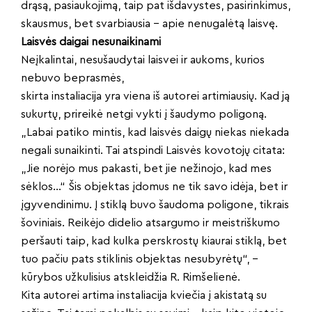
drąsą, pasiaukojimą, taip pat išdavystes, pasirinkimus,
skausmus, bet svarbiausia – apie nenugalėtą laisvę.
Laisvės daigai nesunaikinami
Neįkalintai, nesušaudytai laisvei ir aukoms, kurios
nebuvo beprasmės,
skirta instaliacija yra viena iš autorei artimiausių. Kad ją
sukurtų, prireikė netgi vykti į šaudymo poligoną.
„Labai patiko mintis, kad laisvės daigų niekas niekada
negali sunaikinti. Tai atspindi Laisvės kovotojų citata:
„Jie norėjo mus pakasti, bet jie nežinojo, kad mes
sėklos…“ Šis objektas įdomus ne tik savo idėja, bet ir
įgyvendinimu. Į stiklą buvo šaudoma poligone, tikrais
šoviniais. Reikėjo didelio atsargumo ir meistriškumo
peršauti taip, kad kulka perskrostų kiaurai stiklą, bet
tuo pačiu pats stiklinis objektas nesubyrėtų“, –
kūrybos užkulisius atskleidžia R. Rimšelienė.
Kita autorei artima instaliacija kviečia į akistatą su