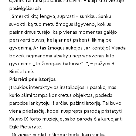
sąžine. Tai tarsi pokalbis su savimi – kaip kito vietoje
pasielgčiau aš?
„Smerkti kitą lengva, suprasti – sunkiau. Sunku
suvokti, ką tuo metu žmogus išgyveno, kokius
pasirinkimus turėjo, kaip vienas momentas galėjo
persverti buvusį kelią ar net pakeisti likimą bei
gyvenimą. Ar tas žmogus aukojosi, ar kentėjo? Visada
beveik neįmanoma atsakyti nepragyvenus kito
gyvenimo „to žmogaus batuose“…“, – pažymi R.
Rimšelienė.
Priartėti prie istorijos
Įtraukios interaktyvios instaliacijos ir pasakojimas,
kurio ašimi tampa konkretus objektas, padeda
parodos lankytojui iš arčiau pažinti istoriją. Tai buvo
viena priežasčių, kodėl nuspręsta parodą pristatyti
Kauno IX forto muziejuje, sako parodą čia kuruojanti
Eglė Pietarytė.
„Muziejuje nuolat ieškome būdų, kaip sunkią,