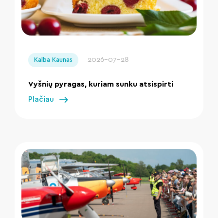
" loading="lazy"/>
2026-07-28
Kalba Kaunas
Vyšnių pyragas, kuriam sunku atsispirti
Plačiau