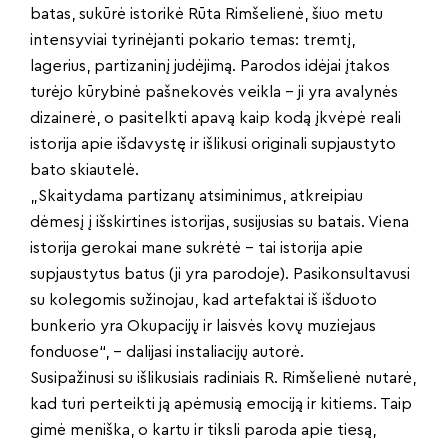
batas, sukūrė istorikė Rūta Rimšelienė, šiuo metu
intensyviai tyrinėjanti pokario temas: tremtį,
lagerius, partizaninį judėjimą. Parodos idėjai įtakos
turėjo kūrybinė pašnekovės veikla – ji yra avalynės
dizainerė, o pasitelkti apavą kaip kodą įkvėpė reali
istorija apie išdavystę ir išlikusi originali supjaustyto
bato skiautelė.
„Skaitydama partizanų atsiminimus, atkreipiau
dėmesį į išskirtines istorijas, susijusias su batais. Viena
istorija gerokai mane sukrėtė – tai istorija apie
supjaustytus batus (ji yra parodoje). Pasikonsultavusi
su kolegomis sužinojau, kad artefaktai iš išduoto
bunkerio yra Okupacijų ir laisvės kovų muziejaus
fonduose“, – dalijasi instaliacijų autorė.
Susipažinusi su išlikusiais radiniais R. Rimšelienė nutarė,
kad turi perteikti ją apėmusią emociją ir kitiems. Taip
gimė meniška, o kartu ir tiksli paroda apie tiesą,