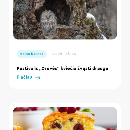
" loading="lazy"/>
2026-08-04
Kalba Kaunas
Festivalis „Drevės“ kviečia švęsti drauge
Plačiau