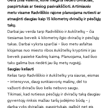
Gera žinia visiems, kurie mėgsta riedėti dviračiais,
paspirtukais ar tiesiog pasivaikščioti. Artimiausiu
metu visame Radviliškio rajone planuojama nutiesti ar
atnaujinti daugiau kaip 15 kilometrų dviračių ir pėsčiųjų
takų.
Darbai jau verda tarp Radviliškio ir Aukštelkų – čia
tiesiamas beveik 4 kilometrų ilgio dviračių ir pėsčiųjų
takas. Darbai vyksta sparčiai – šiuo metu asfaltas
klojamas nuo miesto ribos Aukštelkų kryptimi ir jau
beveik pasiekė Kaulinių kaimą. Planuojama, kad šiuo
taku galima bus riedėti jau šių metų rugsėjį.
Saugiau keliauti
Kelias tarp Radviliškio ir Aukštelkų yra siauras, eismas
– intensyvus, daug sunkiasvorių mašinų, dėl to
važiuoti dviračiu šiuo keliu nebuvo saugu.
Tikimasi, kad nutiesus pėsčiųjų ir dviračių taką daugiau
gyventojų rinksis mažiau taršų judėjimo būdą – į
darbą vyks dviračiais, paspirtukais, galbūt net eis