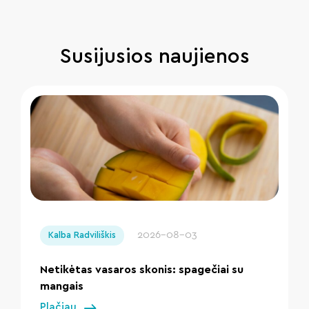
Susijusios naujienos
" loading="lazy"/>
2026-08-03
Kalba Radviliškis
Netikėtas vasaros skonis: spagečiai su
mangais
Plačiau