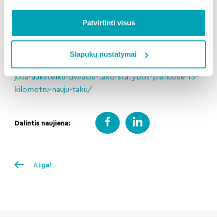
Tako įrengimo projektas apima ir infrastruktūros
gerinimą. Planuojama įrengti apšvietimą, suolelius,
Patvirtinti visus
dviračių stovus, šiukšliadėžes, bus sodinami nauji
želdiniai.
Daugiau
Slapukų nustatymai
informacijos:
https://radviliskis.lt/naujienos/sparciai-
juda-aukstelku-dviraciu-tako-statybos-planuose-15-
kilometru-nauju-taku/
Dalintis naujiena:
Atgal