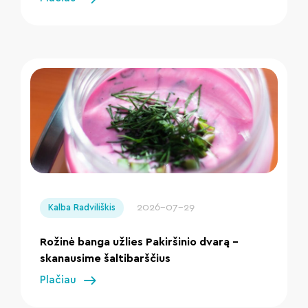
" loading="lazy"/>
2026-07-29
Kalba Radviliškis
Rožinė banga užlies Pakiršinio dvarą –
skanausime šaltibarščius
Plačiau