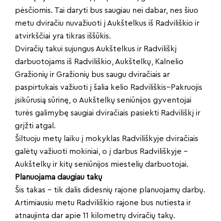
pėsčiomis. Tai daryti bus saugiau nei dabar, nes šiuo
metu dviračiu nuvažiuoti į Aukštelkus iš Radviliškio ir
atvirkščiai yra tikras iššūkis.
Dviračių takui sujungus Aukštelkus ir Radviliškį
darbuotojams iš Radviliškio, Aukštelkų, Kalnelio
Gražionių ir Gražionių bus saugu dviračiais ar
paspirtukais važiuoti į šalia kelio Radviliškis–Pakruojis
įsikūrusią sūrinę, o Aukštelkų seniūnijos gyventojai
turės galimybę saugiai dviračiais pasiekti Radviliškį ir
grįžti atgal.
Šiltuoju metų laiku į mokyklas Radviliškyje dviračiais
galėtų važiuoti mokiniai, o į darbus Radviliškyje –
Aukštelkų ir kitų seniūnijos miestelių darbuotojai.
Planuojama daugiau takų
Šis takas – tik dalis didesnių rajone planuojamų darbų.
Artimiausiu metu Radviliškio rajone bus nutiesta ir
atnaujinta dar apie 11 kilometrų dviračių takų.