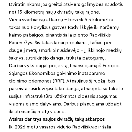
Dviratininkams jau greitai atsivers galimybės naudotis
net 15 kilometrų naujų dviračių takų rajone.
Viena svarbiausių atkarpų – beveik 5,5 kilometrų
takas nuo Povyliaus gatvės Radviliškyje iki Karčemų
kaimo pabaigos, einantis šalia plento Radviliškis-
Panevėžys. Šis takas labai populiarus, tačiau per
daugelį metų smarkiai nusidėvėjo – jį iškilnojo medžių
šaknys, sutrūkinėjo danga, trūksta patogumų.
Darbai vyks pagal projektą, finansuojamą iš Europos
Sąjungos Ekonomikos gaivinimo ir atsparumo
didinimo priemonės (RRF). Atnaujinus šį ruožą, bus
pakeista susidėvėjusi tako danga, atnaujinta su takeliu
susijusi infrastruktūra, užtikrintas didesnis saugumas
visiems eismo dalyviams. Darbus planuojama užbaigti
iki ateinančių metų vidurio.
Atsiras dar trys naujos dviračių takų atkarpos
Iki 2026 metų vasaros vidurio Radviliškyje ir šalia