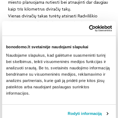
miesto planuojama nutiesti bei atnaujinti dar daugiau
kaip tris kilometrus dviračių takų.
Vienas dviračių takas turėtų atsirasti Radviliškio
miesto A. Povyliaus ir Alytaus gatvėse ir vesti iki
sodų. Alyvų gatvėje esantis dviračių takas bus
pratęstas į Kutiškius. Atnaujinimo sulauks ir
nusidėvėjęs dviračių takas, vedantis palei Jaunystės
bonodomo.lt svetainėje naudojami slapukai
gatvę.
Naudojame slapukus, kad galėtume suasmeninti turinį
Drieksis palei Niauduvos upelį
bei skelbimus, teikti visuomeninės medijos funkcijas ir
Šeduvos miesto kultūros ir gamtos objektus į
analizuoti srautą. Be to, svetainės naudojimo informaciją
vientisą lankytiną maršrutą sujungs daugiau nei 3
bendriname su visuomeninės medijos, reklamavimo ir
kilometrų ilgio pėsčiųjų-dviračių takas.
analizės partneriais, kurie gali ją pridėti prie kitos jūsų
Pasivaikščiojimo ar važiavimo dviračiu maršrutas
pateiktos arba naudojant paslaugas surinktos
drieksis palei Niauduvos upelį ir ves pro Trijų kryžių
informacijos.
paminklą, Šeduvos bažnyčią, senąją miesto dalį,
Šeduvos gimnaziją ir muziejų „Dingęs Štetlas“, kuris
šiais metais atvers duris.
Rodyti informaciją