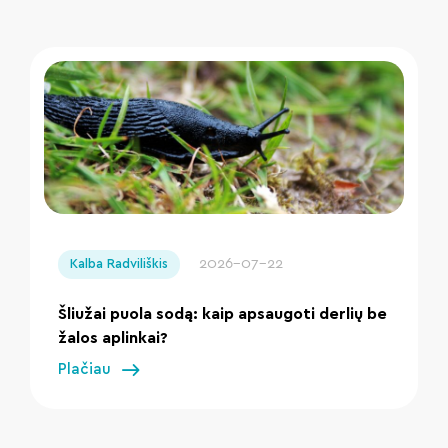
" loading="lazy"/>
2026-07-22
Kalba Radviliškis
Šliužai puola sodą: kaip apsaugoti derlių be
žalos aplinkai?
Plačiau