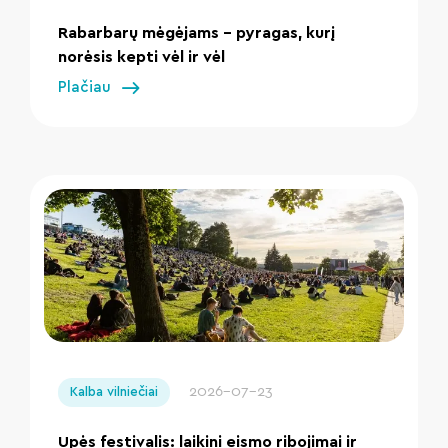
Rabarbarų mėgėjams – pyragas, kurį
norėsis kepti vėl ir vėl
Plačiau
" loading="lazy"/>
2026-07-23
Kalba vilniečiai
Upės festivalis: laikini eismo ribojimai ir