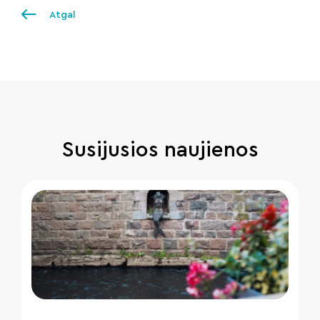
Atgal
Susijusios naujienos
" loading="lazy"/>