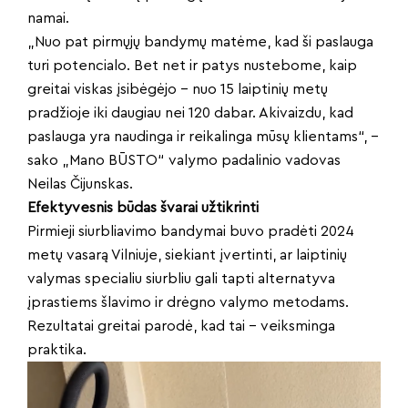
namai.
„Nuo pat pirmųjų bandymų matėme, kad ši paslauga
turi potencialo. Bet net ir patys nustebome, kaip
greitai viskas įsibėgėjo – nuo 15 laiptinių metų
pradžioje iki daugiau nei 120 dabar. Akivaizdu, kad
paslauga yra naudinga ir reikalinga mūsų klientams“, –
sako „Mano BŪSTO“ valymo padalinio vadovas
Neilas Čijunskas.
Efektyvesnis būdas švarai užtikrinti
Pirmieji siurbliavimo bandymai buvo pradėti 2024
metų vasarą Vilniuje, siekiant įvertinti, ar laiptinių
valymas specialiu siurbliu gali tapti alternatyva
įprastiems šlavimo ir drėgno valymo metodams.
Rezultatai greitai parodė, kad tai – veiksminga
praktika.