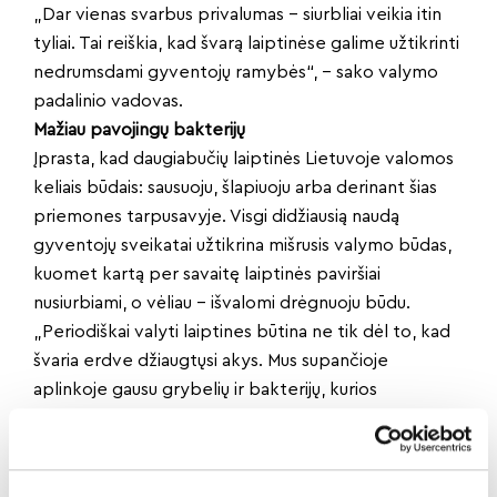
„Dar vienas svarbus privalumas – siurbliai veikia itin
tyliai. Tai reiškia, kad švarą laiptinėse galime užtikrinti
nedrumsdami gyventojų ramybės“, – sako valymo
padalinio vadovas.
Mažiau pavojingų bakterijų
Įprasta, kad daugiabučių laiptinės Lietuvoje valomos
keliais būdais: sausuoju, šlapiuoju arba derinant šias
priemones tarpusavyje. Visgi didžiausią naudą
gyventojų sveikatai užtikrina mišrusis valymo būdas,
kuomet kartą per savaitę laiptinės paviršiai
nusiurbiami, o vėliau – išvalomi drėgnuoju būdu.
„Periodiškai valyti laiptines būtina ne tik dėl to, kad
švaria erdve džiaugtųsi akys. Mus supančioje
aplinkoje gausu grybelių ir bakterijų, kurios
nematomos plika akimi, tačiau yra pavojingos
sveikatai. Laboratoriniai tyrimai rodo, kad ant
nevalomų laiptinių paviršių gali veistis ne tik įvairūs