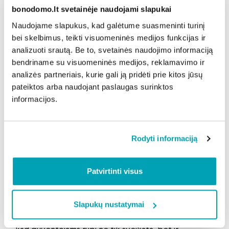
parazitai, bet ir auksinio stafilokoko bakterijos. Tad
bonodomo.lt svetainėje naudojami slapukai
negalime pasikliauti vien sausuoju valymu – turime
Naudojame slapukus, kad galėtume suasmeninti turinį
naudoti visą specialiųjų priemonių arsenalą.
bei skelbimus, teikti visuomeninės medijos funkcijas ir
Siurbliavimo ir drėgnojo valymo derinimas yra bene
analizuoti srautą. Be to, svetainės naudojimo informaciją
efektyviausia priemonė šiandien“, – sako N.
bendriname su visuomeninės medijos, reklamavimo ir
Čijunskas.
analizės partneriais, kurie gali ją pridėti prie kitos jūsų
Kaina nesikandžioja
pateiktos arba naudojant paslaugas surinktos
Siurbliavimo paslauga sparčiai populiarėja tiek tarp
informacijos.
senos, tiek tarp naujos statybos daugiabučių
gyventojų. Visgi N. Čijunskas atkreipia dėmesį, kad
kaip ir dėl kitų papildomų paslaugų taikymo, priimti
Rodyti informaciją
sprendimą rinktis naujovišką laiptinės valymą gali tik
namo, o tiksliau – laiptinės gyventojų dauguma.
Patvirtinti visus
Siurbliavimo paslauga pradedama teikti tik tuomet,
kai tam pritaria daugiau nei pusė apklaustų
gyventojų.
Slapukų nustatymai
„Mano BŪSTO“ valymo padalinio vadovas pastebi,