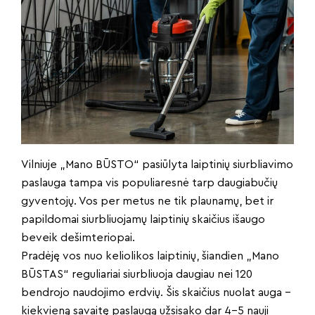
Vilniuje „Mano BŪSTO“ pasiūlyta laiptinių siurbliavimo
paslauga tampa vis populiaresnė tarp daugiabučių
gyventojų. Vos per metus ne tik plaunamų, bet ir
papildomai siurbliuojamų laiptinių skaičius išaugo
beveik dešimteriopai.
Pradėję vos nuo keliolikos laiptinių, šiandien „Mano
BŪSTAS“ reguliariai siurbliuoja daugiau nei 120
bendrojo naudojimo erdvių. Šis skaičius nuolat auga –
kiekvieną savaitę paslaugą užsisako dar 4–5 nauji