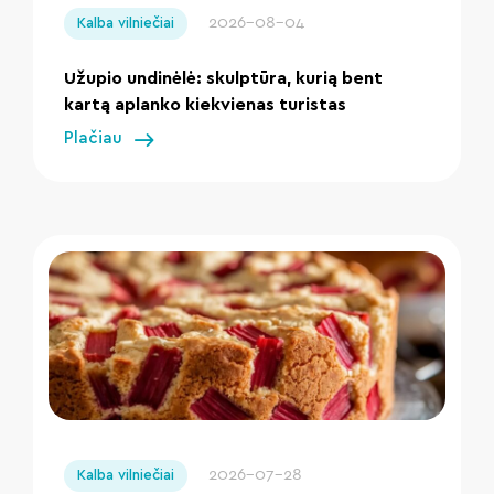
2026-08-04
Kalba vilniečiai
Užupio undinėlė: skulptūra, kurią bent
kartą aplanko kiekvienas turistas
Plačiau
" loading="lazy"/>
2026-07-28
Kalba vilniečiai