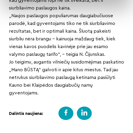
kad gyventojams rūpi ne tik sveikata, bet ir
siurbliavimo paslaugos kaina.
„Naujos paslaugos populiarumas daugiabučiuose
parodė, kad gyventojams tiko ne tik siurbliavimo
rezultatas, bet ir optimali kaina. Šluotą pakeisti
siurbliu nėra brangu – kainuoja maždaug tiek, kiek
vienas kavos puodelis kavinėje prie jau esamo
valymo paslaugų tarifo“, – teigia N. Čijunskas.
Jo teigimu, augantis vilniečių susidomėjimas paskatino
„Mano BŪSTĄ“ galvoti ir apie kitus miestus. Tad jau
netrukus siurbliavimo paslaugą ketinama pasiūlyti
Kauno bei Klaipėdos daugiabučių namų
gyventojams.
Dalintis naujiena: