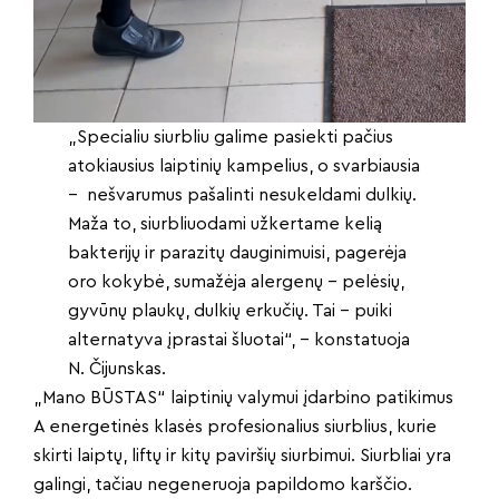
„Specialiu siurbliu galime pasiekti pačius
atokiausius laiptinių kampelius, o svarbiausia
– nešvarumus pašalinti nesukeldami dulkių.
Maža to, siurbliuodami užkertame kelią
bakterijų ir parazitų dauginimuisi, pagerėja
oro kokybė, sumažėja alergenų – pelėsių,
gyvūnų plaukų, dulkių erkučių. Tai – puiki
alternatyva įprastai šluotai“, – konstatuoja
N. Čijunskas.
„Mano BŪSTAS“ laiptinių valymui įdarbino patikimus
A energetinės klasės profesionalius siurblius, kurie
skirti laiptų, liftų ir kitų paviršių siurbimui. Siurbliai yra
galingi, tačiau negeneruoja papildomo karščio.