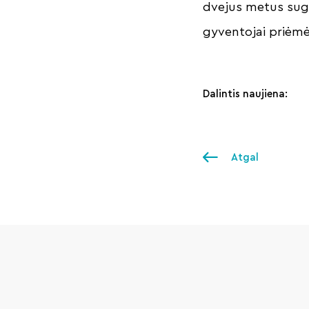
dvejus metus suged
gyventojai priėm
Dalintis naujiena:
Atgal