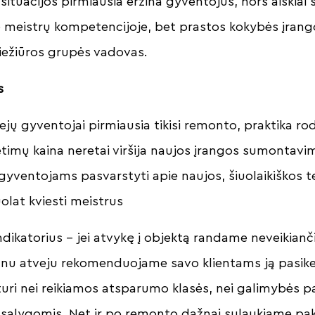
 situacijos pirmiausia erzina gyventojus, nors aiškia
 meistrų kompetencijoje, bet prastos kokybės įrango
ežiūros grupės vadovas.
s
ejų gyventojai pirmiausia tikisi remonto, praktika ro
ietimų kaina neretai viršija naujos įrangos sumontavi
o gyventojams pasvarstyti apie naujos, šiuolaikiškos 
uolat kviesti meistrus
indikatorius – jei atvykę į objektą randame neveikian
nu atveju rekomenduojame savo klientams ją pasikei
uri nei reikiamos atsparumo klasės, nei galimybės pat
o sąlygomis. Net ir po remonto dažnai sulaukiame pak