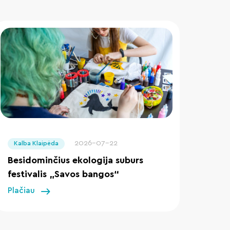
" loading="lazy"/>
2026-07-22
Kalba Klaipėda
Besidominčius ekologija suburs
festivalis „Savos bangos“
Plačiau