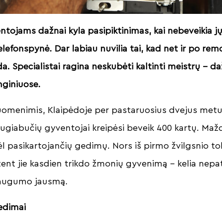
tojams dažnai kyla pasipiktinimas, kai nebeveikia j
lefonspynė. Dar labiau nuvilia tai, kad net ir po re
a. Specialistai ragina neskubėti kaltinti meistrų – 
enginiuose.
menimis, Klaipėdoje per pastaruosius dvejus metu
augiabučių gyventojai kreipėsi beveik 400 kartų. Ma
l pasikartojančių gedimų. Nors iš pirmo žvilgsnio tok
ent jie kasdien trikdo žmonių gyvenimą – kelia nep
saugumo jausmą.
edimai