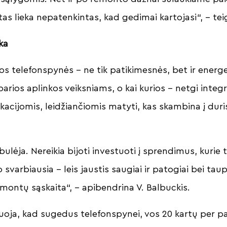
ntas lieka nepatenkintas, kad gedimai kartojasi“, – tei
rka
os telefonspynės – ne tik patikimesnės, bet ir energe
parios aplinkos veiksniams, o kai kurios – netgi inte
kacijomis, leidžiančiomis matyti, kas skambina į duris,
ulėja. Nereikia bijoti investuoti į sprendimus, kurie t
o svarbiausia – leis jaustis saugiai ir patogiai bei taup
emontų sąskaita“, – apibendrina V. Balbuckis.
uoja, kad sugedus telefonspynei, vos 20 kartų per p