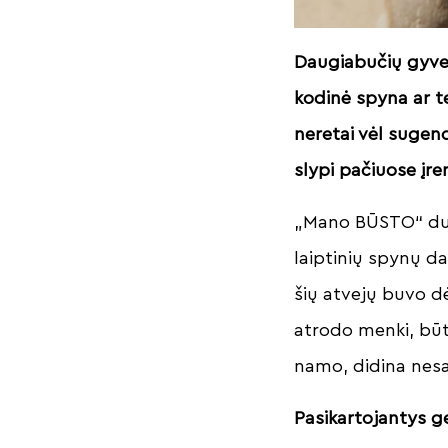
Daugiabučių gyven
kodinė spyna ar te
neretai vėl sugend
slypi pačiuose įr
„Mano BŪSTO“ duo
laiptinių spynų d
šių atvejų buvo dė
atrodo menki, būt
namo, didina ne
Pasikartojantys g