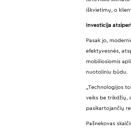
iškvietimų, o klie
Investicija atsipe
Pasak jo, moderni
efektyvesnės, ats
mobiliosiomis apli
nuotoliniu būdu.
„Technologijos tob
veiks be trikdžių, 
pasikartojančių r
Pašnekovas skaiči