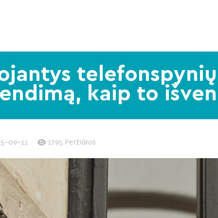
tojantys telefonspynių
endimą, kaip to išve
5-09-11
1795 Peržiūros