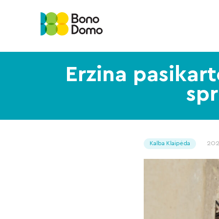
Erzina pasikar
spr
202
Kalba Klaipėda