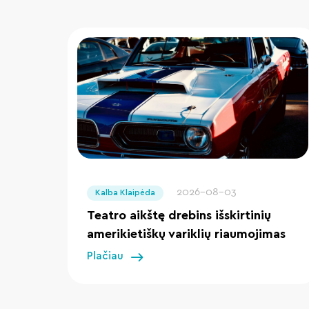
" loading="lazy"/>
2026-08-03
Kalba Klaipėda
Teatro aikštę drebins išskirtinių
amerikietiškų variklių riaumojimas
Plačiau