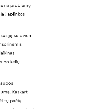
ausia problemų
ja į aplinkos
susiję su dviem
ensorinėmis
laikinas
s po kelių
nkaupos
lumą. Kaskart
l tų pačių