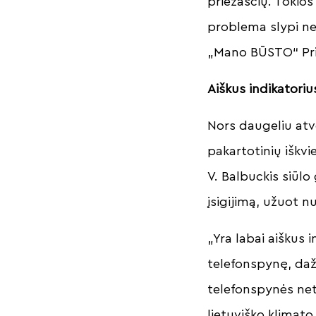
priežasčių. Tokios
problema slypi ne
„Mano BŪSTO“ Pri
Aiškus indikatoriu
Nors daugeliu atv
pakartotinių iškv
V. Balbuckis siūl
įsigijimą, užuot n
„Yra labai aiškus 
telefonspynę, daž
telefonspynės net
lietuviško klimat