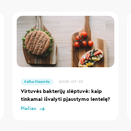
" loading="lazy"/>
2026-07-27
Kalba Klaipėda
Virtuvės bakterijų slėptuvė: kaip
tinkamai išvalyti pjaustymo lentelę?
Plačiau