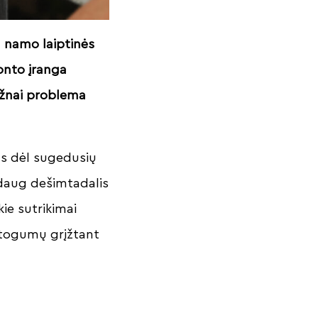
ų namo laiptinės
monto įranga
dažnai problema
s dėl sugedusių
ždaug dešimtadalis
ie sutrikimai
atogumų grįžtant