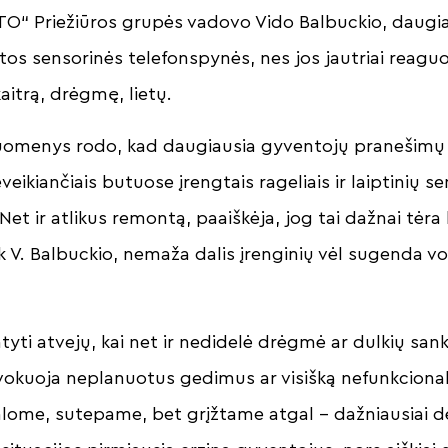
O“ Priežiūros grupės vadovo Vido Balbuckio, daugi
tos sensorinės telefonspynės, nes jos jautriai reaguo
kaitrą, drėgmę, lietų.
menys rodo, kad daugiausia gyventojų pranešimų 
ikiančiais butuose įrengtais rageliais ir laiptinių s
et ir atlikus remontą, paaiškėja, jog tai dažnai tėra 
 V. Balbuckio, nemaža dalis įrenginių vėl sugenda vo
tyti atvejų, kai net ir nedidelė drėgmė ar dulkių sa
ovokuoja neplanuotus gedimus ar visišką nefunkciona
lome, sutepame, bet grįžtame atgal – dažniausiai dė