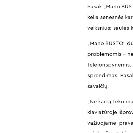
Pasak „Mano BŪST
kelia senesnės kar
veiksnius: saulės 
„Mano BŪSTO“ duo
problemomis – neve
telefonspynėmis. N
sprendimas. Pasak
savaičių.
„Ne kartą teko ma
klaviatūroje išpr
važiuojame, prava