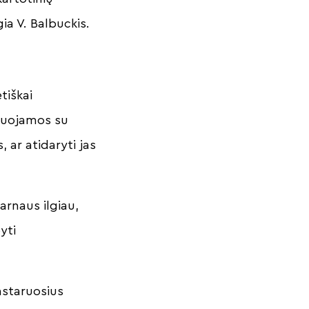
gia V. Balbuckis.
tiškai
gruojamos su
 ar atidaryti jas
arnaus ilgiau,
yti
astaruosius