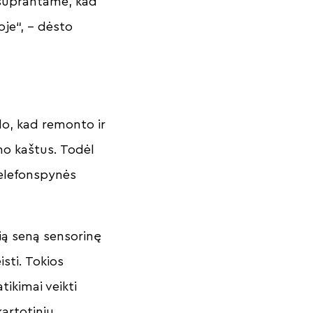
i suprantame, kad
je“, – dėsto
do, kad remonto ir
mo kaštus. Todėl
telefonspynės
čią seną sensorinę
sti. Tokios
ikimai veikti
artotinių