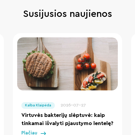
Susijusios naujienos
" loading="lazy"/>
2026-07-27
Kalba Klaipėda
Virtuvės bakterijų slėptuvė: kaip
tinkamai išvalyti pjaustymo lentelę?
Plačiau