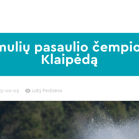
ulių pasaulio čempio
Klaipėdą
25-02-03
1183 Peržiūros