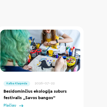
" loading="lazy"/>
2026-07-22
Kalba Klaipėda
Besidominčius ekologija suburs
festivalis „Savos bangos“
Plačiau