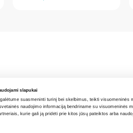
audojami slapukai
alėtume suasmeninti turinį bei skelbimus, teikti visuomeninės m
o, svetainės naudojimo informaciją bendriname su visuomeninės m
tneriais, kurie gali ją pridėti prie kitos jūsų pateiktos arba naud