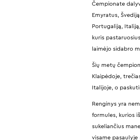
Čempionate dalyvau
Emyratus, Švediją,
Portugaliją, Italij
kuris pastaruosius
laimėjo sidabro m
Šių metų čempionat
Klaipėdoje, trečia
Italijoje, o paskut
Renginys yra nemo
formules, kurios i
sukeliančius mane
visame pasaulyje st