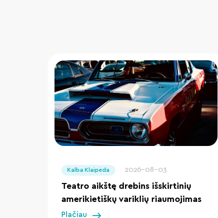
" loading="lazy"/>
2026-08-03
Kalba Klaipėda
Teatro aikštę drebins išskirtinių
amerikietiškų variklių riaumojimas
Plačiau