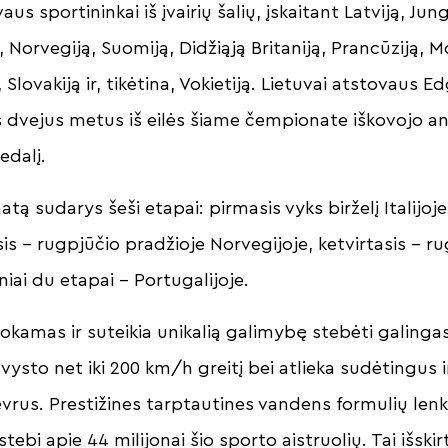
s sportininkai iš įvairių šalių, įskaitant Latviją, Jun
 Norvegiją, Suomiją, Didžiąją Britaniją, Prancūziją, 
ą, Slovakiją ir, tikėtina, Vokietiją. Lietuvai atstovaus 
 dvejus metus iš eilės šiame čempionate iškovojo ant
edalį.
ą sudarys šeši etapai: pirmasis vyks birželį Italijoje,
sis – rugpjūčio pradžioje Norvegijoje, ketvirtasis – 
iniai du etapai – Portugalijoje.
kamas ir suteikia unikalią galimybę stebėti galing
švysto net iki 200 km/h greitį bei atlieka sudėtingus 
vrus. Prestižines tarptautines vandens formulių len
ebi apie 44 milijonai šio sporto aistruolių. Tai išskir