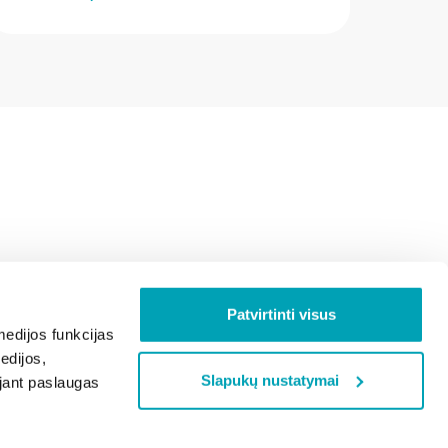
Patvirtinti visus
edijos funkcijas
edijos,
Slapukų nustatymai
ojant paslaugas