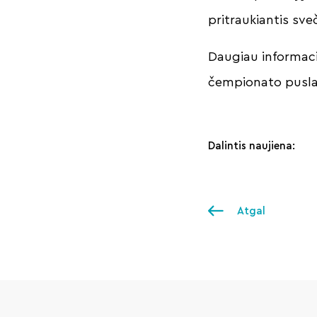
pritraukiantis sveč
Daugiau informacij
čempionato pusl
Dalintis naujiena:
Atgal