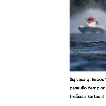
Šią vasarą, liepo
pasaulio čempiona
trečiasis kartas iš