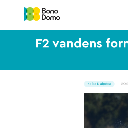
F2 vandens form
20
Kalba Klaipėda