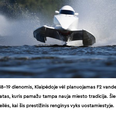
s 18–19 dienomis, Klaipėdoje vėl planuojamas F2 vand
tas, kuris pamažu tampa nauja miesto tradicija. Šie
 eilės, kai šis prestižinis renginys vyks uostamiestyje.