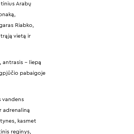
gtinius Arabų
Monaką,
Edgaras Riabko,
rąją vietą ir
 antrasis – liepą
rugpjūčio pabaigoje
as vandens
ir adrenaliną
ktynes, kasmet
tinis reginys,