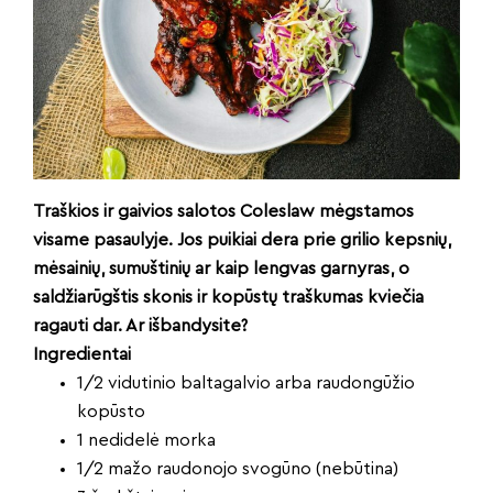
Traškios ir gaivios salotos Coleslaw mėgstamos
visame pasaulyje. Jos puikiai dera prie grilio kepsnių,
mėsainių, sumuštinių ar kaip lengvas garnyras, o
saldžiarūgštis skonis ir kopūstų traškumas kviečia
ragauti dar. Ar išbandysite?
Ingredientai
1/2 vidutinio baltagalvio arba raudongūžio
kopūsto
1 nedidelė morka
1/2 mažo raudonojo svogūno (nebūtina)