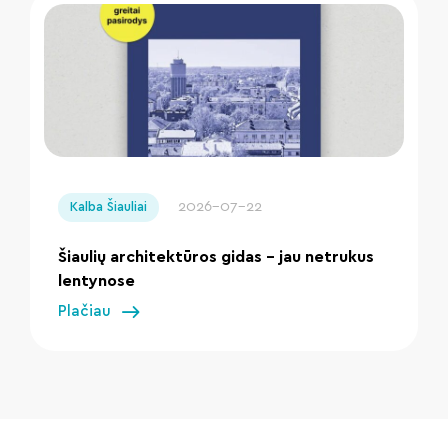
" loading="lazy"/>
2026-07-22
Kalba Šiauliai
Šiaulių architektūros gidas – jau netrukus
lentynose
Plačiau