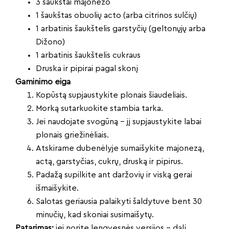
3 šaukštai majonezo
1 šaukštas obuolių acto (arba citrinos sulčių)
1 arbatinis šaukštelis garstyčių (geltonųjų arba
Dižono)
1 arbatinis šaukštelis cukraus
Druska ir pipirai pagal skonį
Gaminimo eiga
Kopūstą supjaustykite plonais šiaudeliais.
Morką sutarkuokite stambia tarka.
Jei naudojate svogūną – jį supjaustykite labai
plonais griežinėliais.
Atskirame dubenėlyje sumaišykite majonezą,
actą, garstyčias, cukrų, druską ir pipirus.
Padažą supilkite ant daržovių ir viską gerai
išmaišykite.
Salotas geriausia palaikyti šaldytuve bent 30
minučių, kad skoniai susimaišytų.
Patarimas:
jei norite lengvesnės versijos – dalį