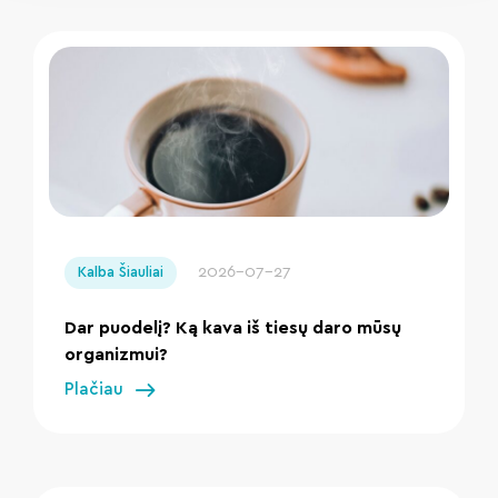
" loading="lazy"/>
2026-07-27
Kalba Šiauliai
Dar puodelį? Ką kava iš tiesų daro mūsų
organizmui?
Plačiau