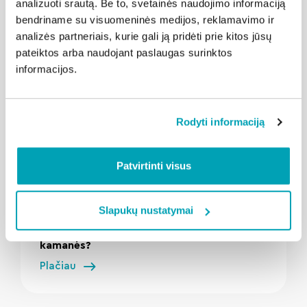
analizuoti srautą. Be to, svetainės naudojimo informaciją
Susijusios naujienos
bendriname su visuomeninės medijos, reklamavimo ir
analizės partneriais, kurie gali ją pridėti prie kitos jūsų
pateiktos arba naudojant paslaugas surinktos
informacijos.
Rodyti informaciją
Patvirtinti visus
" loading="lazy"/>
2026-08-03
Kalba Šiauliai
Slapukų nustatymai
Pūkuotos, bet galingos: kuo stebina
kamanės?
Plačiau