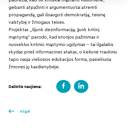
pabrėžia, kad tik kritiškai mąstanti visuomenė,
gebanti atpažinti ir argumentuotai atremti
propagandą, gali išsaugoti demokratiją, teisinę
valstybę ir žmogaus teises.
Projektas „Išjunk dezinformaciją. Įjunk kritinį
mąstymą“ parodo, kad istorijos pažinimas ir
nuoseklus kritinio mąstymo ugdymas – tai ilgalaikis
skydas prieš informacines atakas, o kelionė traukiniu
tapo nauja viešosios edukacijos forma, pasiekiusia
žmones jų kasdienybėje.
Dalintis naujiena:
Atgal