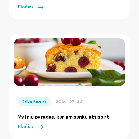
Plačiau
" loading="lazy"/>
2026-07-28
Kalba Kaunas
Vyšnių pyragas, kuriam sunku atsispirti
Plačiau