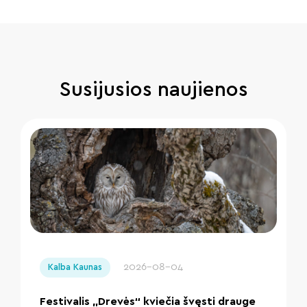
Susijusios naujienos
" loading="lazy"/>
2026-08-04
Kalba Kaunas
Festivalis „Drevės“ kviečia švęsti drauge