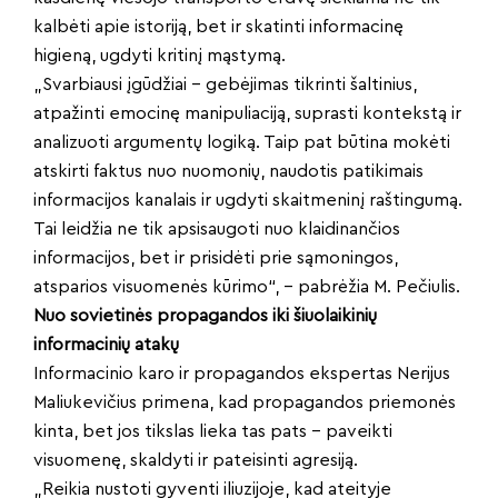
kalbėti apie istoriją, bet ir skatinti informacinę
higieną, ugdyti kritinį mąstymą.
„Svarbiausi įgūdžiai – gebėjimas tikrinti šaltinius,
atpažinti emocinę manipuliaciją, suprasti kontekstą ir
analizuoti argumentų logiką. Taip pat būtina mokėti
atskirti faktus nuo nuomonių, naudotis patikimais
informacijos kanalais ir ugdyti skaitmeninį raštingumą.
Tai leidžia ne tik apsisaugoti nuo klaidinančios
informacijos, bet ir prisidėti prie sąmoningos,
atsparios visuomenės kūrimo“, – pabrėžia M. Pečiulis.
Nuo sovietinės propagandos iki šiuolaikinių
informacinių atakų
Informacinio karo ir propagandos ekspertas Nerijus
Maliukevičius primena, kad propagandos priemonės
kinta, bet jos tikslas lieka tas pats – paveikti
visuomenę, skaldyti ir pateisinti agresiją.
„Reikia nustoti gyventi iliuzijoje, kad ateityje