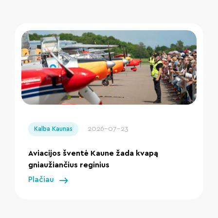
" loading="lazy"/>
2026-07-23
Kalba Kaunas
Aviacijos šventė Kaune žada kvapą
gniaužiančius reginius
Plačiau