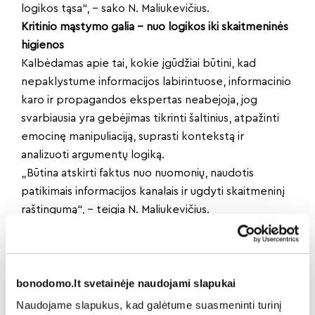
logikos tąsa“, – sako N. Maliukevičius.
Kritinio mąstymo galia – nuo logikos iki skaitmeninės
higienos
Kalbėdamas apie tai, kokie įgūdžiai būtini, kad
nepaklystume informacijos labirintuose, informacinio
karo ir propagandos ekspertas neabejoja, jog
svarbiausia yra gebėjimas tikrinti šaltinius, atpažinti
emocinę manipuliaciją, suprasti kontekstą ir
analizuoti argumentų logiką.
„Būtina atskirti faktus nuo nuomonių, naudotis
patikimais informacijos kanalais ir ugdyti skaitmeninį
raštingumą“, – teigia N. Maliukevičius.
Anot jo, klasikinis švietimas, logikos ir retorikos
mokymas – išlieka kertiniu akmeniu saugantis nuo
dezinformacijos. Jis primena Skandinavijos pavyzdį,
bonodomo.lt svetainėje naudojami slapukai
kur nuo pradinių klasių diegiami „šaltinių kritikos“
pagrindai: „Visos dezinformacijos technikos
Naudojame slapukus, kad galėtume suasmeninti turinį