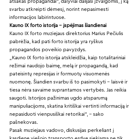
atsakas propagandai“, dalyviai dalijasi įžvalgomis, į ką
svarbu atkreipti dėmesį, norint nepasimesti
informacijos labirintuose.
Kauno IX forto istorija – įspėjimas šiandienai
Kauno IX forto muziejaus direktorius Marius Pečiulis
pabrėžia, kad pati forto istorija yra ryškus
propagandos poveikio pavyzdys.
„Kauno IX forto istorija atskleidžia, kaip totalitariniai
režimai naudojo baimę, melą ir propagandą, kad
pateisintų represijas ir formuotų visuomenės
nuomonę. Šiandien svarbu iš to pasimokyti – laisvė ir
tiesa nėra savaime suprantamos vertybės. Jas reikia
saugoti. Istorijos pažinimas ugdo atsparumą
manipuliacijoms, skatina kritiškai vertinti informaciją ir
nepasiduoti vienpusiškai retorikai“, – sako
pašnekovas.
Pasak muziejaus vadovo, diskusijas perkeliant į
kasdienę viešojo transporto erdvę siekiama ne tik