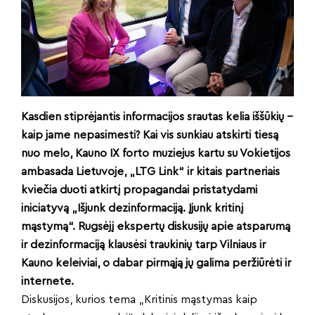
Kasdien stiprėjantis informacijos srautas kelia iššūkių –
kaip jame nepasimesti? Kai vis sunkiau atskirti tiesą
nuo melo, Kauno IX forto muziejus kartu su Vokietijos
ambasada Lietuvoje, „LTG Link“ ir kitais partneriais
kviečia duoti atkirtį propagandai pristatydami
iniciatyvą „Išjunk dezinformaciją. Įjunk kritinį
mąstymą“. Rugsėjį ekspertų diskusijų apie atsparumą
ir dezinformaciją klausėsi traukinių tarp Vilniaus ir
Kauno keleiviai, o dabar pirmąją jų galima peržiūrėti ir
internete.
Diskusijos, kurios tema „Kritinis mąstymas kaip