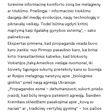
turėsime informacinę komforto zoną be melagienų
ar triukšmo. Priešingai – informacinio triukšmo
daugėja dėl medijų evoliucijos, naujų technologijų ir
piktavalių veikėjų. Todėl būtina ugdyti kritinį
mąstymą kaip ilgalaikę gynybos sistemą“, – sako
pašnekovas.
Ekspertas primena, kad propaganda visada buvo
karo įrankis: nuo Pirmojo pasaulinio karo, kai britai
kirto transatlantinius kabelius, kad blokuotų
Vokietijos įtaką Amerikos viešajai nuomonei, iki
Sovietų Sąjungos sukurtų pretekstų karui su Suomija
ar Rusijos melagingų naratyvų apie „biologinius
ginklus“ prieš naują agresiją Ukrainoje.
„Propagandos esmė – dehumanizuoti, sukurti priešo
įvaizdį, kad būtų lengva pateisinti agresiją. Šiandien
Kremliaus skleidžiami pasakojimai apie „kovą su
naciais“ ar „tradicinių vertybių gynimą“ – tos pačios