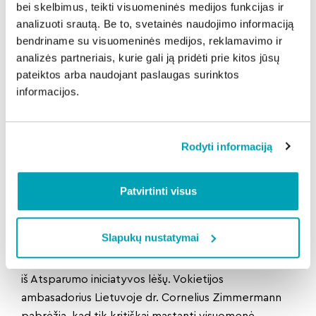
paremtos loginių klaidų naudojimu. Išmokę
bei skelbimus, teikti visuomeninės medijos funkcijas ir
argumentacijos ir šaltinių kritikos, žmonės ne tik
analizuoti srautą. Be to, svetainės naudojimo informaciją
bendriname su visuomeninės medijos, reklamavimo ir
atpažįsta manipuliacijas, bet ir nepasiduoda
analizės partneriais, kurie gali ją pridėti prie kitos jūsų
emocinei provokacijai, kuri dažniausiai ir skatina
pateiktos arba naudojant paslaugas surinktos
dalytis melu.“
informacijos.
Ekspertas pataria ugdyti „informacinės mitybos
įprotį“ – kaip atidžiai skaitome produktų etiketes,
taip pat atsakingai turėtume vertinti, kokią
Rodyti informaciją
informaciją „dedame į savo galvą“.
Diskusijos – jau ir internete
Nuo spalio pradžios diskusijų, kurias moderavo laidų
Patvirtinti visus
vedėja, žurnalistė Živilė Kropaitė, įrašai periodiškai
skelbiami
Kauno IX forto muziejaus interneto
Slapukų nustatymai
svetainėje.
Projektą finansuoja Vokietijos Federacinė Respublika
iš Atsparumo iniciatyvos lėšų. Vokietijos
ambasadorius Lietuvoje dr. Cornelius Zimmermann