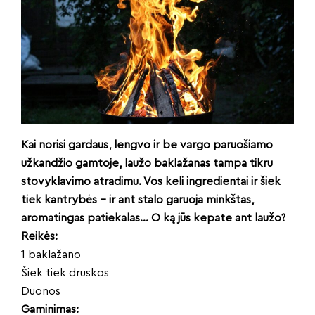
Kai norisi gardaus, lengvo ir be vargo paruošiamo
užkandžio gamtoje, laužo baklažanas tampa tikru
stovyklavimo atradimu. Vos keli ingredientai ir šiek
tiek kantrybės – ir ant stalo garuoja minkštas,
aromatingas patiekalas… O ką jūs kepate ant laužo?
Reikės:
1 baklažano
Šiek tiek druskos
Duonos
Gaminimas: