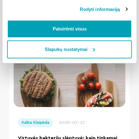
Rodyti informaciją
Teatro aikštę drebins išskirtinių
amerikietiškų variklių riaumojimas
Plačiau
Patvirtinti visus
Slapukų nustatymai
" loading="lazy"/>
2026-07-27
Kalba Klaipėda
Virtuvės bakterijų slėptuvė: kaip tinkamai