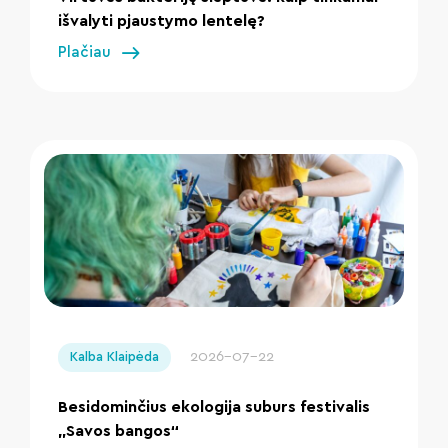
išvalyti pjaustymo lentelę?
Plačiau
" loading="lazy"/>
2026-07-22
Kalba Klaipėda
Besidominčius ekologija suburs festivalis
„Savos bangos“