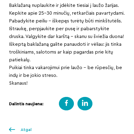
Baklažaną nuplaukite ir įdėkite tiesiai į laužo žarijas.
Kepkite apie 25–30 minučių, retkarčiais pavartydami.
Pabadykite peiliu – iškepęs turėtų būti minkštutėlis.
Ištraukę, perpjaukite per pusę ir pabarstykite
druska. Valgykite dar karštą – skanu su šviežia duona!
Iškeptą baklažaną galite panaudoti ir vėliau: jis tinka
troškiniams, salotoms ar kaip pagardas prie kitų
patiekalų.
Puikiai tinka vakarojimui prie laužo – be rūpesčių, be
indų ir be jokio streso.
Skanaus!
Dalintis naujiena:
Atgal