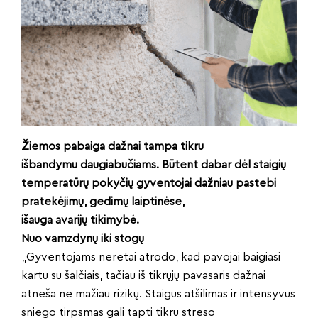
Žiemos pabaiga dažnai tampa tikru
išbandymu daugiabučiams. Būtent dabar dėl staigių
temperatūrų pokyčių gyventojai dažniau pastebi
pratekėjimų, gedimų laiptinėse,
išauga avarijų tikimybė.
Nuo vamzdynų iki stogų
„Gyventojams neretai atrodo, kad pavojai baigiasi
kartu su šalčiais, tačiau iš tikrųjų pavasaris dažnai
atneša ne mažiau rizikų. Staigus atšilimas ir intensyvus
sniego tirpsmas gali tapti tikru streso