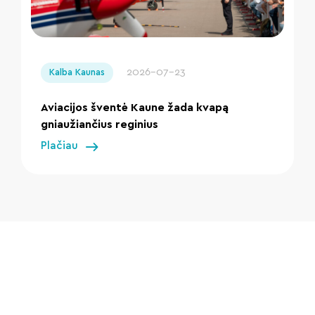
" loading="lazy"/>
2026-07-23
Kalba Kaunas
Aviacijos šventė Kaune žada kvapą
gniaužiančius reginius
Plačiau