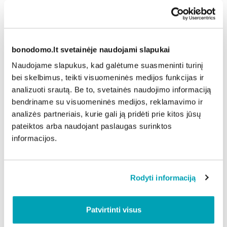
Svarbi grandis – šildymo sistemos patikra po
sezono. Pasibaigus intensyviausiam naudojimui
tikrinama, ar nėra pratekėjimų, ar neatsirado silpnų
vietų, kurios kitą sezoną galėtų sukelti rimtą gedimą,
bonodomo.lt svetainėje naudojami slapukai
taip pat paruošiama sistema tolesnei eksploatacijai.
Naudojame slapukus, kad galėtume suasmeninti turinį
Ne mažiau dėmesio skiriama vandentiekio ir nuotekų
bei skelbimus, teikti visuomeninės medijos funkcijas ir
stovams: vertinama, ar nėra korozijos, drėgmės
analizuoti srautą. Be to, svetainės naudojimo informaciją
židinių, ar nesiformuoja užsikimšimų rizika.
bendriname su visuomeninės medijos, reklamavimo ir
Rekomendacijos gyventojams
analizės partneriais, kurie gali ją pridėti prie kitos jūsų
Nors administratorius atsakingas už bendrojo
pateiktos arba naudojant paslaugas surinktos
naudojimo konstrukcijas ir sistemas, nemaža dalis
informacijos.
pavasarinių gedimų prasideda nuo to, kas vyksta
pačiame bute.
Gyventojams verta skirti laiko paprastiems
Rodyti informaciją
patikrinimams: apžiūrėti vandens maišytuvus, sifonus
ir matomas vamzdyno jungtis, nes po žiemos net
Patvirtinti visus
menkas lašėjimas gali virsti rimtu pratekėjimu.
Taip pat naudinga išvalyti ventiliacijos groteles ir