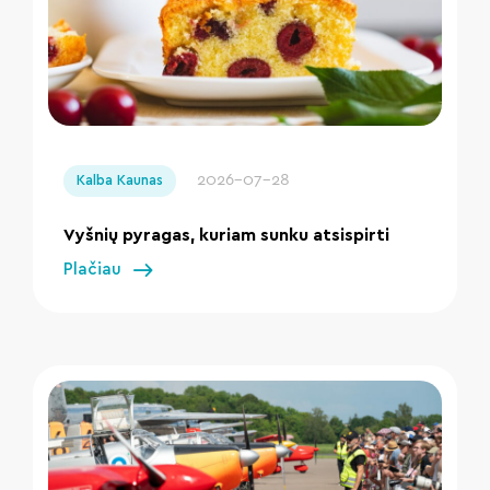
" loading="lazy"/>
2026-07-28
Kalba Kaunas
Vyšnių pyragas, kuriam sunku atsispirti
Plačiau