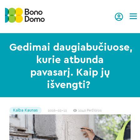
Tog
Gedimai daugiabučiuose,
kurie atbunda
pavasarį. Kaip jų
išvengti?
Kalba Kaunas
2026-03-12
1040 Peržiūros