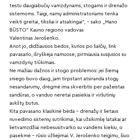
testu daugiabučių vamzdynams, stogams ir drenažo
sistemoms. Taigi, namų administratoriams tenka
veikti greitai, tiksliai ir atsakingai“, – sako „Mano
BŪSTO“ Kauno regiono vadovas
Valentinas Jerošenko.
Anot jo, didžiausios bėdos, kurios po šalčių, link
pavasario, išryškėja namuose, pirmiausia susijusios su
vamzdynų trūkimais.
Ne mažiau dažnos ir stogo problemos: jei žiemą
sniego buvo daug, jam tirpstant atsiranda stogų
nesandarumų, drėgmė ima skverbtis per pažeistas
sandūras, o vanduo neretai pasiekia ir viršutinių
aukštų butus.
Kita pavasario klasikinė bėda – drenažų ir lietaus
nuvedimo sistemų sutrikimai, kai užsikimšę latakai ar
lietvamzdžiai nebesusitvarko su vandens kiekiu, o
pasekmė – rūsio užliejimai. V. Jerošenko teigimu, šiuo