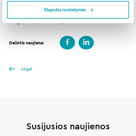
patikrinti oro judėjimą – per sezoną jos dažnai
Slapukų nustatymai
užsikemša dulkėmis, o prastesnė ventiliacija didina
drėgmės ir pelėsio riziką.
Dalintis naujiena:
Atgal
Susijusios naujienos