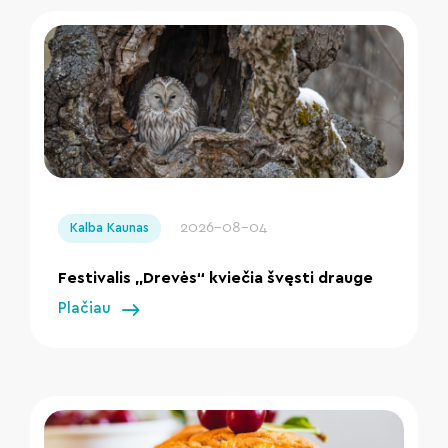
" loading="lazy"/>
2026-08-04
Kalba Kaunas
Festivalis „Drevės“ kviečia švęsti drauge
Plačiau