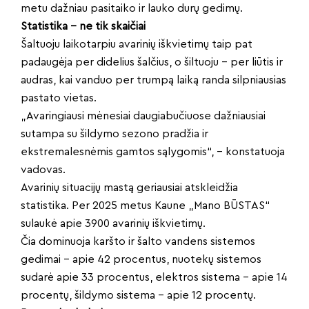
metu dažniau pasitaiko ir lauko durų gedimų.
Statistika – ne tik skaičiai
Šaltuoju laikotarpiu avarinių iškvietimų taip pat
padaugėja per didelius šalčius, o šiltuoju – per liūtis ir
audras, kai vanduo per trumpą laiką randa silpniausias
pastato vietas.
„Avaringiausi mėnesiai daugiabučiuose dažniausiai
sutampa su šildymo sezono pradžia ir
ekstremalesnėmis gamtos sąlygomis“, – konstatuoja
vadovas.
Avarinių situacijų mastą geriausiai atskleidžia
statistika. Per 2025 metus Kaune „Mano BŪSTAS“
sulaukė apie 3900 avarinių iškvietimų.
Čia dominuoja karšto ir šalto vandens sistemos
gedimai – apie 42 procentus, nuotekų sistemos
sudarė apie 33 procentus, elektros sistema – apie 14
procentų, šildymo sistema – apie 12 procentų.