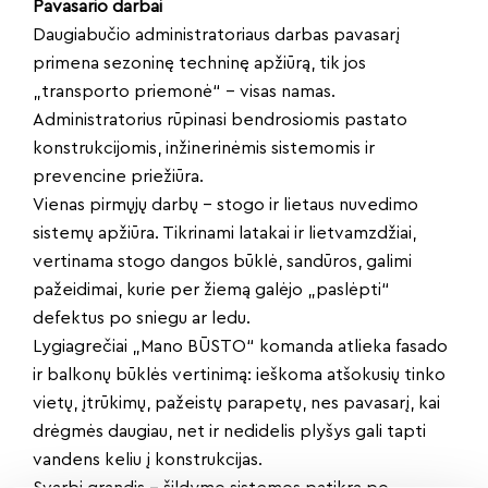
Pavasario darbai
Daugiabučio administratoriaus darbas pavasarį
primena sezoninę techninę apžiūrą, tik jos
„transporto priemonė“ – visas namas.
Administratorius rūpinasi bendrosiomis pastato
konstrukcijomis, inžinerinėmis sistemomis ir
prevencine priežiūra.
Vienas pirmųjų darbų – stogo ir lietaus nuvedimo
sistemų apžiūra. Tikrinami latakai ir lietvamzdžiai,
vertinama stogo dangos būklė, sandūros, galimi
pažeidimai, kurie per žiemą galėjo „paslėpti“
defektus po sniegu ar ledu.
Lygiagrečiai „Mano BŪSTO“ komanda atlieka fasado
ir balkonų būklės vertinimą: ieškoma atšokusių tinko
vietų, įtrūkimų, pažeistų parapetų, nes pavasarį, kai
drėgmės daugiau, net ir nedidelis plyšys gali tapti
vandens keliu į konstrukcijas.