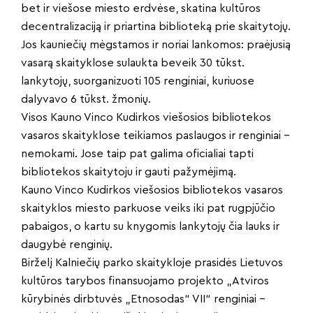
bet ir viešose miesto erdvėse, skatina kultūros
decentralizaciją ir priartina biblioteką prie skaitytojų.
Jos kauniečių mėgstamos ir noriai lankomos: praėjusią
vasarą skaityklose sulaukta beveik 30 tūkst.
lankytojų, suorganizuoti 105 renginiai, kuriuose
dalyvavo 6 tūkst. žmonių.
Visos Kauno Vinco Kudirkos viešosios bibliotekos
vasaros skaityklose teikiamos paslaugos ir renginiai –
nemokami. Jose taip pat galima oficialiai tapti
bibliotekos skaitytoju ir gauti pažymėjimą.
Kauno Vinco Kudirkos viešosios bibliotekos vasaros
skaityklos miesto parkuose veiks iki pat rugpjūčio
pabaigos, o kartu su knygomis lankytojų čia lauks ir
daugybė renginių.
Birželį Kalniečių parko skaitykloje prasidės Lietuvos
kultūros tarybos finansuojamo projekto „Atviros
kūrybinės dirbtuvės „Etnosodas“ VII“ renginiai –