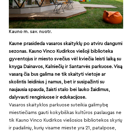
Kauno m. sav. nuotr.
Kaune prasideda vasaros skaityklų po atviru dangumi
sezonas. Kauno Vinco Kudirkos viešoji biblioteka
gyventojus ir miesto svečius vėl kviečia leisti laiką su
knyga Dainavos, Kalniečių ir Santarvės parkuose. Visą
vasarą čia bus galima ne tik skaityti vietoje ar
skolintis leidinius į namus, bet ir susipažinti su
naujausia spauda, žaisti stalo bei lauko žaidimus,
dalyvauti renginiuose ir edukacijose.
Vasaros skaityklos parkuose suteikia galimybę
miestiečiams gauti kokybiškas kultūros paslaugas ne
tik Kauno Vinco Kudirkos viešosios bibliotekos skyrių
ir padalinių, kurių visame mieste yra 21, patalpose,