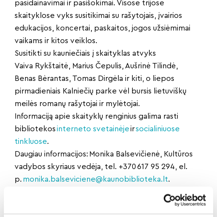
pasidainavimai ir pasišokimai. Visose trijose
skaityklose vyks susitikimai su rašytojais, įvairios
edukacijos, koncertai, paskaitos, jogos užsiėmimai
vaikams ir kitos veiklos.
Susitikti su kauniečiais į skaityklas atvyks
Vaiva Rykštaitė, Marius Čepulis, Aušrinė Tilindė,
Benas Bėrantas, Tomas Dirgėla ir kiti, o liepos
pirmadieniais Kalniečių parke vėl bursis lietuviškų
meilės romanų rašytojai ir mylėtojai.
Informaciją apie skaityklų renginius galima rasti
bibliotekos
interneto svetainėje
ir
socialiniuose
tinkluose
.
Daugiau informacijos: Monika Balsevičienė, Kultūros
vadybos skyriaus vedėja, tel. +370 617 95 294, el.
p.
monika.balseviciene@kaunobiblioteka.lt
.
Kauno m. sav. inf.