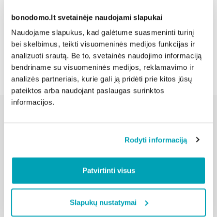
Dalintis naujiena:
bonodomo.lt svetainėje naudojami slapukai
Naudojame slapukus, kad galėtume suasmeninti turinį
bei skelbimus, teikti visuomeninės medijos funkcijas ir
Atgal
analizuoti srautą. Be to, svetainės naudojimo informaciją
bendriname su visuomeninės medijos, reklamavimo ir
analizės partneriais, kurie gali ją pridėti prie kitos jūsų
pateiktos arba naudojant paslaugas surinktos
informacijos.
Susijusios naujienos
Rodyti informaciją
Patvirtinti visus
Slapukų nustatymai