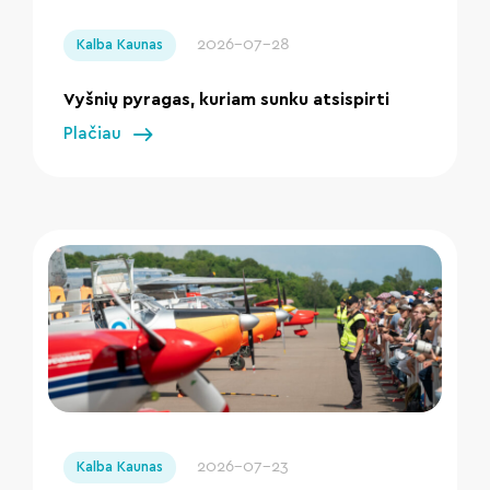
" loading="lazy"/>
2026-07-28
Kalba Kaunas
Vyšnių pyragas, kuriam sunku atsispirti
Plačiau
" loading="lazy"/>
2026-07-23
Kalba Kaunas