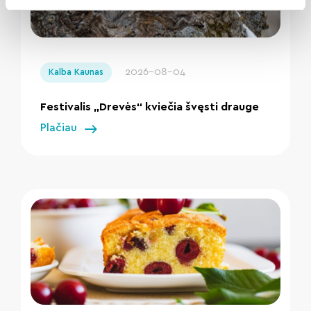
" loading="lazy"/>
2026-08-04
Kalba Kaunas
Festivalis „Drevės“ kviečia švęsti drauge
Plačiau