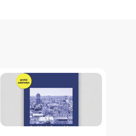
" loading="lazy"/>