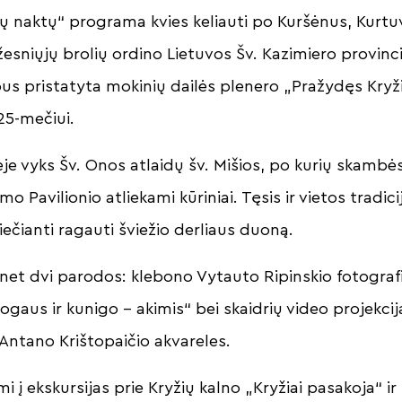
ų naktų“ programa kvies keliauti po Kuršėnus, Kurt
žesniųjų brolių ordino Lietuvos Šv. Kazimiero provinc
bus pristatyta mokinių dailės plenero „Pražydęs Kryž
 25-mečiui.
je vyks Šv. Onos atlaidų šv. Mišios, po kurių skamb
mo Pavilionio atliekami kūriniai. Tęsis ir vietos tradi
ečianti ragauti šviežio derliaus duoną.
net dvi parodos: klebono Vytauto Ripinskio fotograf
gaus ir kunigo – akimis“ bei skaidrių video projekcij
Antano Krištopaičio akvareles.
mi į ekskursijas prie Kryžių kalno „Kryžiai pasakoja“ i