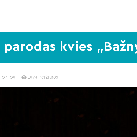
ir parodas kvies „Baž
-07-09
1973 Peržiūros