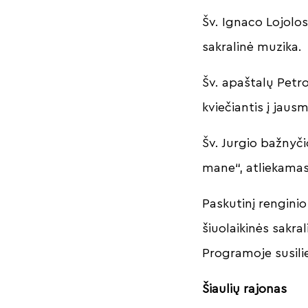
Šv. Ignaco Lojol
sakralinė muzika.
Šv. apaštalų Petro
kviečiantis į jausm
Šv. Jurgio bažnyči
mane“, atliekamas
Paskutinį rengini
šiuolaikinės sakra
Programoje susiliej
Šiaulių rajonas