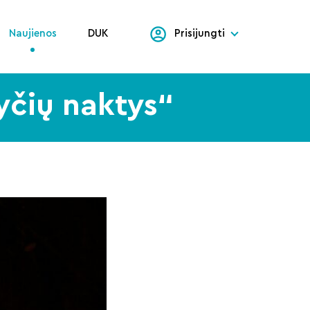
Naujienos
DUK
Prisijungti
nyčių naktys“