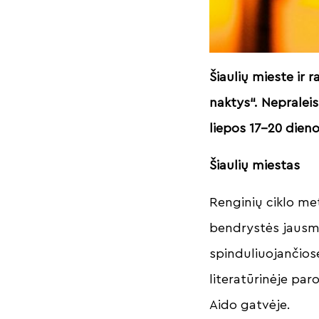
Šiaulių mieste ir 
naktys“. Nepraleis
liepos 17–20 dien
Šiaulių miestas
Renginių ciklo met
bendrystės jausm
spinduliuojančiose
literatūrinėje par
Aido gatvėje.