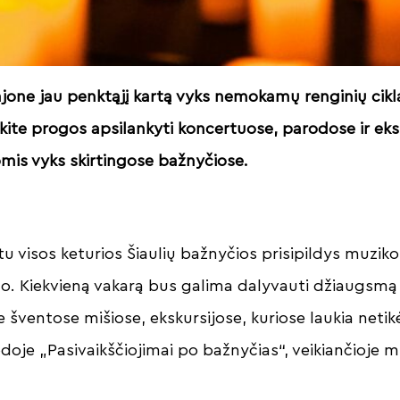
rajone jau penktąjį kartą vyks nemokamų renginių cik
kite progos apsilankyti koncertuose, parodose ir eksk
omis vyks skirtingose bažnyčiose.
u visos keturios Šiaulių bažnyčios prisipildys muziko
o. Kiekvieną vakarą bus galima dalyvauti džiaugsmą
 šventose mišiose, ekskursijose, kuriose laukia netikė
odoje „Pasivaikščiojimai po bažnyčias“, veikiančioje m