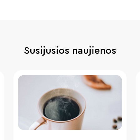
Susijusios naujienos
" loading="lazy"/>