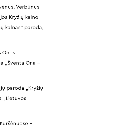
uvėnus, Verbūnus.
ijos Kryžių kalno
ių kalnas“ paroda,
ės Onos
cija „Šventa Ona –
ijų paroda „Kryžių
a „Lietuvos
r Kuršėnuose –