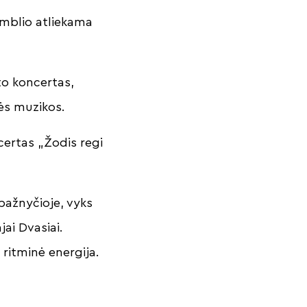
mblio atliekama
to koncertas,
inės muzikos.
certas „Žodis regi
bažnyčioje, vyks
ai Dvasiai.
r ritminė energija.