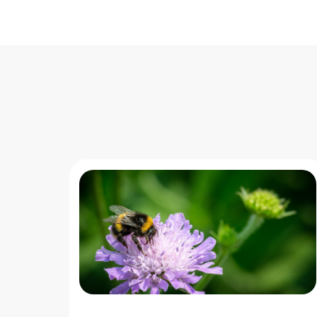
" loading="lazy"/>