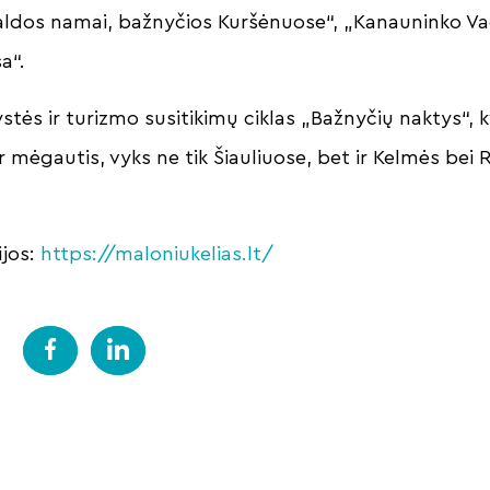
dos namai, bažnyčios Kuršėnuose“, „Kanauninko Va
a“.
stės ir turizmo susitikimų ciklas „Bažnyčių naktys“, kv
ir mėgautis, vyks ne tik Šiauliuose, bet ir Kelmės bei 
ijos:
https://maloniukelias.lt/