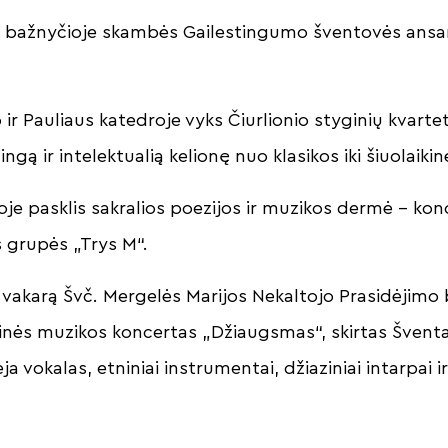
os bažnyčioje skambės Gailestingumo šventovės ansa
 ir Pauliaus katedroje vyks Čiurlionio styginių kvarte
ingą ir intelektualią kelionę nuo klasikos iki šiuolaik
oje pasklis sakralios poezijos ir muzikos dermė – kon
 grupės „Trys M“.
o vakarą Švč. Mergelės Marijos Nekaltojo Prasidėjimo 
linės muzikos koncertas „Džiaugsmas“, skirtas Šventaj
a vokalas, etniniai instrumentai, džiaziniai intarpai i