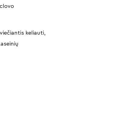
clovo
iečiantis keliauti,
Raseinių