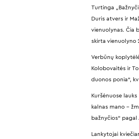
Turtinga „Bažnyči
Duris atvers ir Ma
vienuolynas. Čia 
skirta vienuolyno
Verbūnų koplytėlė
Kolobovaitės ir To
duonos ponia“, kvi
Kuršėnuose lauks 
kalnas mano – žmo
bažnyčios“ pagal 
Lankytojai kviečia