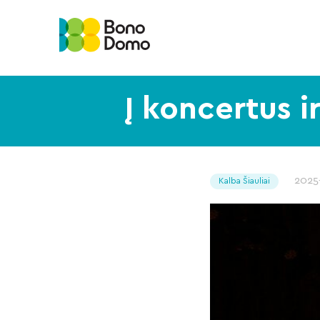
Į koncertus 
2025
Kalba Šiauliai