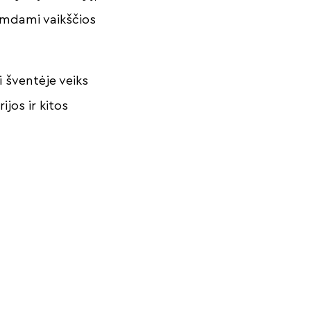
remdami vaikščios
i šventėje veiks
jos ir kitos