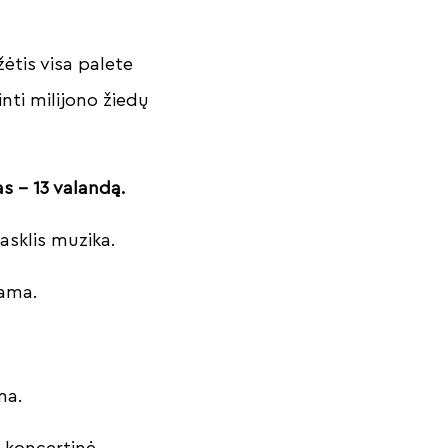
ėtis visa palete
žinti milijono žiedų
s – 13 valandą.
asklis muzika.
rama.
ma.
 koncertinė