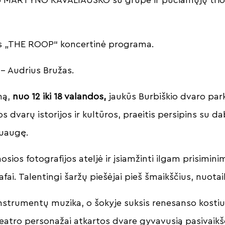
 „THE ROOP“ koncertinė programa.
 – Audrius Bružas.
eną,
nuo 12 iki 18 valandos,
jaukūs Burbiškio dvaro par
s dvarų istorijos ir kultūros, praeitis persipins su da
 suaugę.
osios fotografijos ateljė ir įsiamžinti ilgam prisimini
afai. Talentingi šaržų piešėjai pieš šmaikščius, nuota
nstrumentų muzika, o šokyje suksis renesanso kosti
 teatro personažai atkartos dvare gyvavusią pasivaikšč