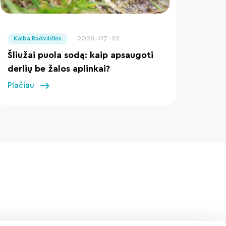
" loading="lazy"/>
2026-07-22
Kalba Radviliškis
Šliužai puola sodą: kaip apsaugoti
derlių be žalos aplinkai?
Plačiau