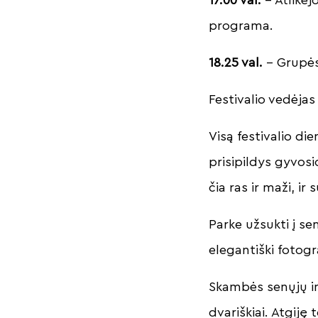
programa.
18.25 val.
– Grupės
Festivalio vedėjas
Visą festivalio di
prisipildys gyvosio
čia ras ir maži, ir
Parke užsukti į sen
elegantiški fotogr
Skambės senųjų i
dvariškiai. Atgiję