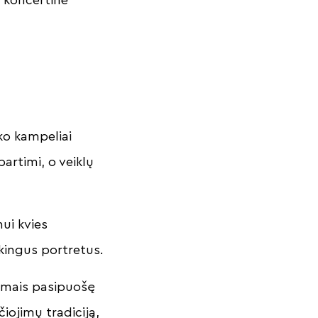
ko kampeliai
bartimi, o veiklų
mui kvies
ikingus portretus.
umais pasipuošę
iojimų tradiciją,