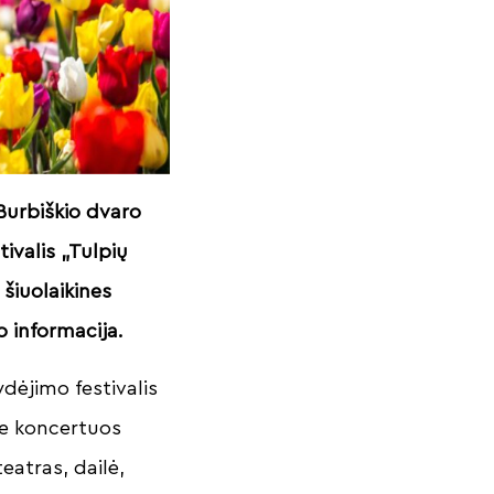
Burbiškio dvaro
tivalis „Tulpių
 šiuolaikines
o informacija.
ydėjimo festivalis
je koncertuos
teatras, dailė,