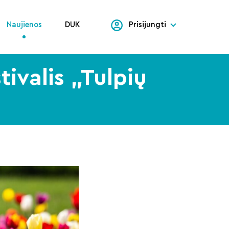
Naujienos
DUK
Prisijungti
tivalis „Tulpių