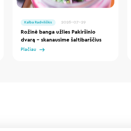
" loading="lazy"/>
2026-07-29
Kalba Radviliškis
Rožinė banga užlies Pakiršinio
dvarą – skanausime šaltibarščius
Plačiau