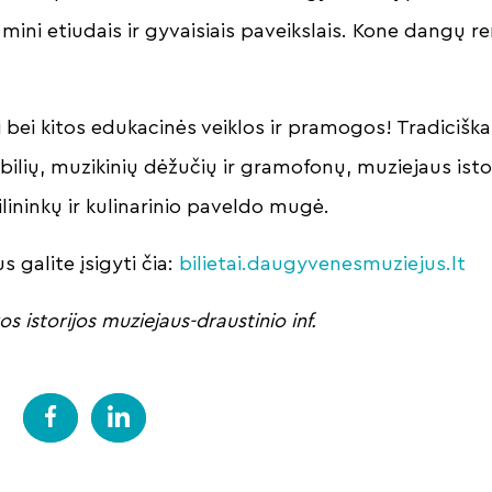
 mini etiudais ir gyvaisiais paveikslais. Kone dangų 
 bei kitos edukacinės veiklos ir pramogos! Tradiciška
lių, muzikinių dėžučių ir gramofonų, muziejaus istori
lininkų ir kulinarinio paveldo mugė.
us galite įsigyti čia:
bilietai.daugyvenesmuziejus.lt
 istorijos muziejaus-draustinio inf.