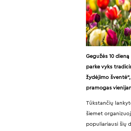
Gegužės 10 dieną 
parke vyks tradici
žydėjimo šventė“, 
pramogas vienijan
Tūkstančių lankyto
šiemet organizuoj
populiariausi šių d