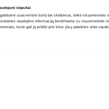
audojami slapukai
alėtume suasmeninti turinį bei skelbimus, teikti visuomeninės m
o, svetainės naudojimo informaciją bendriname su visuomeninės m
tneriais, kurie gali ją pridėti prie kitos jūsų pateiktos arba naud
Atsisiųskite aplikaciją: