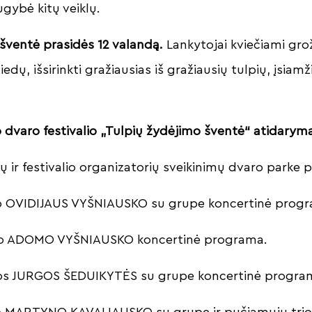
ugybė kitų veiklų.
šventė prasidės 12 valandą.
Lankytojai kviečiami grož
 žiedų, išsirinkti gražiausias iš gražiausių tulpių, įsiam
o dvaro festivalio „Tulpių žydėjimo šventė“ atidaryma
 ir festivalio organizatorių sveikinimų dvaro parke p
jo OVIDIJAUS VYŠNIAUSKO su grupe koncertinė prog
ėjo ADOMO VYŠNIAUSKO koncertinė programa.
jos JURGOS ŠEDUIKYTĖS su grupe koncertinė progra
jo MARTYNO KAVALIAUSKO su grupe ir pučiamųjų trio