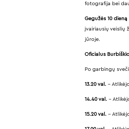
fotografija bei da
Gegužės 10 dieną 
įvairiausių veislių
jūroje.
Oficialus Burbiški
Po garbingų svečių
13.20 val.
– Atlikė
14.40 val.
– Atlik
15.20 val.
– Atlikė
17.00 val.
– Atlikė