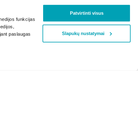
Patvirtinti visus
edijos funkcijas
edijos,
Slapukų nustatymai
ojant paslaugas