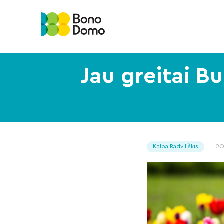
Jau greitai Bu
2
Kalba Radviliškis