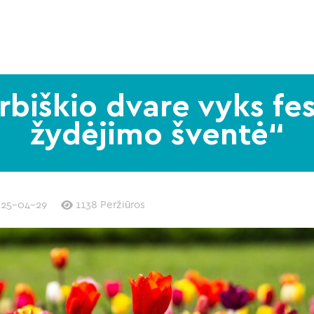
rbiškio dvare vyks fes
žydėjimo šventė“
025-04-29
1138 Peržiūros