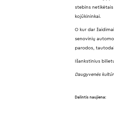
stebins netikėtais
kojūkininkai.
O kur dar žaidimai
senovinių automobi
parodos, tautodai
Išankstinius biliet
Daugyvenės kultūros
Dalintis naujiena: