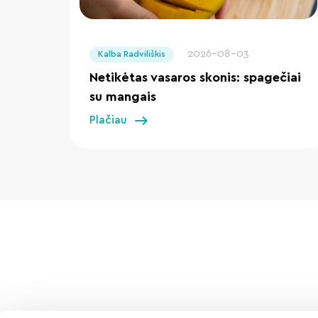
" loading="lazy"/>
2026-08-03
Kalba Radviliškis
Netikėtas vasaros skonis: spagečiai
su mangais
Plačiau