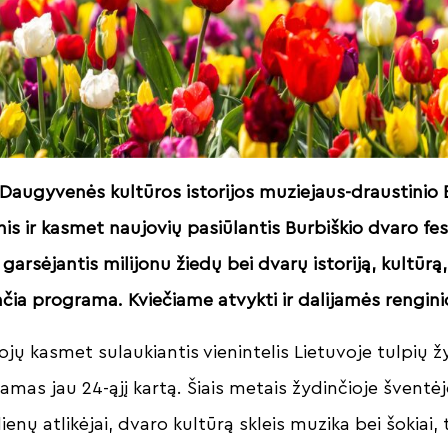
Daugyvenės kultūros istorijos muziejaus-draustinio 
nis ir kasmet naujovių pasiūlantis Burbiškio dvaro fes
garsėjantis milijonu žiedų bei dvarų istoriją, kultūrą,
čia programa. Kviečiame atvykti ir dalijamės rengini
jų kasmet sulaukiantis vienintelis Lietuvoje tulpių ž
amas jau 24-ąjį kartą. Šiais metais žydinčioje šventė
ienų atlikėjai, dvaro kultūrą skleis muzika bei šokiai, 