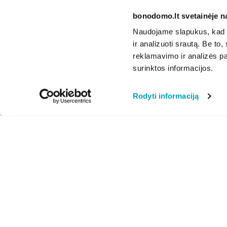
bonodomo.lt svetainėje n
Naudojame slapukus, kad g
ir analizuoti srautą. Be t
reklamavimo ir analizės par
surinktos informacijos.
Rodyti informaciją
Apie mus
Privatumo politika
Naujienos
Svetainės naudojimo
taisyklės
Video instrukcijos