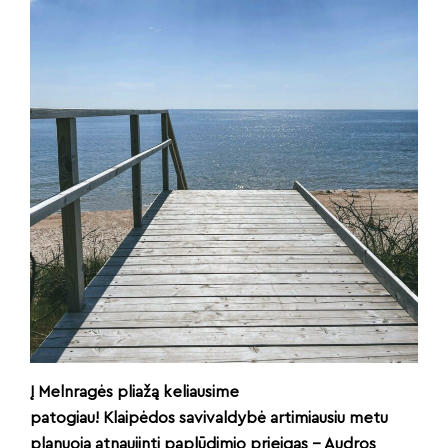
Į Melnragės pliažą keliausime
patogiau
! Klaipėdos savivaldybė
artimiausiu metu
planuoja atnaujinti paplūdimio prieigas – Audros