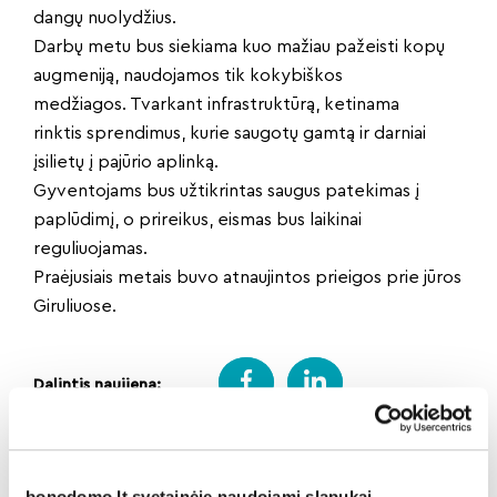
dangų nuolydžius.
Darbų metu bus siekiama kuo mažiau pažeisti kopų
augmeniją, naudojamos tik kokybiškos
medžiagos. Tvarkant infrastruktūrą, ketinama
rinktis sprendimus, kurie saugotų gamtą ir darniai
įsilietų į pajūrio aplinką.
Gyventojams bus užtikrintas saugus patekimas į
paplūdimį, o prireikus, eismas bus laikinai
reguliuojamas.
Praėjusiais metais buvo atnaujintos prieigos prie jūros
Giruliuose.
Dalintis naujiena:
Atgal
bonodomo.lt svetainėje naudojami slapukai