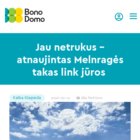
Tog
Jau netrukus –
atnaujintas Melnragės
takas link jūros
Kalba Klaipėda
2026-03-12
889 Peržiūros