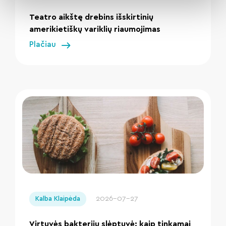
Teatro aikštę drebins išskirtinių
amerikietiškų variklių riaumojimas
Plačiau
" loading="lazy"/>
2026-07-27
Kalba Klaipėda
Virtuvės bakterijų slėptuvė: kaip tinkamai