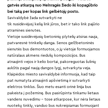
gatvės atkarpą nuo Melnragės žiedo iki kopagūbrio
bei taką per kopas link gelbėtojų posto.
Savivaldybė žada sutvarkyti ne
tik nusidėvėjusį kelią link jūros, bet ir tako link pajūrio
atramines sienutes.
Vietoje susidėvėjusių betoninių plytelių atsiras nauja,
patvaresnė trinkelių danga. Senos gelžbetoninės
sienutės bus demontuotos, o jų vietoje formuojamos
natūralaus akmens riedulių kompozicijos. Bus
atnaujinti vejos ir kelio bortai, pakoreguotas šulinių
aukštis pagal naują dangos lygį, sutvarkyta veja.
Klaipėdos miesto savivaldybė informuoja, kad taip
pat numatyta atnaujinti apšvietimą ir sutvarkyti
elektros tinklus. Šiuo metu esanti orinė linija bus
pakeista į požeminę. Bus pasirūpinta tinkamu lietaus
vandens nuvedimu – tose atkarpose, kur nėra lietaus
nuotekų tinklų, vanduo bus nukreipiamas formuojant