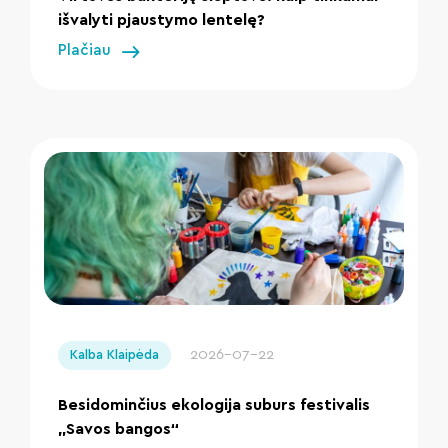
išvalyti pjaustymo lentelę?
Plačiau
" loading="lazy"/>
2026-07-22
Kalba Klaipėda
Besidominčius ekologija suburs festivalis
„Savos bangos“