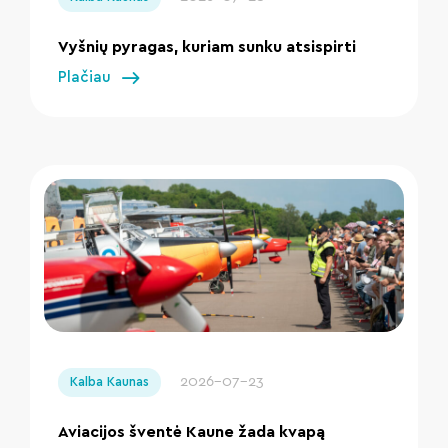
Vyšnių pyragas, kuriam sunku atsispirti
Plačiau
" loading="lazy"/>
2026-07-23
Kalba Kaunas
Aviacijos šventė Kaune žada kvapą