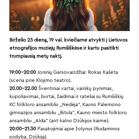
Birželio 23 dieną, 19 val. kviečiame atvykti į Lietuvos
etnografijos muziejų Rumšiškėse ir kartu pasitikti
trumpiausią metų naktį.
19:00–20:00
Joninių Garsovaizdžiai: Rokas Kašėta
(scena prie Klojimo teatro).
20.00–22.00
Šventiniai vartai, vainikų pynimas,
kupoliavimas, burtai, žaidimai ir rateliai su Rumšiškių
KC folkloro ansambliu „Nedėja“, Kauno Palemono
gimnazijos ansambliu „Bitula“, Kauno miesto folkloro
ansambliu „Alda“ (ant kalno Dzūkijos kaime).
20:00–21:30
Pasakojimai apie žolynus (Rudaminos
sodyba, Dzūkija).