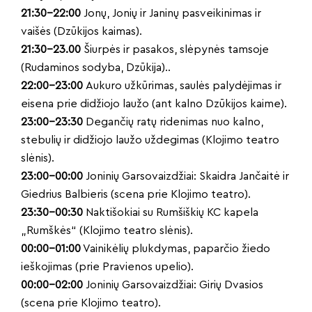
21:30–22:00
Jonų, Jonių ir Janinų pasveikinimas ir
vaišės (Dzūkijos kaimas).
21:30–23.00
Šiurpės ir pasakos, slėpynės tamsoje
(Rudaminos sodyba, Dzūkija)..
22:00–23:00
Aukuro užkūrimas, saulės palydėjimas ir
eisena prie didžiojo laužo (ant kalno Dzūkijos kaime).
23:00–23:30
Degančių ratų ridenimas nuo kalno,
stebulių ir didžiojo laužo uždegimas (Klojimo teatro
slėnis).
23:00–00:00
Joninių Garsovaizdžiai: Skaidra Jančaitė ir
Giedrius Balbieris (scena prie Klojimo teatro).
23:30–00:30
Naktišokiai su Rumšiškių KC kapela
„Rumškės“ (Klojimo teatro slėnis).
00:00–01:00
Vainikėlių plukdymas, paparčio žiedo
ieškojimas (prie Pravienos upelio).
00:00–02:00
Joninių Garsovaizdžiai: Girių Dvasios
(scena prie Klojimo teatro).