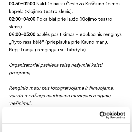
00.30–02:00
Naktišokiai su Česlovo Kriščiūno šeimos
kapela (Klojimo teatro slėnis).
02:00–04:00
Pokalbiai prie laužo (Klojimo teatro
slėnis).
04:00–05:00
Saulės pasitikimas – edukacinis renginys
„Ryto rasa kėlė“ (prieplauka prie Kauno marių.
Registracija į renginį jau sustabdyta).
Organizatoriai pasilieka teisę nežymiai keisti
programą.
Renginio metu bus fotografuojama ir filmuojama,
vaizdo medžiaga naudojama muziejaus renginių
viešinimui.
Dalintis naujiena: