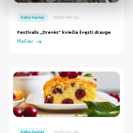
" loading="lazy"/>
2026-08-04
Kalba Kaunas
Festivalis „Drevės“ kviečia švęsti drauge
Plačiau
" loading="lazy"/>
2026-07-28
Kalba Kaunas