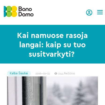
Tog
Kai namuose rasoja
langai: kaip su tuo
susitvarkyti?
Kalba Šiauliai
2026-02-13
1144 Peržiūros