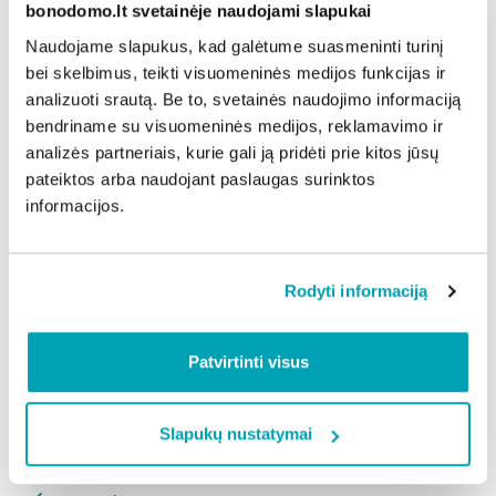
bonodomo.lt svetainėje naudojami slapukai
paketo viduje. Tai rodo, kad paketas praradęs
sandarumą ir jį reikia keisti. Kitas signalas – rasojimas
Naudojame slapukus, kad galėtume suasmeninti turinį
tik vienoje lango vietoje ar kampuose, kur gali būti
bei skelbimus, teikti visuomeninės medijos funkcijas ir
analizuoti srautą. Be to, svetainės naudojimo informaciją
prastesnė šiluminė izoliacija.
bendriname su visuomeninės medijos, reklamavimo ir
Langų rasojimas žiemą dažniausiai reiškia paprastą
analizės partneriais, kurie gali ją pridėti prie kitos jūsų
dalyką: namuose drėgmės daugiau nei
pateiktos arba naudojant paslaugas surinktos
reikia. Pradėkite nuo vėdinimo įpročių, garų šaltinių
informacijos.
suvaldymo ir oro cirkuliacijos prie lango.
Jei situacija nesikeičia, tuomet jau verta žiūrėti į
technines priežastis. Sprendimas beveik visada yra
Rodyti informaciją
pasiekiamas, o rezultatas – ne tik sausesni langai, bet
ir sveikesnė, malonesnė namų atmosfera.
Patvirtinti visus
Dalintis naujiena:
Slapukų nustatymai