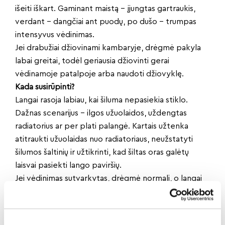
išeiti iškart. Gaminant maistą – įjungtas gartraukis,
verdant – dangčiai ant puodų, po dušo – trumpas
intensyvus vėdinimas.
Jei drabužiai džiovinami kambaryje, drėgmė pakyla
labai greitai, todėl geriausia džiovinti gerai
vėdinamoje patalpoje arba naudoti džiovyklę.
Kada susirūpinti?
Langai rasoja labiau, kai šiluma nepasiekia stiklo.
Dažnas scenarijus – ilgos užuolaidos, uždengtas
radiatorius ar per plati palangė. Kartais užtenka
atitraukti užuolaidas nuo radiatoriaus, neužstatyti
šilumos šaltinių ir užtikrinti, kad šiltas oras galėtų
laisvai pasiekti lango paviršių.
Jei vėdinimas sutvarkytas, drėgmė normali, o langai
vis tiek stipriai rasoja, gali būti, kad stiklo paketas
prastesnis nei turėtų būti, yra montavimo brokų.
Aiškus signalas – kondensatas tarp stiklų, stiklo