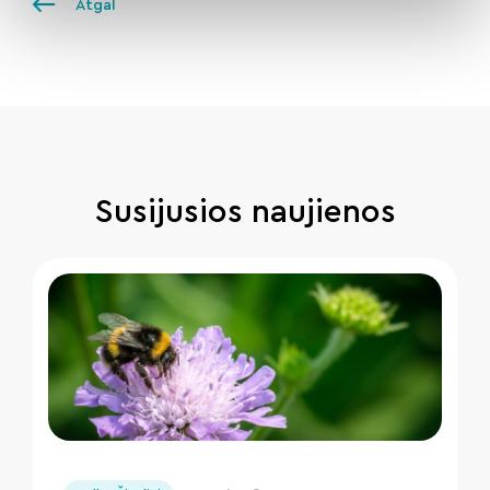
Atgal
Susijusios naujienos
" loading="lazy"/>