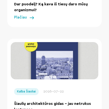
Dar puodelį? Ką kava iš tiesų daro mūsų
organizmui?
Plačiau
" loading="lazy"/>
2026-07-22
Kalba Šiauliai
Šiaulių architektūros gidas – jau netrukus