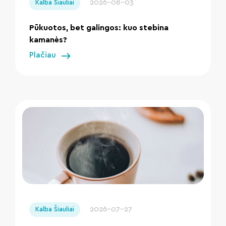
2026-08-03
Kalba Šiauliai
Pūkuotos, bet galingos: kuo stebina
kamanės?
Plačiau
" loading="lazy"/>
2026-07-27
Kalba Šiauliai