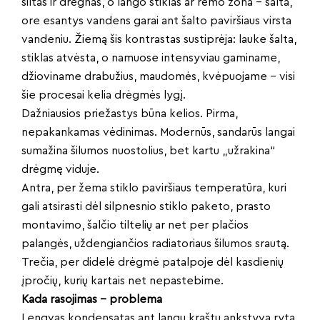
šiltas ir drėgnas, o lango stiklas ar rėmo zona – šalta,
ore esantys vandens garai ant šalto paviršiaus virsta
vandeniu. Žiemą šis kontrastas sustiprėja: lauke šalta,
stiklas atvėsta, o namuose intensyviau gaminame,
džioviname drabužius, maudomės, kvėpuojame – visi
šie procesai kelia drėgmės lygį.
Dažniausios priežastys būna kelios. Pirma,
nepakankamas vėdinimas. Modernūs, sandarūs langai
sumažina šilumos nuostolius, bet kartu „užrakina“
drėgmę viduje.
Antra, per žema stiklo paviršiaus temperatūra, kuri
gali atsirasti dėl silpnesnio stiklo paketo, prasto
montavimo, šalčio tiltelių ar net per plačios
palangės, uždengiančios radiatoriaus šilumos srautą.
Trečia, per didelė drėgmė patalpoje dėl kasdienių
įpročių, kurių kartais net nepastebime.
Kada rasojimas – problema
Lengvas kondensatas ant langų kraštų ankstyvą rytą