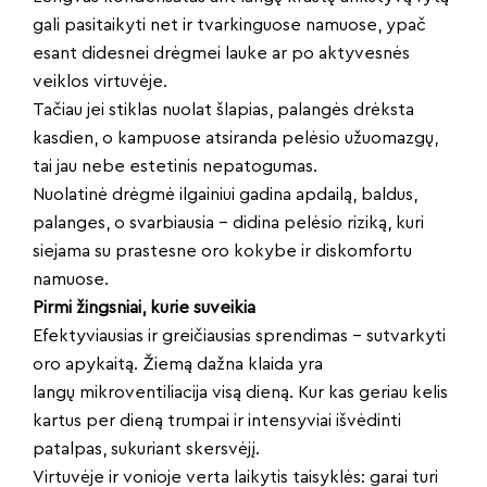
gali pasitaikyti net ir tvarkinguose namuose, ypač
esant didesnei drėgmei lauke ar po aktyvesnės
veiklos virtuvėje.
Tačiau jei stiklas nuolat šlapias, palangės drėksta
kasdien, o kampuose atsiranda pelėsio užuomazgų,
tai jau nebe estetinis nepatogumas.
Nuolatinė drėgmė ilgainiui gadina apdailą, baldus,
palanges, o svarbiausia – didina pelėsio riziką, kuri
siejama su prastesne oro kokybe ir diskomfortu
namuose.
Pirmi žingsniai, kurie suveikia
Efektyviausias ir greičiausias sprendimas – sutvarkyti
oro apykaitą. Žiemą dažna klaida yra
langų mikroventiliacija visą dieną. Kur kas geriau kelis
kartus per dieną trumpai ir intensyviai išvėdinti
patalpas, sukuriant skersvėjį.
Virtuvėje ir vonioje verta laikytis taisyklės: garai turi