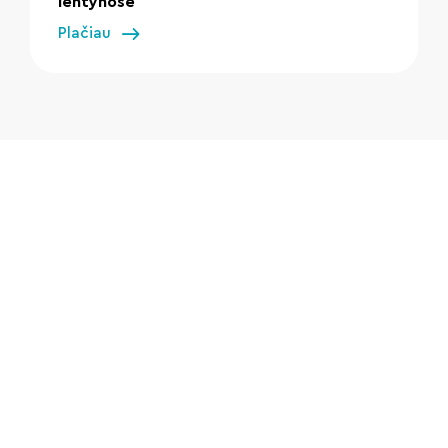
lentynose
Plačiau