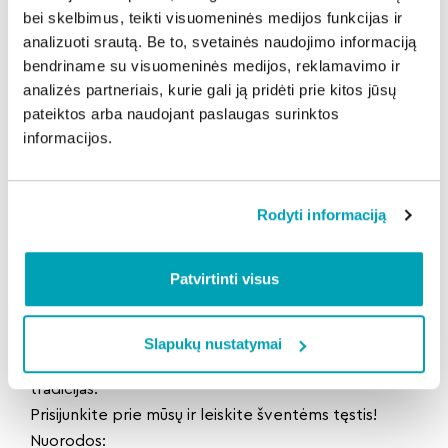
bei skelbimus, teikti visuomeninės medijos funkcijas ir
čia:
https://tickets.paysera.com/lt/event/kaledinis
analizuoti srautą. Be to, svetainės naudojimo informaciją
-zygis-03b2?
bendriname su visuomeninės medijos, reklamavimo ir
fbclid=IwZXh0bgNhZW0CMTAAAR2ibz3Y9xwB2DZ
analizės partneriais, kurie gali ją pridėti prie kitos jūsų
8QwjdSSKNtEgrSkSpsGOQiqA1TCMsXB-
pateiktos arba naudojant paslaugas surinktos
Ey3MYmwgTppc_aem_E_wYmdslKbU7LXyg4tDlsw
informacijos.
arba apsilankę puslapyje
www.priegardeliu.lt
Registracija vyks specialiai pažymėtoje renginio
vietoje.
Rodyti informaciją
Kodėl verta dalyvauti?
„Kalėdinis žygis 2024“ – tai puiki proga ne tik
Patvirtinti visus
pabėgti nuo šventinio šurmulio, bet ir aktyviai
praleisti laiką su šeima ir draugais. Pasirinkę žygį
gamtoje, galėsite pasimėgauti grynu oru, pasidžiaugti
Slapukų nustatymai
žiemos miško grožiu ir, galbūt, sukurti naujas Kalėdų
tradicijas.
Prisijunkite prie mūsų ir leiskite šventėms tęstis!
Nuorodos: