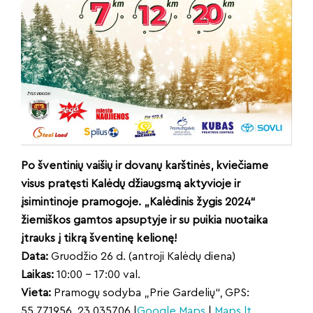
Po šventinių vaišių ir dovanų karštinės, kviečiame
visus pratęsti Kalėdų džiaugsmą aktyvioje ir
įsimintinoje pramogoje. „Kalėdinis žygis 2024“
žiemiškos gamtos apsuptyje ir su puikia nuotaika
įtrauks į tikrą šventinę kelionę!
Data:
Gruodžio 26 d. (antroji Kalėdų diena)
Laikas:
10:00 – 17:00 val.
Vieta:
Pramogų sodyba „Prie Gardelių“, GPS:
55.771956, 23.035706 |
Google Maps
|
Maps.lt