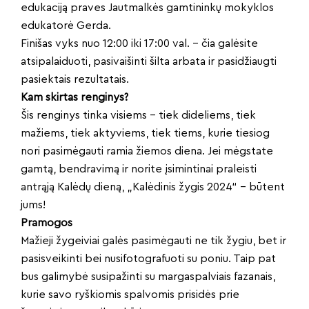
edukaciją praves Jautmalkės gamtininkų mokyklos
edukatorė Gerda.
Finišas vyks nuo 12:00 iki 17:00 val. – čia galėsite
atsipalaiduoti, pasivaišinti šilta arbata ir pasidžiaugti
pasiektais rezultatais.
Kam skirtas renginys?
Šis renginys tinka visiems – tiek dideliems, tiek
mažiems, tiek aktyviems, tiek tiems, kurie tiesiog
nori pasimėgauti ramia žiemos diena. Jei mėgstate
gamtą, bendravimą ir norite įsimintinai praleisti
antrąją Kalėdų dieną, „Kalėdinis žygis 2024“ – būtent
jums!
Pramogos
Mažieji žygeiviai galės pasimėgauti ne tik žygiu, bet ir
pasisveikinti bei nusifotografuoti su poniu. Taip pat
bus galimybė susipažinti su margaspalviais fazanais,
kurie savo ryškiomis spalvomis prisidės prie