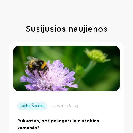
Susijusios naujienos
" loading="lazy"/>
2026-08-03
Kalba Šiauliai
Pūkuotos, bet galingos: kuo stebina
kamanės?