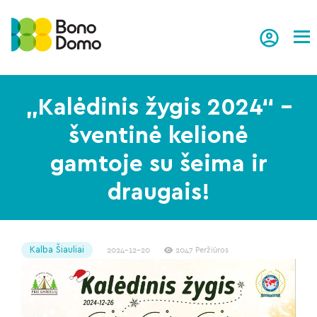
Tog
„Kalėdinis žygis 2024“ –
šventinė kelionė
gamtoje su šeima ir
draugais!
Kalba Šiauliai
2024-12-20
2047 Peržiūros