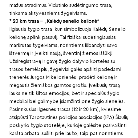
mažus atradimus. Vidutinio sudėtingumo trasa,
tinkama aktyvesniems žygeiviams.
* 20 km trasa – „Kalėdų senelio kelionė“
Ilgiausia žygio trasa, kuri simbolizuoja Kalėdų Senelio
kelionę aplink pasaulį. Tai fiziškai sudėtingiausias
maršrutas žygeiviams, norintiems išbandyti savo
ištvermę ir įveikti naują, šventinį žiemos iššūkį!
Užsiregistravę ir gavę žygio dalyvio korteles su
trasos žemėlapiu, žygeiviai galės apšilti padedami
trenerės Jurgos Mikelionienės, pradėti kelionę ir
mėgautis žiemiškos gamtos grožiu. Įveikusių trasą
lauks ne tik šiltos emocijos, bet ir specialūs žygio
medaliai bei galimybė įsiamžinti prie žygio sienelės.
Pasirinkusius ilgesnes trasas (12 ir 20 km), kviesime
atsipūsti Tarptautinės policijos asociacijos (IPA) Šiaulių
poskyrio žygio stotelėje, kurioje galėsite pasivaišinti
karšta arbata, sušilti prie laužo, taip pat norintiems