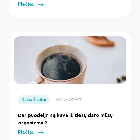
Plačiau
" loading="lazy"/>
2026-07-27
Kalba Šiauliai
Dar puodelį? Ką kava iš tiesų daro mūsų
organizmui?
Plačiau