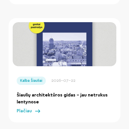
" loading="lazy"/>
2026-07-22
Kalba Šiauliai
Šiaulių architektūros gidas – jau netrukus
lentynose
Plačiau