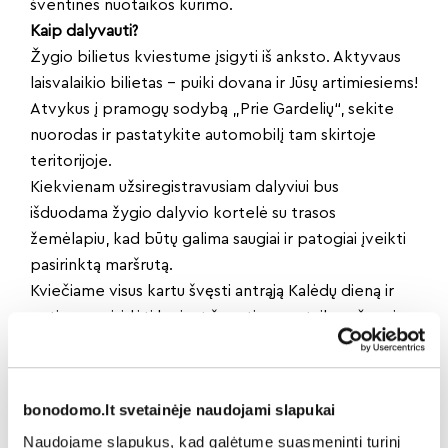
šventinės nuotaikos kūrimo.
Kaip dalyvauti?
Žygio bilietus kviestume įsigyti iš anksto. Aktyvaus
laisvalaikio bilietas – puiki dovana ir Jūsų artimiesiems!
Atvykus į pramogų sodybą „Prie Gardelių“, sekite
nuorodas ir pastatykite automobilį tam skirtoje
teritorijoje.
Kiekvienam užsiregistravusiam dalyviui bus
išduodama žygio dalyvio kortelė su trasos
žemėlapiu, kad būtų galima saugiai ir patogiai įveikti
pasirinktą maršrutą.
Kviečiame visus kartu švęsti antrąją Kalėdų dieną ir
patiems prisidėti kuriant šventinę nuotaiką – žygyje
dalyvaukime pasipuošę šventiniais simboliais!
Kalėdinės kepuraitės, mirgančios girliandos ir kiti
puošnūs atributai suteiks žygiui dar daugiau magijos.
bonodomo.lt svetainėje naudojami slapukai
Registracija ir bilietai
Naudojame slapukus, kad galėtume suasmeninti turinį
Bilietus rekomenduojame įsigyti iš anksto