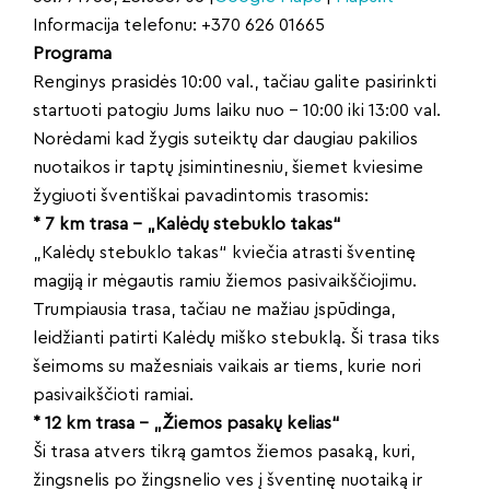
Informacija telefonu: +370 626 01665
Programa
Renginys prasidės 10:00 val., tačiau galite pasirinkti
startuoti patogiu Jums laiku nuo – 10:00 iki 13:00 val.
Norėdami kad žygis suteiktų dar daugiau pakilios
nuotaikos ir taptų įsimintinesniu, šiemet kviesime
žygiuoti šventiškai pavadintomis trasomis:
* 7 km trasa – „Kalėdų stebuklo takas“
„Kalėdų stebuklo takas“ kviečia atrasti šventinę
magiją ir mėgautis ramiu žiemos pasivaikščiojimu.
Trumpiausia trasa, tačiau ne mažiau įspūdinga,
leidžianti patirti Kalėdų miško stebuklą. Ši trasa tiks
šeimoms su mažesniais vaikais ar tiems, kurie nori
pasivaikščioti ramiai.
* 12 km trasa – „Žiemos pasakų kelias“
Ši trasa atvers tikrą gamtos žiemos pasaką, kuri,
žingsnelis po žingsnelio ves į šventinę nuotaiką ir