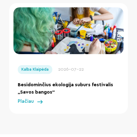
" loading="lazy"/>
2026-07-22
Kalba Klaipėda
Besidominčius ekologija suburs festivalis
„Savos bangos“
Plačiau