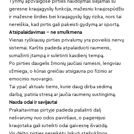
Tyrimų apžvalgose pirties naudojimas siejamas su
geresne kraujagyslių funkcija, mažesniu kraujospūdžiu
ir mažesne širdies bei kraujagyslių ligų rizika, nors tai
nereiškia, kad pirtis gali pakeisti gydymą ar sportą.
Atsipalaidavimas – ne smulkmena
Vienas ryškiausių pirties privalumų yra poveikis nervų
sistemai. Karštis padeda atpalaiduoti raumenis,
sumažinti įtampą ir sulėtinti kasdienį tempą.
Po pirties daugelis žmonių jaučiasi ramesni, lengviau
užmiega, o kūnas greičiau atsigauna po fizinio ar
emocinio nuovargio.
Tai ypač aktualu tiems, kurie daug dirba sėdimą
darbą, patiria stresą ar jaučia raumenų sustingimą.
Nauda odai ir savijautai
Prakaitavimas pirtyje padeda pašalinti dalį
nešvarumų nuo odos paviršiaus, o pagerėjusi
kraujotaka gali suteikti odai gaivesnę išvaizdą.
Vis dėlto pirties nereikėtų laikyti stebuklinga