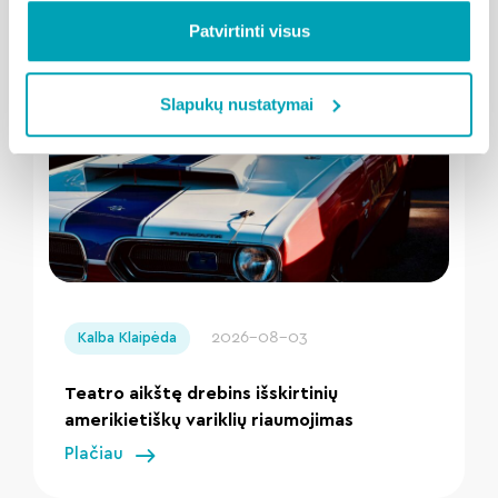
Patvirtinti visus
Susijusios naujienos
Slapukų nustatymai
" loading="lazy"/>
2026-08-03
Kalba Klaipėda
Teatro aikštę drebins išskirtinių
amerikietiškų variklių riaumojimas
Plačiau