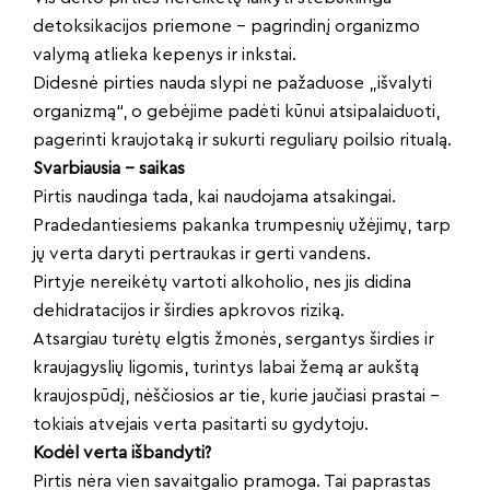
detoksikacijos priemone – pagrindinį organizmo
valymą atlieka kepenys ir inkstai.
Didesnė pirties nauda slypi ne pažaduose „išvalyti
organizmą“, o gebėjime padėti kūnui atsipalaiduoti,
pagerinti kraujotaką ir sukurti reguliarų poilsio ritualą.
Svarbiausia – saikas
Pirtis naudinga tada, kai naudojama atsakingai.
Pradedantiesiems pakanka trumpesnių užėjimų, tarp
jų verta daryti pertraukas ir gerti vandens.
Pirtyje nereikėtų vartoti alkoholio, nes jis didina
dehidratacijos ir širdies apkrovos riziką.
Atsargiau turėtų elgtis žmonės, sergantys širdies ir
kraujagyslių ligomis, turintys labai žemą ar aukštą
kraujospūdį, nėščiosios ar tie, kurie jaučiasi prastai –
tokiais atvejais verta pasitarti su gydytoju.
Kodėl verta išbandyti?
Pirtis nėra vien savaitgalio pramoga. Tai paprastas