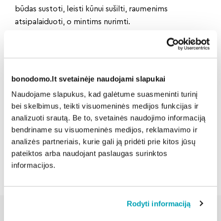
būdas sustoti, leisti kūnui sušilti, raumenims
atsipalaiduoti, o mintims nurimti.
Reguliariai ir saikingai naudojama pirtis gali tapti
naudingu sveikos gyvensenos papildymu – ne vietoj
judėjimo, miego ar subalansuotos mitybos, bet šalia
jų.
bonodomo.lt svetainėje naudojami slapukai
Naudojame slapukus, kad galėtume suasmeninti turinį
bei skelbimus, teikti visuomeninės medijos funkcijas ir
Dalintis naujiena:
analizuoti srautą. Be to, svetainės naudojimo informaciją
bendriname su visuomeninės medijos, reklamavimo ir
analizės partneriais, kurie gali ją pridėti prie kitos jūsų
Atgal
pateiktos arba naudojant paslaugas surinktos
informacijos.
Rodyti informaciją