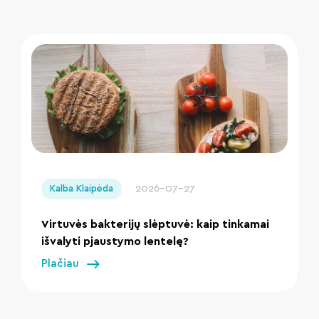
" loading="lazy"/>
2026-07-27
Kalba Klaipėda
Virtuvės bakterijų slėptuvė: kaip tinkamai
išvalyti pjaustymo lentelę?
Plačiau