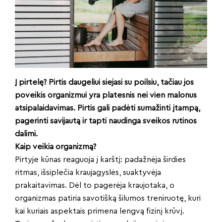
Į pirtelę? Pirtis daugeliui siejasi su poilsiu, tačiau jos
poveikis organizmui yra platesnis nei vien malonus
atsipalaidavimas. Pirtis gali padėti sumažinti įtampą,
pagerinti savijautą ir tapti naudinga sveikos rutinos
dalimi.
Kaip veikia organizmą?
Pirtyje kūnas reaguoja į karštį: padažnėja širdies
ritmas, išsiplečia kraujagyslės, suaktyvėja
prakaitavimas. Dėl to pagerėja kraujotaka, o
organizmas patiria savotišką šilumos treniruotę, kuri
kai kuriais aspektais primena lengvą fizinį krūvį.