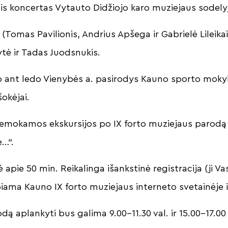
nis koncertas Vytauto Didžiojo karo muziejaus sodely
 (Tomas Pavilionis, Andrius Apšega ir Gabrielė Lileika
ytė ir Tadas Juodsnukis.
o ant ledo Vienybės a. pasirodys Kauno sporto moky
šokėjai.
emokamos ekskursijos po IX forto muziejaus parodą
e…“.
apie 50 min. Reikalinga išankstinė registracija (ji Vas
iama Kauno IX forto muziejaus interneto svetainėje i
dą aplankyti bus galima 9.00–11.30 val. ir 15.00–17.00