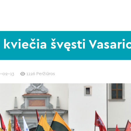
kviečia švęsti Vasari
-02-13
1126 Peržiūros