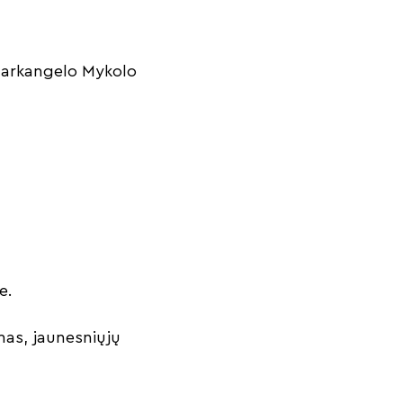
v. arkangelo Mykolo
je.
mas, jaunesniųjų