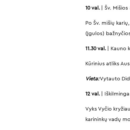
10 val.
| Šv. Mišios
Po Šv. mišių karių
(Įgulos) bažnyčio
11.30 val.
| Kauno k
Kūrinius atliks Au
Vieta:
Vytauto Didž
12 val.
| Iškilming
Vyks Vyčio kryžia
karininkų vadų m