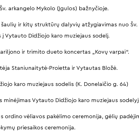
 Šv. arkangelo Mykolo (Įgulos) bažnyčioje.
, šaulių ir kitų struktūrų dalyvių atžygiavimas nuo Š
s į Vytauto Didžiojo karo muziejaus sodelį.
ariljono ir trimito dueto koncertas „Kovų varpai“.
stėja Staniunaitytė-Proietta ir Vytautas Bložė.
iojo karo muziejaus sodelis (K. Donelaičio g. 64)
as minėjimas Vytauto Didžiojo karo muziejaus sodely
us ordino vėliavos pakėlimo ceremonija, gėlių padėji
okymų priesaikos ceremonija.