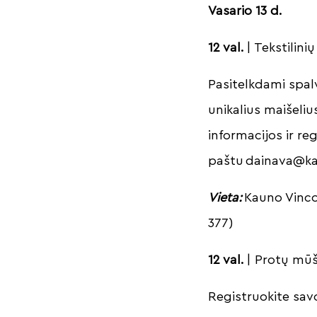
Vasario 13 d.
12 val.
| Tekstilini
Pasitelkdami spalv
unikalius maišeli
informacijos ir reg
paštu
dainava@ka
Vieta:
Kauno Vinco
377)
12 val.
| Protų mūši
Registruokite sav