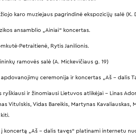
žiojo karo muziejaus pagrindinė ekspozicijų salė (K. 
ikos ansamblio „Ainiai“ koncertas.
Tomkutė-Petraitienė, Rytis Janilionis.
ininkų ramovės salė (A. Mickevičiaus g. 19)
a apdovanojimų ceremonija ir koncertas „Aš – dalis T
ryškiausi ir žinomiausi Lietuvos atlikėjai – Linas Ado
s Vitulskis, Vidas Bareikis, Martynas Kavaliauskas, 
kiti.
į koncertą „Aš – dalis tavęs“ platinami internetu nuo