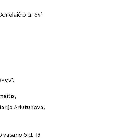
Donelaičio g. 64)
avęs“.
maitis,
Marija Ariutunova,
 vasario 5 d. 13