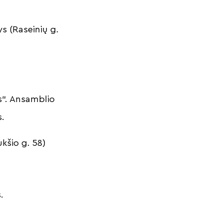
s (Raseinių g.
s“. Ansamblio
s.
ukšio g. 58)
s.