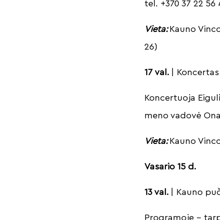
tel. +370 37 22 56
Vieta:
Kauno Vinco
26)
17 val.
| Koncertas
Koncertuoja Eigu
meno vadovė Ona 
Vieta:
Kauno Vinco 
Vasario 15 d.
13 val.
| Kauno puč
Programoje – tarp