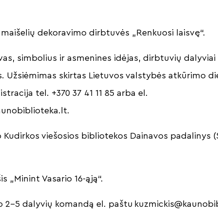
ų maišelių dekoravimo dirbtuvės „Renkuosi laisvę“.
as, simbolius ir asmenines idėjas, dirbtuvių dalyviai 
us. Užsiėmimas skirtas Lietuvos valstybės atkūrimo d
istracija tel. +370 37 41 11 85 arba el.
unobiblioteka.lt
.
 Kudirkos viešosios bibliotekos Dainavos padalinys (
s „Minint Vasario 16-ąją“.
o 2–5 dalyvių komandą el. paštu
kuzmickis@kaunobib