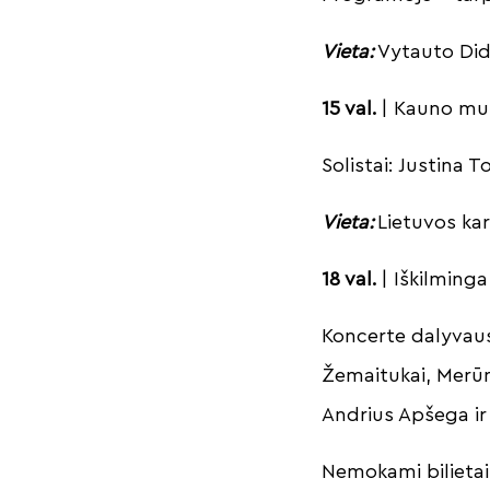
Vieta:
Vytauto Did
15 val.
| Kauno muz
Solistai: Justina 
Vieta:
Lietuvos kar
18 val.
| Iškilming
Koncerte dalyvaus 
Žemaitukai, Merūna
Andrius Apšega ir 
Nemokami bilietai 