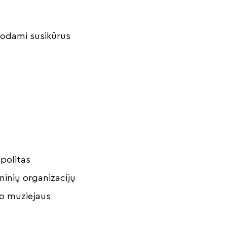
uodami susikūrus
opolitas
ninių organizacijų
ro muziejaus