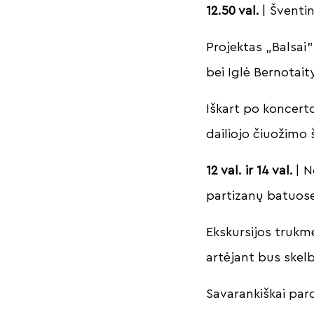
12.50 val.
| Šventi
Projektas „Balsai”
bei Iglė Bernotait
Iškart po koncert
dailiojo čiuožimo 
12 val. ir 14 val.
| N
partizanų batuos
Ekskursijos trukmė 
artėjant bus skelb
Savarankiškai paro