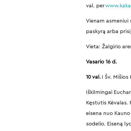
val. per
www.kakav
Vienam asmeniui s
paskyrą arba pris
Vieta: Žalgirio ar
Vasario 16 d.
10 val.
I Šv. Mišios
Iškilmingai Euchar
Kęstutis Kėvalas.
eisena nuo Kauno K
sodelio. Eiseną l