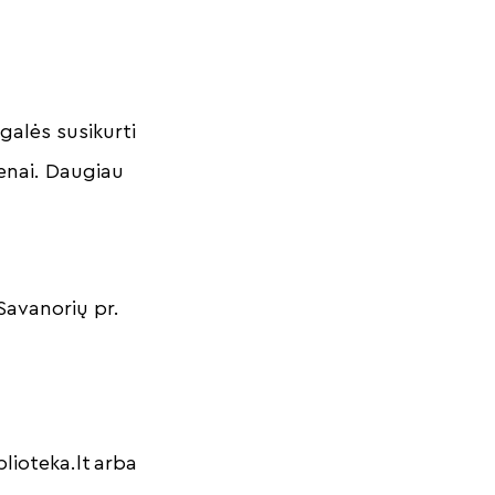
galės susikurti
ienai. Daugiau
Savanorių pr.
lioteka.lt
arba