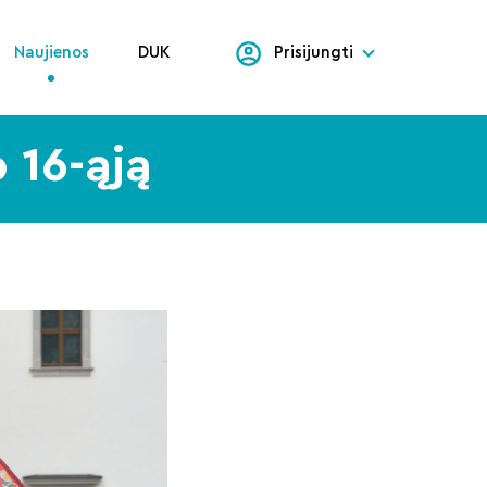
Naujienos
DUK
Prisijungti
o 16-ąją