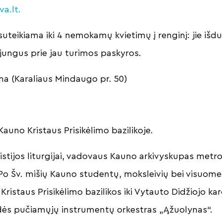
a.lt.
uteikiama iki 4 nemokamų kvietimų į renginį: jie išd
ijungus prie jau turimos paskyros.
ena (Karaliaus Mindaugo pr. 50)
 Kauno Kristaus Prisikėlimo bazilikoje.
istijos liturgijai, vadovaus Kauno arkivyskupas metr
 Po Šv. mišių Kauno studentų, moksleivių bei visuome
ristaus Prisikėlimo bazilikos iki Vytauto Didžiojo ka
ydės pučiamųjų instrumentų orkestras „Ąžuolynas“.