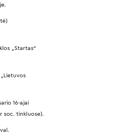
je.
itė)
klos „Startas“
 „Lietuvos
ario 16-ajai
r soc. tinkluose).
 val.