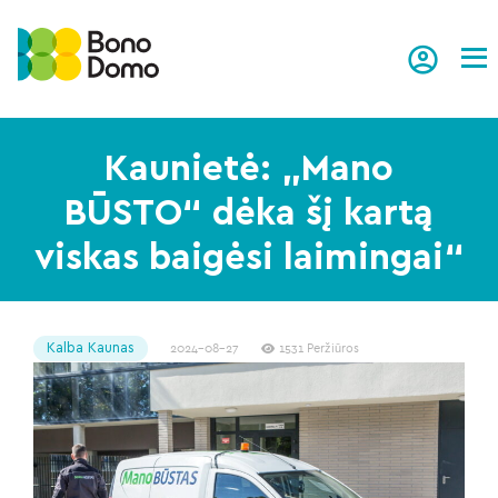
Tog
Kaunietė: „Mano
BŪSTO“ dėka šį kartą
viskas baigėsi laimingai“
Kalba Kaunas
2024-08-27
1531 Peržiūros