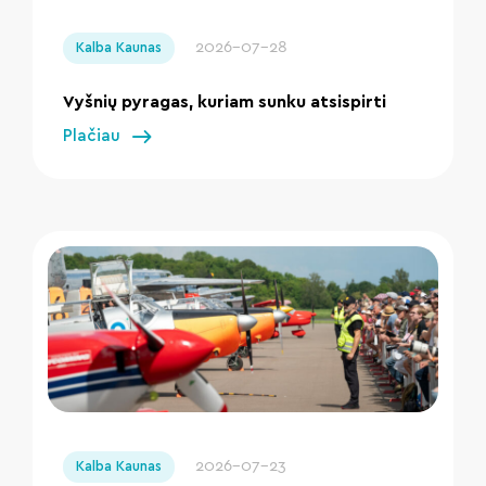
" loading="lazy"/>
2026-07-28
Kalba Kaunas
Vyšnių pyragas, kuriam sunku atsispirti
Plačiau
" loading="lazy"/>
2026-07-23
Kalba Kaunas