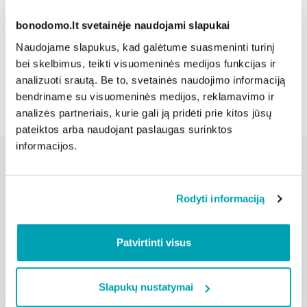
Dalintis naujiena:
bonodomo.lt svetainėje naudojami slapukai
Naudojame slapukus, kad galėtume suasmeninti turinį
bei skelbimus, teikti visuomeninės medijos funkcijas ir
Atgal
analizuoti srautą. Be to, svetainės naudojimo informaciją
bendriname su visuomeninės medijos, reklamavimo ir
analizės partneriais, kurie gali ją pridėti prie kitos jūsų
pateiktos arba naudojant paslaugas surinktos
informacijos.
Susijusios naujienos
Rodyti informaciją
Patvirtinti visus
Slapukų nustatymai