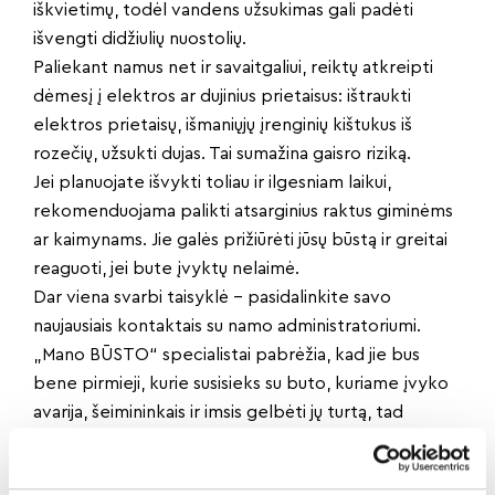
iškvietimų, todėl vandens užsukimas gali padėti
išvengti didžiulių nuostolių.
Paliekant namus net ir savaitgaliui, reiktų atkreipti
dėmesį į elektros ar dujinius prietaisus: ištraukti
elektros prietaisų, išmaniųjų įrenginių kištukus iš
rozečių, užsukti dujas. Tai sumažina gaisro riziką.
Jei planuojate išvykti toliau ir ilgesniam laikui,
rekomenduojama palikti atsarginius raktus giminėms
ar kaimynams. Jie galės prižiūrėti jūsų būstą ir greitai
reaguoti, jei bute įvyktų nelaimė.
Dar viena svarbi taisyklė – pasidalinkite savo
naujausiais kontaktais su namo administratoriumi.
„Mano BŪSTO“ specialistai pabrėžia, kad jie bus
bene pirmieji, kurie susisieks su buto, kuriame įvyko
avarija, šeimininkais ir imsis gelbėti jų turtą, tad
nurodyti kontaktus labai svarbu.