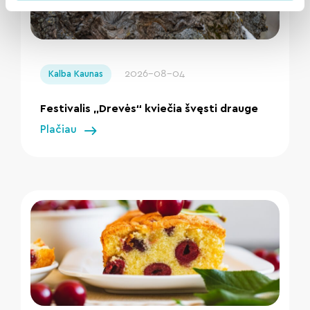
" loading="lazy"/>
2026-08-04
Kalba Kaunas
Festivalis „Drevės“ kviečia švęsti drauge
Plačiau