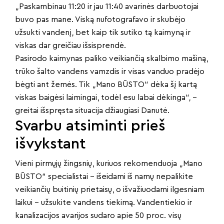
„Paskambinau 11:20 ir jau 11:40 avarinės darbuotojai
buvo pas mane. Viską nufotografavo ir skubėjo
užsukti vandenį, bet kaip tik sutiko tą kaimyną ir
viskas dar greičiau išsisprendė.
Pasirodo kaimynas paliko veikiančią skalbimo mašiną,
trūko šalto vandens vamzdis ir visas vanduo pradėjo
bėgti ant žemės. Tik „Mano BŪSTO“ dėka šį kartą
viskas baigėsi laimingai, todėl esu labai dėkinga“, –
greitai išspręsta situacija džiaugiasi Danutė.
Svarbu atsiminti prieš
išvykstant
Vieni pirmųjų žingsnių, kuriuos rekomenduoja „Mano
BŪSTO“ specialistai – išeidami iš namų nepalikite
veikiančių buitinių prietaisų, o išvažiuodami ilgesniam
laikui – užsukite vandens tiekimą. Vandentiekio ir
kanalizacijos avarijos sudaro apie 50 proc. visų