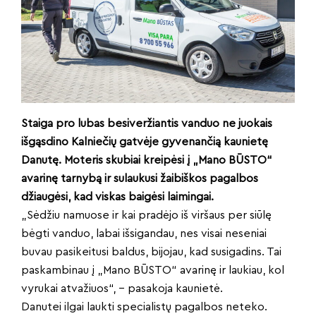
Staiga pro lubas besiveržiantis vanduo ne juokais
išgąsdino Kalniečių gatvėje gyvenančią kaunietę
Danutę. Moteris skubiai kreipėsi į „Mano BŪSTO“
avarinę tarnybą ir sulaukusi žaibiškos pagalbos
džiaugėsi, kad viskas baigėsi laimingai.
„Sėdžiu namuose ir kai pradėjo iš viršaus per siūlę
bėgti vanduo, labai išsigandau, nes visai neseniai
buvau pasikeitusi baldus, bijojau, kad susigadins. Tai
paskambinau į „Mano BŪSTO“ avarinę ir laukiau, kol
vyrukai atvažiuos“, – pasakoja kaunietė.
Danutei ilgai laukti specialistų pagalbos neteko.