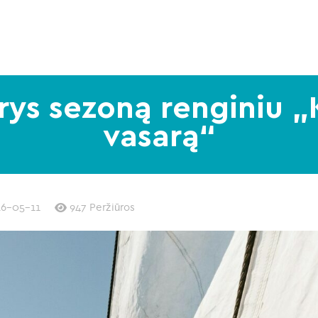
rys sezoną renginiu „
vasarą“
6-05-11
947 Peržiūros