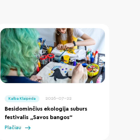
" loading="lazy"/>
2026-07-22
Kalba Klaipėda
Besidominčius ekologija suburs
festivalis „Savos bangos“
Plačiau