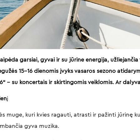
laipėda garsiai, gyvai ir su jūrine energija, užliejančia
Gegužės 15–16 dienomis įvyks vasaros sezono atidary
6“ – su koncertais ir skirtingomis veiklomis. Ar dalyv
ien
į
s muge, kuri kvies ragauti, atrasti ir pažinti jūrinę k
kambančia gyva muzika.