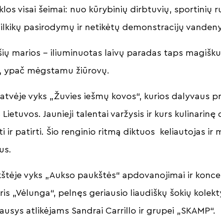
klos visai šeimai: nuo kūrybinių dirbtuvių, sportinių r
ilkikų pasirodymų ir netikėtų demonstracijų vanden
šių marios – iliuminuotas laivų paradas taps magišku
iu, ypač mėgstamu žiūrovų.
tvėje vyks „Žuvies iešmų kovos“, kurios dalyvaus p
Lietuvos. Jaunieji talentai varžysis ir kurs kulinarin
i ir patirti. Šio renginio ritmą diktuos keliautojas ir
us.
kštėje vyks „Aukso paukštės“ apdovanojimai ir konce
s „Vėlunga“, pelnęs geriausio liaudiškų šokių kolek
ausys atlikėjams Sandrai Carrillo ir grupei „SKAMP“.