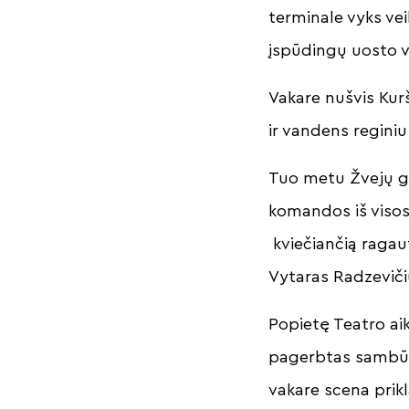
terminale vyks vei
įspūdingų uosto v
Vakare nušvis Kur
ir vandens regin
Tuo metu Žvejų ga
komandos iš visos 
kviečiančią ragaut
Vytaras Radzeviči
Popietę Teatro ai
pagerbtas sambūri
vakare scena prikl