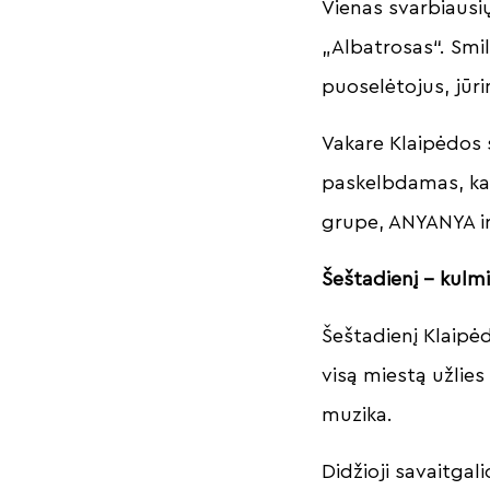
Vienas svarbiausi
„Albatrosas“. Smi
puoselėtojus, jūrin
Vakare Klaipėdos 
paskelbdamas, kad
grupe, ANYANYA i
Šeštadienį – kulmi
Šeštadienį Klaipėd
visą miestą užlie
muzika.
Didžioji savaitgal