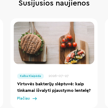
Susijusios naujienos
" loading="lazy"/>
2026-07-27
Kalba Klaipėda
Virtuvės bakterijų slėptuvė: kaip
tinkamai išvalyti pjaustymo lentelę?
Plačiau