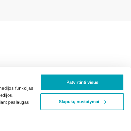
Patvirtinti visus
edijos funkcijas
edijos,
Slapukų nustatymai
ojant paslaugas