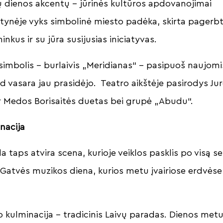
ų dienos akcentų – jūrinės kultūros apdovanojimai
ltynėje vyks simbolinė miesto padėka, skirta pagerbti
inkus ir su jūra susijusias iniciatyvas.
simbolis – burlaivis „Meridianas“ – pasipuoš naujom
 vasara jau prasidėjo. Teatro aikštėje pasirodys Ju
r Medos Borisaitės duetas bei grupė „Abudu“.
nacija
a taps atvira scena, kurioje veiklos pasklis po visą s
s Gatvės muzikos diena, kurios metu įvairiose erdvė
io kulminacija – tradicinis Laivų paradas. Dienos metu 