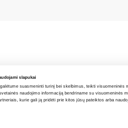
audojami slapukai
alėtume suasmeninti turinį bei skelbimus, teikti visuomeninės m
o, svetainės naudojimo informaciją bendriname su visuomeninės m
tneriais, kurie gali ją pridėti prie kitos jūsų pateiktos arba naud