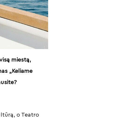
 visą miestą,
mas „Keliame
ausite?
ultūrą, o Teatro