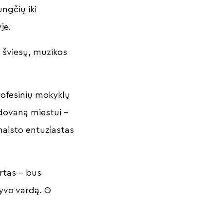
ungčių iki
yje.
 šviesų, muzikos
rofesinių mokyklų
ę dovaną miestui –
 maisto entuziastas
rtas – bus
tyvo vardą. O