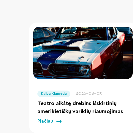
" loading="lazy"/>
2026-08-03
Kalba Klaipėda
Teatro aikštę drebins išskirtinių
amerikietiškų variklių riaumojimas
Plačiau