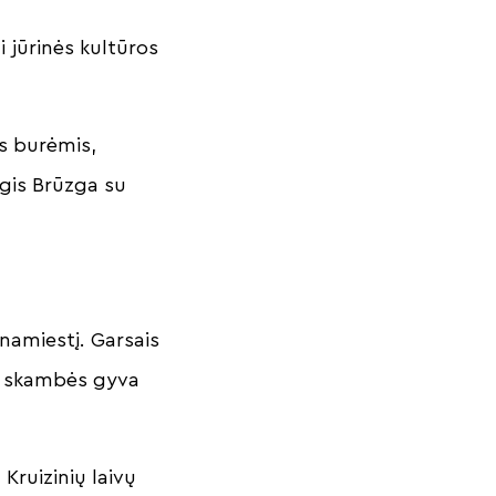
 jūrinės kultūros
is burėmis,
rgis Brūzga su
enamiestį. Garsais
se skambės gyva
Kruizinių laivų