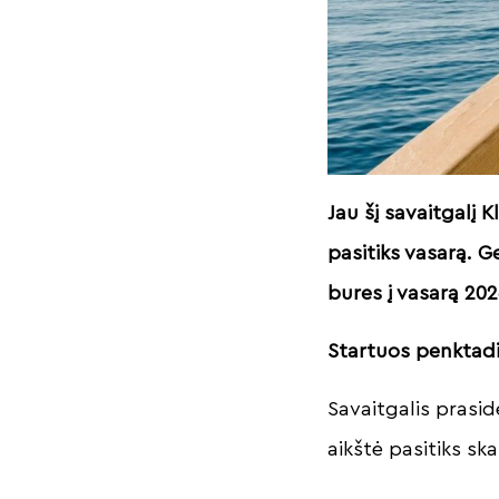
Jau šį savaitgalį K
pasitiks vasarą. 
bures į vasarą 202
Startuos penktad
Savaitgalis prasidė
aikštė pasitiks s