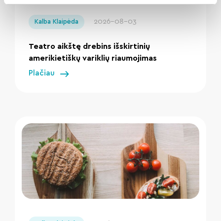
" loading="lazy"/>
2026-08-03
Kalba Klaipėda
Teatro aikštę drebins išskirtinių
amerikietiškų variklių riaumojimas
Plačiau
" loading="lazy"/>