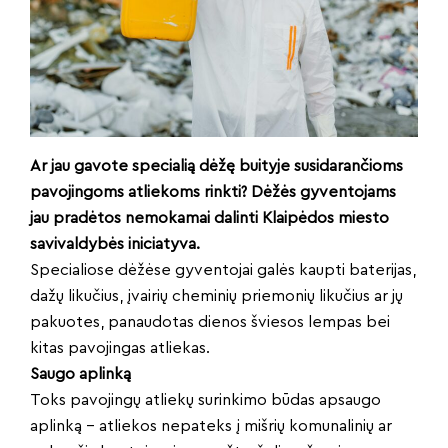
Ar jau gavote specialią dėžę buityje susidarančioms
pavojingoms atliekoms rinkti? Dėžės gyventojams
jau pradėtos nemokamai dalinti Klaipėdos miesto
savivaldybės iniciatyva.
Specialiose dėžėse gyventojai galės kaupti baterijas,
dažų likučius, įvairių cheminių priemonių likučius ar jų
pakuotes, panaudotas dienos šviesos lempas bei
kitas pavojingas atliekas.
Saugo aplinką
Toks pavojingų atliekų surinkimo būdas apsaugo
aplinką – atliekos nepateks į mišrių komunalinių ar