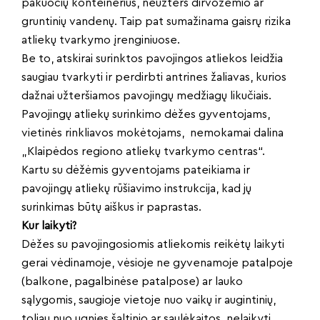
pakuočių konteinerius, neužterš dirvožemio ar
gruntinių vandenų. Taip pat sumažinama gaisrų rizika
atliekų tvarkymo įrenginiuose.
Be to, atskirai surinktos pavojingos atliekos leidžia
saugiau tvarkyti ir perdirbti antrines žaliavas, kurios
dažnai užteršiamos pavojingų medžiagų likučiais.
Pavojingų atliekų surinkimo dėžes gyventojams,
vietinės rinkliavos mokėtojams, nemokamai dalina
„Klaipėdos regiono atliekų tvarkymo centras“.
Kartu su dėžėmis gyventojams pateikiama ir
pavojingų atliekų rūšiavimo instrukcija, kad jų
surinkimas būtų aiškus ir paprastas.
Kur laikyti?
Dėžes su pavojingosiomis atliekomis reikėtų laikyti
gerai vėdinamoje, vėsioje ne gyvenamoje patalpoje
(balkone, pagalbinėse patalpose) ar lauko
sąlygomis, saugioje vietoje nuo vaikų ir augintinių,
toliau nuo ugnies šaltinio ar saulėkaitos, nelaikyti