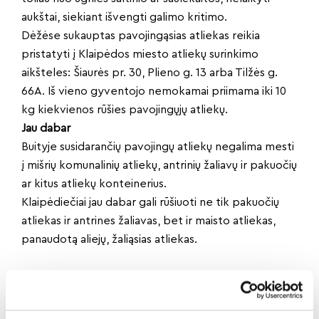
aukštai, siekiant išvengti galimo kritimo.
Dėžėse sukauptas pavojingąsias atliekas reikia
pristatyti į Klaipėdos miesto atliekų surinkimo
aikšteles: Šiaurės pr. 30, Plieno g. 13 arba Tilžės g.
66A. Iš vieno gyventojo nemokamai priimama iki 10
kg kiekvienos rūšies pavojingųjų atliekų.
Jau dabar
Buityje susidarančių pavojingų atliekų negalima mesti
į mišrių komunalinių atliekų, antrinių žaliavų ir pakuočių
ar kitus atliekų konteinerius.
Klaipėdiečiai jau dabar gali rūšiuoti ne tik pakuočių
atliekas ir antrines žaliavas, bet ir maisto atliekas,
panaudotą aliejų, žaliąsias atliekas.
Dalintis naujiena: