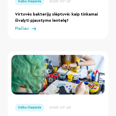
2026-07-27
Kalba Klaipėda
Virtuvės bakterijų slėptuvė: kaip tinkamai
išvalyti pjaustymo lentelę?
Plačiau
" loading="lazy"/>
2026-07-22
Kalba Klaipėda