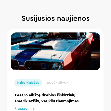
Susijusios naujienos
" loading="lazy"/>
2026-08-03
Kalba Klaipėda
Teatro aikštę drebins išskirtinių
amerikietiškų variklių riaumojimas
Plačiau