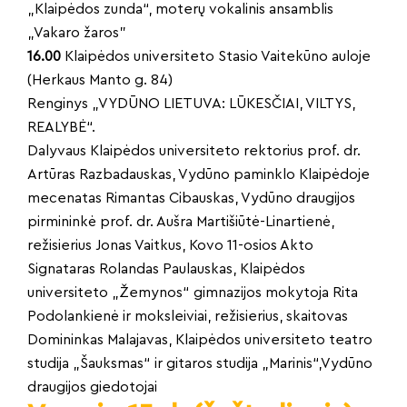
„Klaipėdos zunda“, moterų vokalinis ansamblis
„Vakaro žaros”
16.00
Klaipėdos universiteto Stasio Vaitekūno auloje
(Herkaus Manto g. 84)
Renginys „VYDŪNO LIETUVA: LŪKESČIAI, VILTYS,
REALYBĖ“.
Dalyvaus Klaipėdos universiteto rektorius prof. dr.
Artūras Razbadauskas, Vydūno paminklo Klaipėdoje
mecenatas Rimantas Cibauskas, Vydūno draugijos
pirmininkė prof. dr. Aušra Martišiūtė-Linartienė,
režisierius Jonas Vaitkus, Kovo 11-osios Akto
Signataras Rolandas Paulauskas, Klaipėdos
universiteto „Žemynos“ gimnazijos mokytoja Rita
Podolankienė ir moksleiviai, režisierius, skaitovas
Domininkas Malajavas, Klaipėdos universiteto teatro
studija „Šauksmas“ ir gitaros studija „Marinis“,Vydūno
draugijos giedotojai