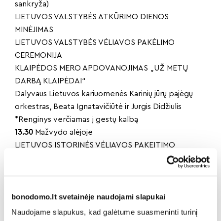
sankryža)
LIETUVOS VALSTYBĖS ATKŪRIMO DIENOS
MINĖJIMAS
LIETUVOS VALSTYBĖS VĖLIAVOS PAKĖLIMO
CEREMONIJA
KLAIPĖDOS MERO APDOVANOJIMAS „UŽ METŲ
DARBĄ KLAIPĖDAI“
Dalyvaus Lietuvos kariuomenės Karinių jūrų pajėgų
orkestras, Beata Ignatavičiūtė ir Jurgis Didžiulis
*Renginys verčiamas į gestų kalbą
13.30
Mažvydo alėjoje
LIETUVOS ISTORINĖS VĖLIAVOS PAKEITIMO
CEREMONIJA.
Lietuvos istorinę vėliavą nuleis Karo policijos
Klaipėdos įgulos kariai, pakels Specialiųjų operacijų
bonodomo.lt svetainėje naudojami slapukai
pajėgų Kovinių narų tarnybos kariai. Dalyvaus LK
Karinių jūrų pajėgų pučiamųjų orkestras, Klaipėdos
Naudojame slapukus, kad galėtume suasmeninti turinį