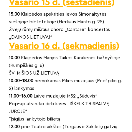
Vasario 15 d. (šeštadienis)
15.00
Klaipėdos apskrities Ievos Simonaitytės
viešojoje bibliotekoje (Herkaus Manto g. 25)
Žvejų rūmų mišraus choro „Cantare“ koncertas
„DAINOS LIETUVAI“
Vasario 16 d. (sekmadienis)
10.00
Klaipėdos Marijos Taikos Karalienės bažnyčioje
(Rumpiškės g. 6)
ŠV. MIŠIOS UŽ LIETUVĄ
10.00–18.00
nemokamas Pilies muziejaus (Priešpilio g.
2) lankymas
11.00–16.00
Laive muziejuje M52 „Sūduvis“
Pop-up atviruko dirbtuvės „IŠKELK TRISPALVĘ
JŪROJE“
*Įsigijus lankytojo bilietą
12.00
prie Teatro aikštės (Turgaus ir Sukilėlių gatvių