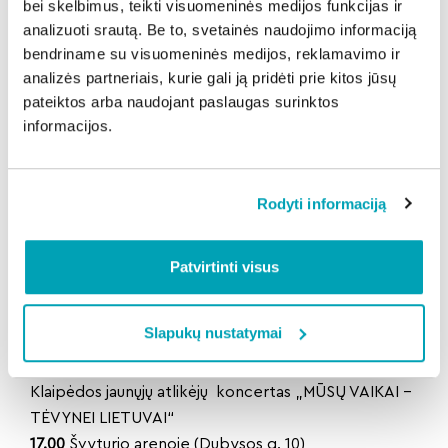
įgulos kariniai vienetai.
bei skelbimus, teikti visuomeninės medijos funkcijas ir
13.30 ir 16.00
Laive muziejuje M52 „Sūduvis“
analizuoti srautą. Be to, svetainės naudojimo informaciją
bendriname su visuomeninės medijos, reklamavimo ir
Ekskursija „TRISPALVĖ JŪROJE SAUGO“
analizės partneriais, kurie gali ją pridėti prie kitos jūsų
*Įsigijus lankytojo bilietą
pateiktos arba naudojant paslaugas surinktos
13.30
Pilies muziejaus konferencijų salėje (Priešpilio g.
informacijos.
2)
Dokumentinių filmų „KURŠIAI, KAS JIE?
DOKUMENTINĖ APYBRAIŽA“ ir „RUNŲ
Rodyti informaciją
KALENDORIAI. PASAKOJA ETNOKOSMOLOGAS
LIBERTAS KLIMKA“ peržiūra bei diskusija. Dalyvaus
akad. Vladas Žulkus, dr. Jonas Genys, kuršių
Patvirtinti visus
gyvensenos rekonstruktorius Benas Šimkus. Renginį
moderuos filmų autorius Augustinas Našlėnas
Slapukų nustatymai
14.00
LMTA Klaipėdos fakulteto koncertų salėje (K.
Donelaičio g. 4)
Klaipėdos jaunųjų atlikėjų koncertas „MŪSŲ VAIKAI –
TĖVYNEI LIETUVAI“
17.00
Švyturio arenoje (Dubysos g. 10)