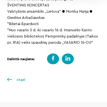
ŠVENTINIS KONCERTAS
Valstybinis ansamblis „Lietuva“ ● Monika Marija ●
Giedrius Arbačiauskas
*Bilietai išparduoti
*Nuo vasario 3 d. iki vasario 16 d. Imanuelio Kanto
viešosios bibliotekos Pempininkų padalinyje (Taikos
pr. 81A) veiks spaudinių paroda „VASARIO 16-OJI“
Dalintis naujiena:
Atgal