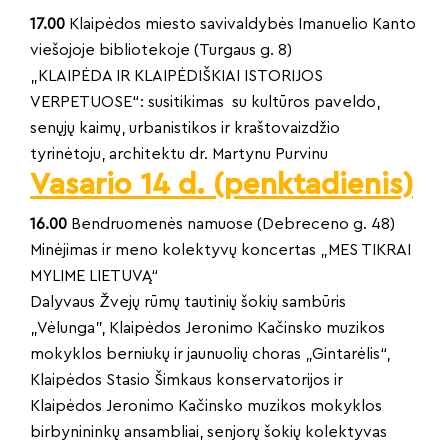
17.00
Klaipėdos miesto savivaldybės Imanuelio Kanto
viešojoje bibliotekoje (Turgaus g. 8)
„KLAIPĖDA IR KLAIPĖDIŠKIAI ISTORIJOS
VERPETUOSE“: susitikimas su kultūros paveldo,
senųjų kaimų, urbanistikos ir kraštovaizdžio
tyrinėtoju, architektu dr. Martynu Purvinu
Vasario 14 d. (penktadienis)
16.00
Bendruomenės namuose (Debreceno g. 48)
Minėjimas ir meno kolektyvų koncertas „MES TIKRAI
MYLIME LIETUVĄ“
Dalyvaus Žvejų rūmų tautinių šokių sambūris
„Vėlunga”, Klaipėdos Jeronimo Kačinsko muzikos
mokyklos berniukų ir jaunuolių choras „Gintarėlis“,
Klaipėdos Stasio Šimkaus konservatorijos ir
Klaipėdos Jeronimo Kačinsko muzikos mokyklos
birbynininkų ansambliai, senjorų šokių kolektyvas