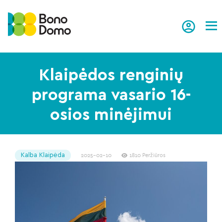
Tog
Klaipėdos renginių
programa vasario 16-
osios minėjimui
Kalba Klaipėda
2025-02-10
1810 Peržiūros