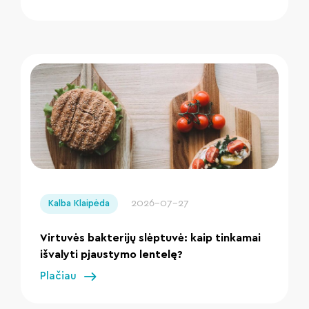
" loading="lazy"/>
2026-07-27
Kalba Klaipėda
Virtuvės bakterijų slėptuvė: kaip tinkamai
išvalyti pjaustymo lentelę?
Plačiau