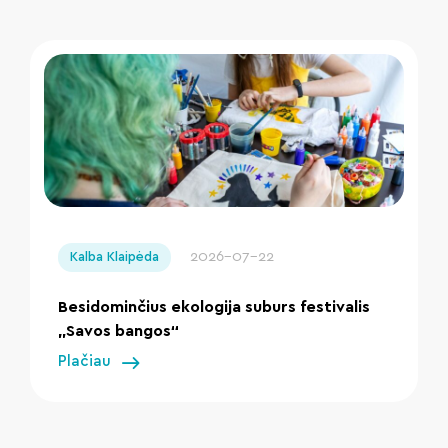
" loading="lazy"/>
2026-07-22
Kalba Klaipėda
Besidominčius ekologija suburs festivalis
„Savos bangos“
Plačiau