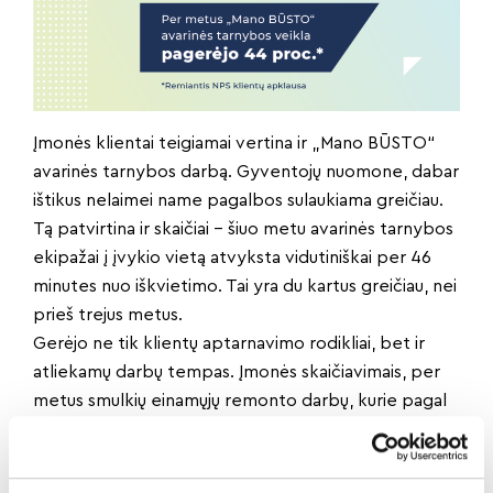
Įmonės klientai teigiamai vertina ir „Mano BŪSTO“
avarinės tarnybos darbą. Gyventojų nuomone, dabar
ištikus nelaimei name pagalbos sulaukiama greičiau.
Tą patvirtina ir skaičiai – šiuo metu avarinės tarnybos
ekipažai į įvykio vietą atvyksta vidutiniškai per 46
minutes nuo iškvietimo. Tai yra du kartus greičiau, nei
prieš trejus metus.
Gerėjo ne tik klientų aptarnavimo rodikliai, bet ir
atliekamų darbų tempas. Įmonės skaičiavimais, per
metus smulkių einamųjų remonto darbų, kurie pagal
įsipareigojimą turėjo būti atlikti per 5 dienas,
įvykdymo terminas pagerėjo maždaug 40 proc. Tai
reiškia, kad bendrovės klientų objektuose dauguma