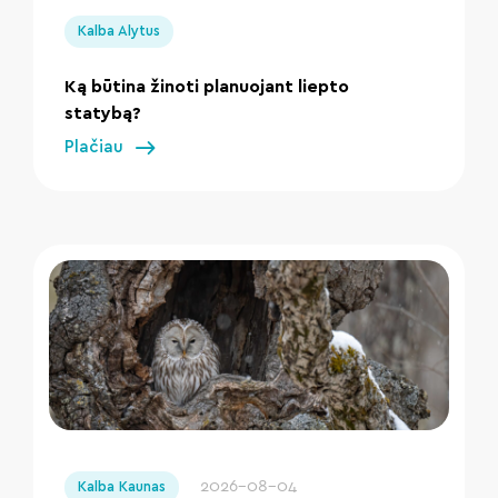
Kalba Alytus
Ką būtina žinoti planuojant liepto
statybą?
Plačiau
" loading="lazy"/>
2026-08-04
Kalba Kaunas