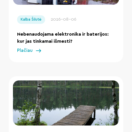
" loading="lazy"/>
2026-08-06
Kalba Šilutė
Nebenaudojama elektronika ir baterijos:
kur jas tinkamai išmesti?
Plačiau
" loading="lazy"/>