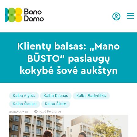
Tog
Klientų balsas: „Mano
BŪSTO“ paslaugų
kokybė šovė aukštyn
Kalba Alytus
Kalba Kaunas
Kalba Radviliškis
Kalba Šiauliai
Kalba Šilutė
2024-09-12
9256 Peržiūros