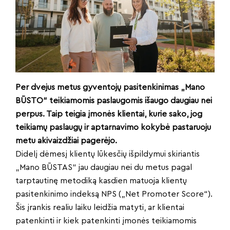
Per dvejus metus gyventojų pasitenkinimas „Mano
BŪSTO“ teikiamomis paslaugomis išaugo daugiau nei
perpus. Taip teigia įmonės klientai, kurie sako, jog
teikiamų paslaugų ir aptarnavimo kokybė pastaruoju
metu akivaizdžiai pagerėjo.
Didelį dėmesį klientų lūkesčių išpildymui skiriantis
„Mano BŪSTAS“ jau daugiau nei du metus pagal
tarptautinę metodiką kasdien matuoja klientų
pasitenkinimo indeksą NPS („Net Promoter Score“).
Šis įrankis realiu laiku leidžia matyti, ar klientai
patenkinti ir kiek patenkinti įmonės teikiamomis