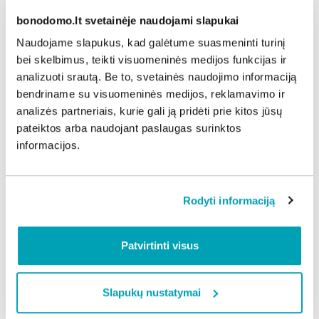
suplanuotų remonto darbų buvo atlikti žymiai
bonodomo.lt svetainėje naudojami slapukai
greičiau nei ankstesniais metais.
Naudojame slapukus, kad galėtume suasmeninti turinį
Teigiami pokyčiai fiksuojami ir renovacijos srityje. Per
bei skelbimus, teikti visuomeninės medijos funkcijas ir
8 šių metų mėnesius „Mano BŪSTAS“ padėjo
analizuoti srautą. Be to, svetainės naudojimo informaciją
modernizuoti dar 14 daugiabučių namų, o iš viso
bendriname su visuomeninės medijos, reklamavimo ir
įmonė sėkmingai įgyvendino jau 239 renovacijos
analizės partneriais, kurie gali ją pridėti prie kitos jūsų
projektus. Pagal šiuos rodiklius „Mano BŪSTAS“ yra
pateiktos arba naudojant paslaugas surinktos
absoliutus lyderis tarp visų kitų būsto administravimo
informacijos.
įmonių Lietuvoje.
Gerindama paslaugų kokybę įmonė šiemet išplėtė ir
naujų klientų gretas. Per pirmus 8 šių metų mėnesius
Rodyti informaciją
„Mano BŪSTO“ paslaugomis pradėjo naudotis dar 99
daugiabučiai namai Lietuvoje, kurių bendras plotas –
Patvirtinti visus
per 160 tūkst. kv. metrų.
Slapukų nustatymai
Dalintis naujiena: