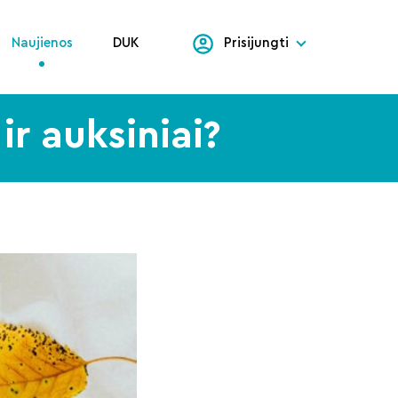
Naujienos
DUK
Prisijungti
ir auksiniai?