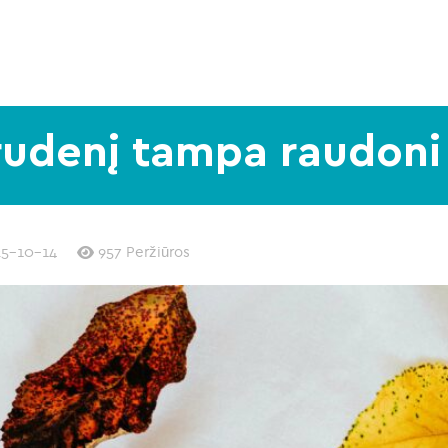
rudenį tampa raudoni 
5-10-14
957 Peržiūros