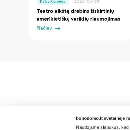
2026-08-03
Kalba Klaipėda
Teatro aikštę drebins išskirtinių
amerikietiškų variklių riaumojimas
Plačiau
bonodomo.lt svetainėje n
Naudojame slapukus, kad g