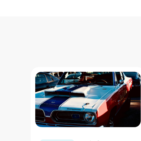
" loading="lazy"/>