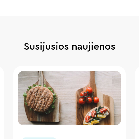
Susijusios naujienos
" loading="lazy"/>