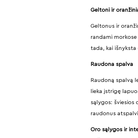
Geltoni ir oranžini
Geltonus ir oranži
randami morkose 
tada, kai išnyksta
Raudona spalva
Raudoną spalvą le
lieka įstrigę lapu
sąlygos: šviesios 
raudonus atspalv
Oro sąlygos ir in