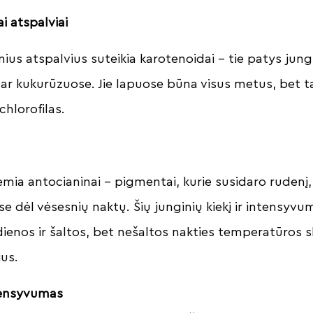
ai atspalviai
nius atspalvius suteikia karotenoidai – tie patys jungi
ar kukurūzuose. Jie lapuose būna visus metus, bet 
 chlorofilas.
mia antocianinai – pigmentai, kurie susidaro rudenį, 
ose dėl vėsesnių naktų. Šių junginių kiekį ir intensyv
dienos ir šaltos, bet nešaltos nakties temperatūros 
ius.
tensyvumas