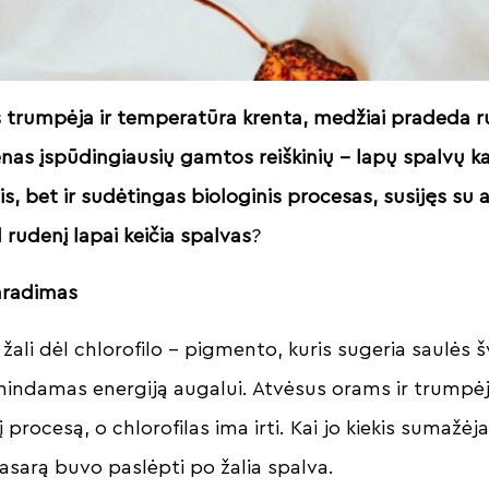
s trumpėja ir temperatūra krenta, medžiai pradeda r
ienas įspūdingiausių gamtos reiškinių – lapų spalvų ka
tis, bet ir sudėtingas biologinis procesas, susijęs su
rudenį lapai keičia spalvas
?
aradimas
žali dėl chlorofilo – pigmento, kuris sugeria saulės š
mindamas energiją augalui. Atvėsus orams ir trumpė
 procesą, o chlorofilas ima irti. Kai jo kiekis sumažėja,
vasarą buvo paslėpti po žalia spalva.