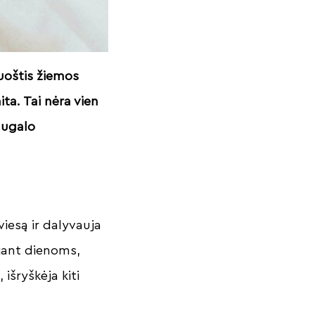
uoštis žiemos
ita. Tai nėra vien
 augalo
viesą ir dalyvauja
jant dienoms,
 išryškėja kiti