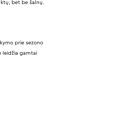
aktų, bet be šalnų.
aikymo prie sezono
e leidžia gamtai