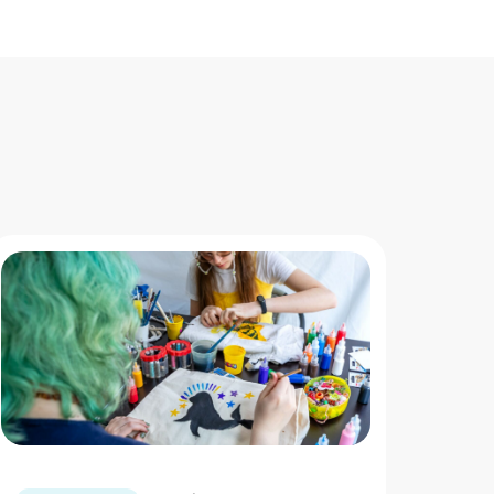
" loading="lazy"/>