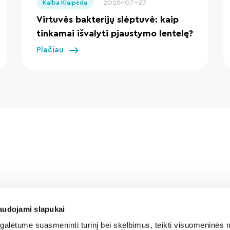
2026-07-27
Kalba Klaipėda
Virtuvės bakterijų slėptuvė: kaip
tinkamai išvalyti pjaustymo lentelę?
Plačiau
audojami slapukai
alėtume suasmeninti turinį bei skelbimus, teikti visuomeninės m