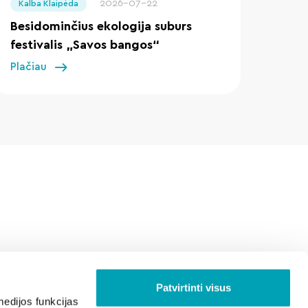
2026-07-22
Kalba Klaipėda
Besidominčius ekologija suburs
festivalis „Savos bangos“
Plačiau
Patvirtinti visus
edijos funkcijas