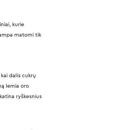
niai, kurie
tampa matomi tik
kai dalis cukrų
umą lemia oro
skatina ryškesnius