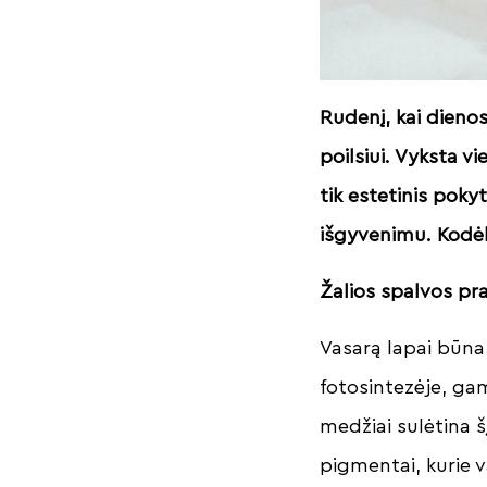
Rudenį, kai dieno
poilsiui. Vyksta v
tik estetinis poky
išgyvenimu. Kodėl 
Žalios spalvos pr
Vasarą lapai būna 
fotosintezėje, ga
medžiai sulėtina šį
pigmentai, kurie 