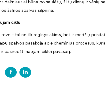
s dažniausiai būna po saulėtų, šiltų dienų ir vėsių n
ios šalnos spalvas silpnina.
ujam ciklui
rovė – tai ne tik reginys akims, bet ir medžių prisit
 Lapų spalvos pasakoja apie cheminius procesus, kuri
 ir pasiruošti naujam ciklui pavasarį.