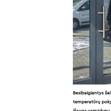
Besibaigiantys ša
temperatūrų pokyč
išauga vamzdynų av