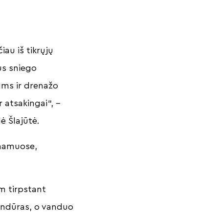
iau iš tikrųjų
us sniego
ams ir drenažo
r atsakingai“, –
ė Šlajūtė.
a namuose,
m tirpstant
andūras, o vanduo