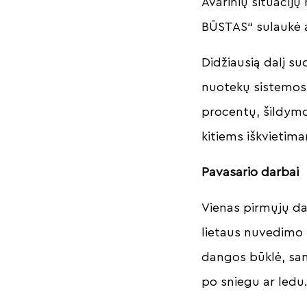
Avarinių situacijų
BŪSTAS“ sulaukė a
Didžiausią dalį s
nuotekų sistemos 
procentų, šildymo
kitiems iškvietim
Pavasario darbai
Vienas pirmųjų da
lietaus nuvedimo s
dangos būklė, san
po sniegu ar ledu