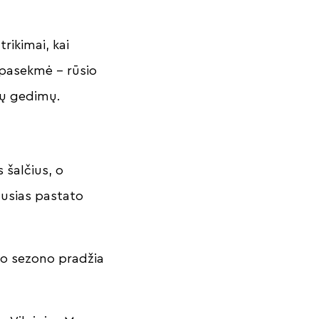
rikimai, kai
 pasekmė – rūsio
urų gedimų.
 šalčius, o
iausias pastato
mo sezono pradžia