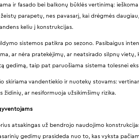
ekama ir fasado bei balkonų būklės vertinimą: ieškoma
ažeistų parapetų, nes pavasarį, kai drėgmės daugiau, 
vandens keliu į konstrukcijas.
šildymo sistemos patikra po sezono. Pasibaigus inte
ma, ar nėra pratekėjimų, ar neatsirado silpnų vietų, 
mtą gedimą, taip pat paruošiama sistema tolesnei eks
 skiriama vandentiekio ir nuotekų stovams: vertina
 židinių, ar nesiformuoja užsikimšimų rizika.
gyventojams
rius atsakingas už bendrojo naudojimo konstrukcijas
asarinių gedimų prasideda nuo to, kas vyksta pačia