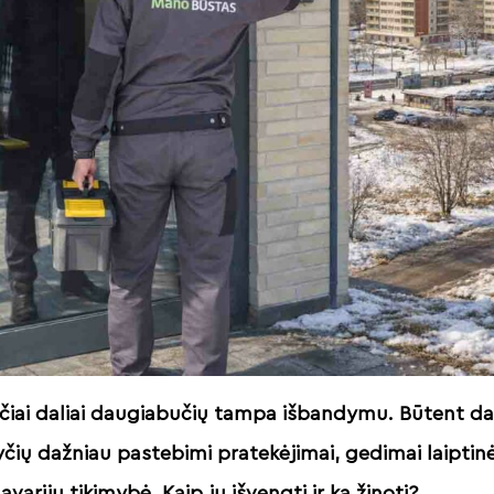
lčiai daliai daugiabučių tampa išbandymu. Būtent da
ių dažniau pastebimi pratekėjimai, gedimai laiptin
arijų tikimybė. Kaip jų išvengti ir ką žinoti?