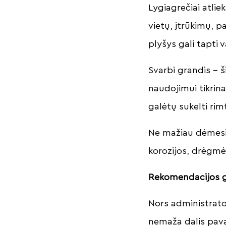
Lygiagrečiai atli
vietų, įtrūkimų, p
plyšys gali tapti 
Svarbi grandis – 
naudojimui tikrina
galėtų sukelti ri
Ne mažiau dėmesio
korozijos, drėgmės
Rekomendacijos 
Nors administrato
nemaža dalis pav