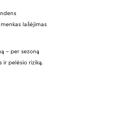
vandens
 menkas lašėjimas
imą – per sezoną
ir pelėsio riziką.