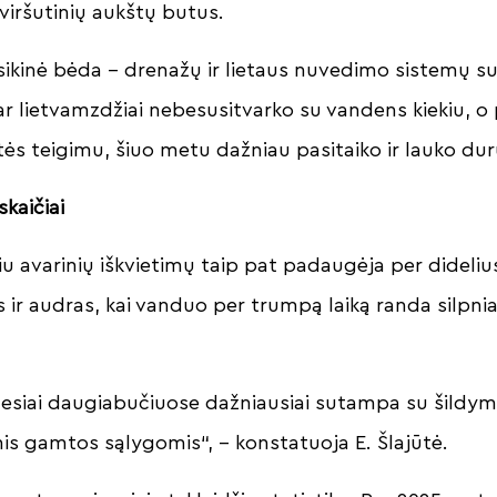
r viršutinių aukštų butus.
sikinė bėda – drenažų ir lietaus nuvedimo sistemų sut
 ar lietvamzdžiai nebesusitvarko su vandens kiekiu, o
jūtės teigimu, šiuo metu dažniau pasitaiko ir lauko d
skaičiai
iu avarinių iškvietimų taip pat padaugėja per didelius
tis ir audras, kai vanduo per trumpą laiką randa silpn
esiai daugiabučiuose dažniausiai sutampa su šildy
is gamtos sąlygomis“, – konstatuoja E. Šlajūtė.