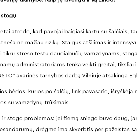
 stogų
ai atrodo, kad pavojai baigiasi kartu su šalčiais, tač
tneša ne mažiau rizikų. Staigus atšilimas ir intensyv
ti tikru streso testu daugiabučių vamzdynams, stog
namų administratoriams tenka veikti greitai, tiksliai i
TO“ avarinės tarnybos darbą Vilniuje atsakinga Egl
ios bėdos, kurios po šalčių, link pavasario, išryškėj
sios su vamzdynų trūkimais.
ir stogo problemos: jei žiemą sniego buvo daug, ja
nesandarumų, drėgmė ima skverbtis per pažeistas s