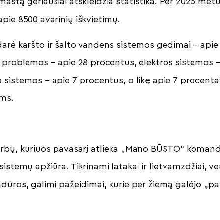
 mastą geriausiai atskleidžia statistika. Per 2025 met
pie 8500 avarinių iškvietimų.
udarė karšto ir šalto vandens sistemos gedimai – apie
problemos – apie 28 procentus, elektros sistemos –
 sistemos – apie 7 procentus, o likę apie 7 procentai
ams.
rbų, kuriuos pavasarį atlieka „Mano BŪSTO“ komand
istemų apžiūra. Tikrinami latakai ir lietvamzdžiai, 
dūros, galimi pažeidimai, kurie per žiemą galėjo „pa
.