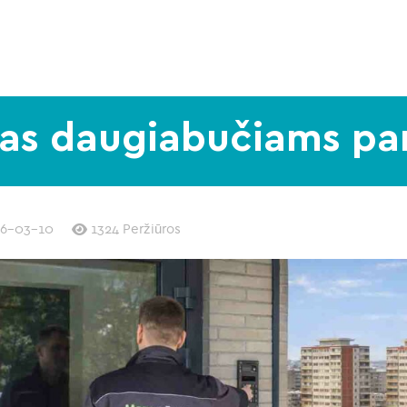
as daugiabučiams pa
6-03-10
1324 Peržiūros