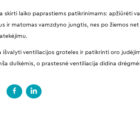
 skirti laiko paprastiems patikrinimams: apžiūrėti 
nus ir matomas vamzdyno jungtis, nes po žiemos net
pratekėjimu.
išvalyti ventiliacijos groteles ir patikrinti oro judėj
ša dulkėmis, o prastesnė ventiliacija didina drėgmės 