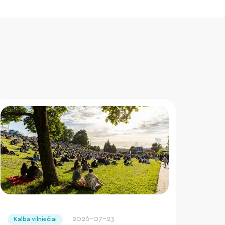
" loading="lazy"/>
2026-07-23
Kalba vilniečiai