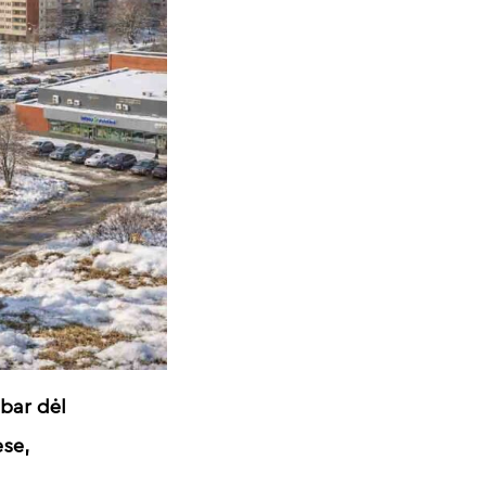
bar dėl
ėse,