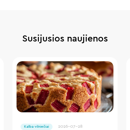
Susijusios naujienos
" loading="lazy"/>
2026-07-28
Kalba vilniečiai