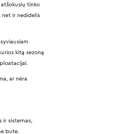
 atšokusių tinko
net ir nedidelis
nsyviausiam
kurios kitą sezoną
ploatacijai.
ma, ar nėra
 ir sistemas,
me bute.