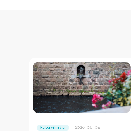
" loading="lazy"/>
2026-08-04
Kalba vilniečiai