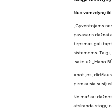
Nuo vamzdynų iki
„Gyventojams neret
pavasaris dažnai a
tirpsmas gali tap
sistemoms. Taigi, 
sako už „Mano BŪS
Anot jos, didžiaus
pirmiausia susiju
Ne mažiau dažnos 
atsiranda stogų 