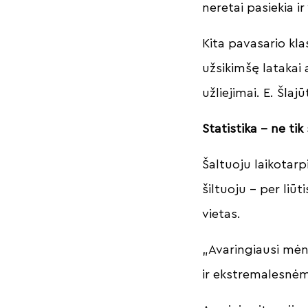
neretai pasiekia i
Kita pavasario kla
užsikimšę latakai
užliejimai. E. Šla
Statistika – ne tik 
Šaltuoju laikotarp
šiltuoju – per liū
vietas.
„Avaringiausi mėn
ir ekstremalesnėm