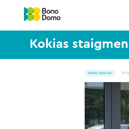
Kokias staigmen
202
Kalba vilniečiai