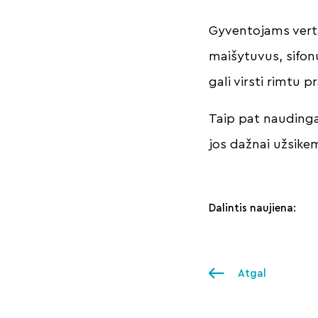
Gyventojams verta
maišytuvus, sifo
gali virsti rimtu 
Taip pat naudinga 
jos dažnai užsikem
Dalintis naujiena:
Atgal