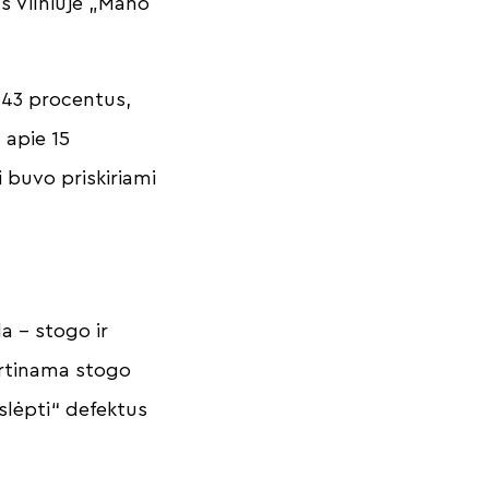
us Vilniuje „Mano
 43 procentus,
 apie 15
 buvo priskiriami
a – stogo ir
vertinama stogo
slėpti“ defektus