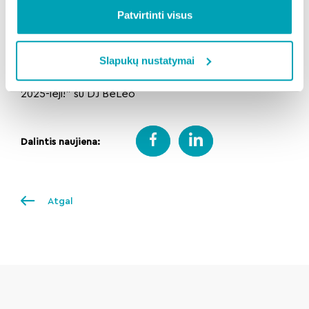
– DJ BeLeo
Patvirtinti visus
23.50 Klaipėdos miesto mero Arvydo Vaitkaus
sveikinimas
00.00 Naujametinis fejerverkas
Slapukų nustatymai
00.15–1.00 Naujametinė diskoteka „Sveiki atvykę
2025-ieji!” su DJ BeLeo
Dalintis naujiena:
Atgal