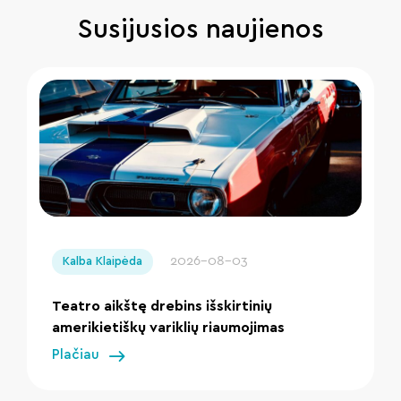
Susijusios naujienos
" loading="lazy"/>
2026-08-03
Kalba Klaipėda
Teatro aikštę drebins išskirtinių
amerikietiškų variklių riaumojimas
Plačiau