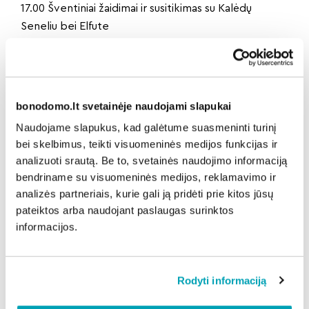
17.00 Šventiniai žaidimai ir susitikimas su Kalėdų
Seneliu bei Elfute
18.00 Simono Dacho metų uždarymui dedikuota
audiovizualinė misterija „Žodis, kuris neužgęsta“.
Projektas sujungia muziką, chorą, teatrą, judesį ir
šiuolaikines technologijas. Dalyvauja Klaipėdos
bonodomo.lt svetainėje naudojami slapukai
koncertų salės choras „Aukuras“, Klaipėdos jaunimo
Naudojame slapukus, kad galėtume suasmeninti turinį
teatro aktoriai (Jono bažnyčios erdvė)
bei skelbimus, teikti visuomeninės medijos funkcijas ir
19.00–21.00 Žiemos diskoteka su DJ Montello
analizuoti srautą. Be to, svetainės naudojimo informaciją
GRUODŽIO 27 D., ŠEŠTADIENIS
bendriname su visuomeninės medijos, reklamavimo ir
17.00 Laukiam stebuklingų metų. Jauki, žaisminga ir
analizės partneriais, kurie gali ją pridėti prie kitos jūsų
įtraukianti programa visai šeimai
pateiktos arba naudojant paslaugas surinktos
19.00–21.00 Link Naujųjų Metų – žiemiška diskoteka su
informacijos.
DJ Montello
GRUODŽIO 31 D., TREČIADIENIS
22.00-23.55 Šventinis koncertas. Į stebuklingus
Rodyti informaciją
2026-uosius kvies vaikų chirurgas Benediktas Jonuška