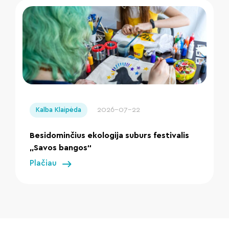
" loading="lazy"/>
2026-07-22
Kalba Klaipėda
Besidominčius ekologija suburs festivalis
„Savos bangos“
Plačiau