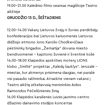
19.00–21.00 Kalėdinio filmo seansas magiškoje Teatro
aikštėje
GRUODŽIO 13 D., ŠEŠTADIENIS
12.00–14.00 Vakarų Lietuvos žvejų ir žuvies perdirbėjų
konfederacijos bei Lietuvos kariuomenės Lietuvos
didžiojo etmono Jono Karolio Chodkevičiaus
pėstininkų brigados „Žemaitija“ dovana miesto
bendruomenei – kapitono žuvienė ir šventinė košė
14.00–18.00 Klaipėdos apskrities moterų LIONS
klubo „Smiltė“ projektas „Kalėdų šauklys“. Jeruzalė –
miestas, kur akmenys prisimena daugiau, nei parašė
visi pasaulio raštininkai. Atraskite vienam vakarui į
Teatro aikštę atkeliavusią menininkės Aidos
Raimondos Pečeliūnienės žinią
16.00 Klaipėdos karalienės Luizės jaunimo centro
džiazinio dainavimo studijos koncertas