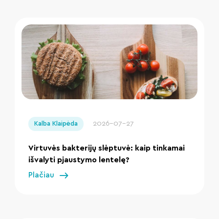
" loading="lazy"/>
2026-07-27
Kalba Klaipėda
Virtuvės bakterijų slėptuvė: kaip tinkamai
išvalyti pjaustymo lentelę?
Plačiau