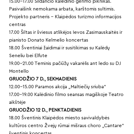
15.00-17.00 Šildančio kalėdinio gėrimo piknikas.
Pasivaišink nemokama arbata, karštomis sultimis.
Projekto partneris – Klaipėdos turizmo informacijos
centras
17.00 Šiltas ir šviesus atlikėjos Ievos Zasimauskaitės ir
pianisto Donato Kelmelio koncertas
18.00 Šventiniai žaidimai ir susitikimas su Kalėdų
Seneliu bei Elfute
19.00–21.00 Teminis pačiūžų vakarėlis ant ledo su DJ
Montello
GRUODŽIO 7 D., SEKMADIENIS
12.00–15.00 Paramos akcija „Maltiečių sriuba“
17.00–19.00 Kalėdinio filmo seansas magiškoje Teatro
aikštėje
GRUODŽIO 12 D., PENKTADIENIS
18.00 Šventinis Klaipėdos miesto savivaldybės
kultūros centro Žvejų rūmai mišraus choro „Cantare“
šventinis koncertas