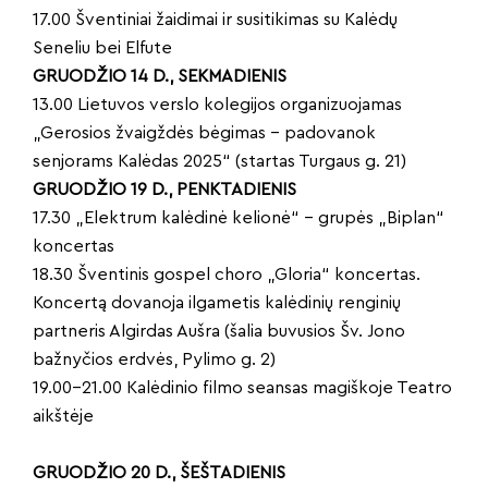
17.00 Šventiniai žaidimai ir susitikimas su Kalėdų
Seneliu bei Elfute
GRUODŽIO 14 D., SEKMADIENIS
13.00 Lietuvos verslo kolegijos organizuojamas
„Gerosios žvaigždės bėgimas – padovanok
senjorams Kalėdas 2025“ (startas Turgaus g. 21)
GRUODŽIO 19 D., PENKTADIENIS
17.30 „Elektrum kalėdinė kelionė“ – grupės „Biplan“
koncertas
18.30 Šventinis gospel choro „Gloria“ koncertas.
Koncertą dovanoja ilgametis kalėdinių renginių
partneris Algirdas Aušra (šalia buvusios Šv. Jono
bažnyčios erdvės, Pylimo g. 2)
19.00-21.00 Kalėdinio filmo seansas magiškoje Teatro
aikštėje
GRUODŽIO 20 D., ŠEŠTADIENIS