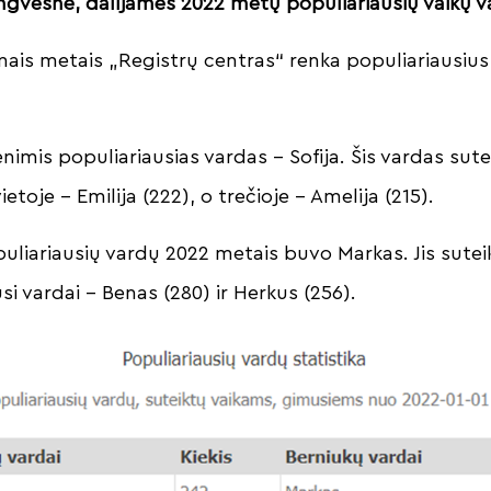
ngvesnė, dalijamės 2022 metų populiariausių vaikų v
ienais metais „Registrų centras“ renka populiariausiu
mis populiariausias vardas – Sofija. Šis vardas sute
etoje – Emilija (222), o trečioje – Amelija (215).
uliariausių vardų 2022 metais buvo Markas. Jis sutei
usi vardai – Benas (280) ir Herkus (256).