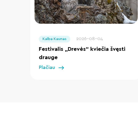
" loading="lazy"/>
2026-08-04
Kalba Kaunas
Festivalis „Drevės“ kviečia švęsti
drauge
Plačiau