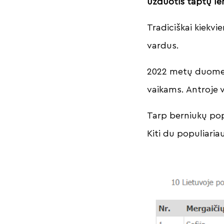
užduotis taptų le
Tradiciškai kiekv
vardus.
2022 metų duomeni
vaikams. Antroje vi
Tarp berniukų pop
Kiti du populiaria