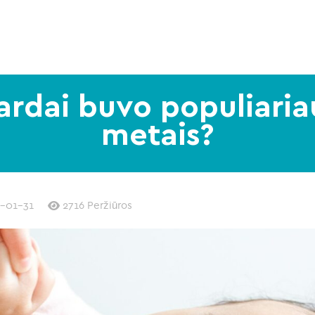
ardai buvo populiariau
metais?
-01-31
2716 Peržiūros