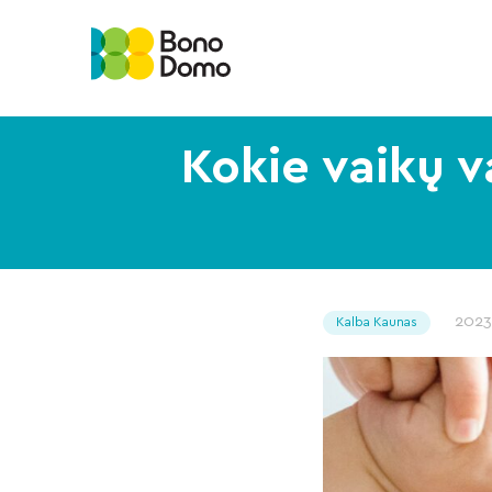
Kokie vaikų v
2023
Kalba Kaunas