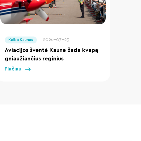
" loading="lazy"/>
2026-07-23
Kalba Kaunas
Aviacijos šventė Kaune žada kvapą
gniaužiančius reginius
Plačiau