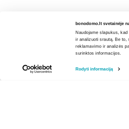
bonodomo.lt svetainėje n
Naudojame slapukus, kad g
ir analizuoti srautą. Be t
reklamavimo ir analizės par
surinktos informacijos.
Rodyti informaciją
Apie mus
Privatumo politika