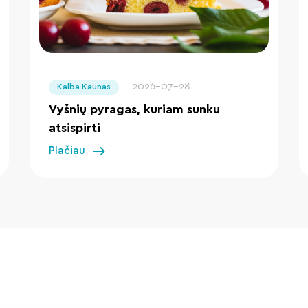
" loading="lazy"/>
2026-07-28
Kalba Kaunas
Vyšnių pyragas, kuriam sunku
atsispirti
Plačiau