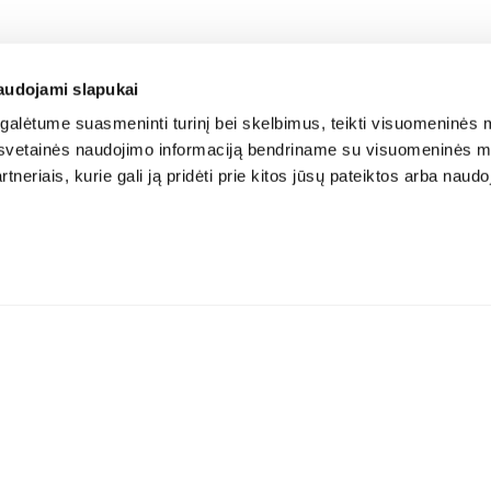
audojami slapukai
alėtume suasmeninti turinį bei skelbimus, teikti visuomeninės m
o, svetainės naudojimo informaciją bendriname su visuomeninės m
tneriais, kurie gali ją pridėti prie kitos jūsų pateiktos arba naud
Atsisiųskite aplikaciją: