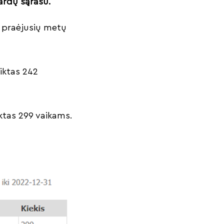
ardų sąrašu.
s praėjusių metų
iktas 242
ktas 299 vaikams.