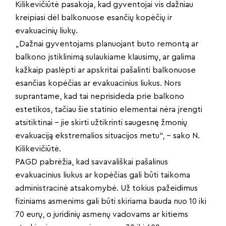
Kilikevičiūtė pasakoja, kad gyventojai vis dažniau
kreipiasi dėl balkonuose esančių kopėčių ir
evakuacinių liukų.
„Dažnai gyventojams planuojant buto remontą ar
balkono įstiklinimą sulaukiame klausimų, ar galima
kažkaip paslėpti ar apskritai pašalinti balkonuose
esančias kopėčias ar evakuacinius liukus. Nors
suprantame, kad tai neprisideda prie balkono
estetikos, tačiau šie statinio elementai nėra įrengti
atsitiktinai – jie skirti užtikrinti saugesnę žmonių
evakuaciją ekstremalios situacijos metu“, – sako N.
Kilikevičiūtė.
PAGD pabrėžia, kad savavališkai pašalinus
evakuacinius liukus ar kopėčias gali būti taikoma
administracinė atsakomybė. Už tokius pažeidimus
fiziniams asmenims gali būti skiriama bauda nuo 10 iki
70 eurų, o juridinių asmenų vadovams ar kitiems