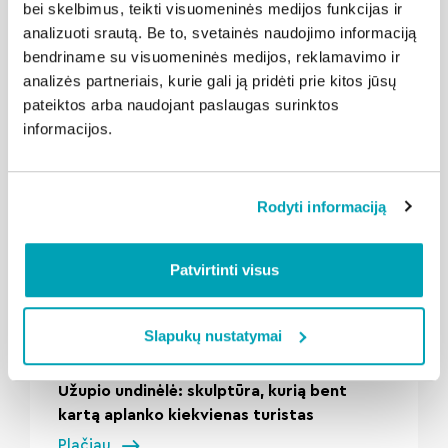
bei skelbimus, teikti visuomeninės medijos funkcijas ir
analizuoti srautą. Be to, svetainės naudojimo informaciją
bendriname su visuomeninės medijos, reklamavimo ir
Susijusios naujienos
analizės partneriais, kurie gali ją pridėti prie kitos jūsų
pateiktos arba naudojant paslaugas surinktos
informacijos.
Rodyti informaciją
Patvirtinti visus
" loading="lazy"/>
Slapukų nustatymai
2026-08-04
Kalba vilniečiai
Užupio undinėlė: skulptūra, kurią bent
kartą aplanko kiekvienas turistas
Plačiau