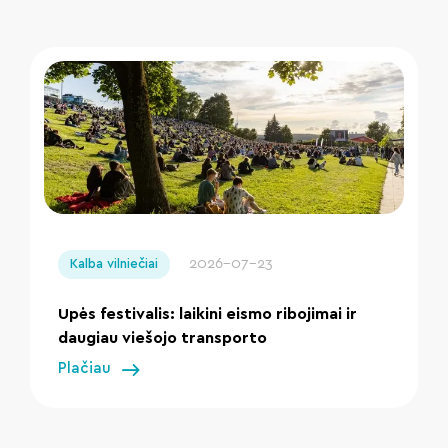
" loading="lazy"/>
2026-07-23
Kalba vilniečiai
Upės festivalis: laikini eismo ribojimai ir
daugiau viešojo transporto
Plačiau