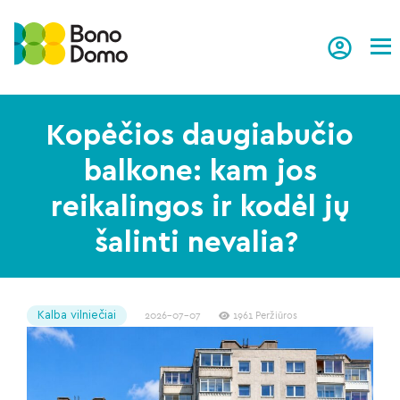
Tog
Kopėčios daugiabučio
balkone: kam jos
reikalingos ir kodėl jų
šalinti nevalia?
Kalba vilniečiai
2026-07-07
1961 Peržiūros