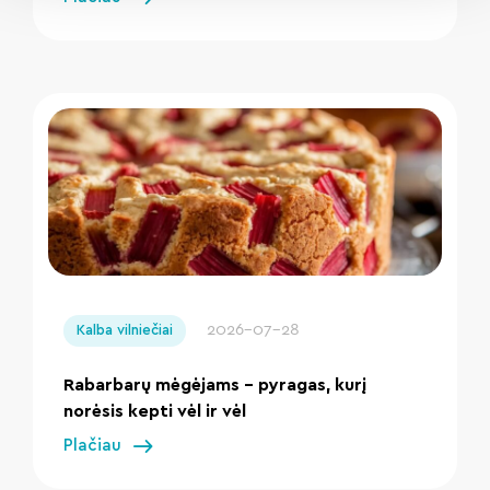
" loading="lazy"/>
2026-07-28
Kalba vilniečiai
Rabarbarų mėgėjams – pyragas, kurį
norėsis kepti vėl ir vėl
Plačiau