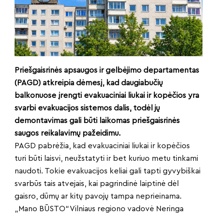
Priešgaisrinės apsaugos ir gelbėjimo departamentas
(PAGD) atkreipia dėmesį, kad daugiabučių
balkonuose įrengti evakuaciniai liukai ir kopėčios yra
svarbi evakuacijos sistemos dalis, todėl jų
demontavimas gali būti laikomas priešgaisrinės
saugos reikalavimų pažeidimu.
PAGD pabrėžia, kad evakuaciniai liukai ir kopėčios
turi būti laisvi, neužstatyti ir bet kuriuo metu tinkami
naudoti. Tokie evakuacijos keliai gali tapti gyvybiškai
svarbūs tais atvejais, kai pagrindinė laiptinė dėl
gaisro, dūmų ar kitų pavojų tampa neprieinama.
„Mano BŪSTO“ Vilniaus regiono vadovė Neringa