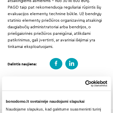
atsakingiems asmenims – nuo 30 iki 600 eurų.
PAGD taip pat rekomenduoja reguliariai rūpintis šių
evakuacijos elementų technine būkle. Už bendrųjų
statinio elementų priežiūros organizavimą atsakingi
daugiabučių administratoriai arba bendrijos, o
priešgaisrinės priežiūros pareigūnai, atlikdami
patikrinimus, gali įvertinti, ar avariniai išėjimai yra
tinkamai eksploatuojami.
Dalintis naujiena:
Atgal
bonodomo.lt svetainėje naudojami slapukai
Naudojame slapukus, kad galėtume suasmeninti turinį