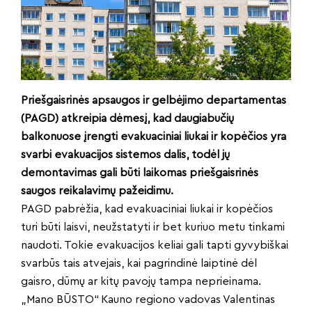
Priešgaisrinės apsaugos ir gelbėjimo departamentas
(PAGD) atkreipia dėmesį, kad daugiabučių
balkonuose įrengti evakuaciniai liukai ir kopėčios yra
svarbi evakuacijos sistemos dalis, todėl jų
demontavimas gali būti laikomas priešgaisrinės
saugos reikalavimų pažeidimu.
PAGD pabrėžia, kad evakuaciniai liukai ir kopėčios
turi būti laisvi, neužstatyti ir bet kuriuo metu tinkami
naudoti. Tokie evakuacijos keliai gali tapti gyvybiškai
svarbūs tais atvejais, kai pagrindinė laiptinė dėl
gaisro, dūmų ar kitų pavojų tampa neprieinama.
„Mano BŪSTO“ Kauno regiono vadovas Valentinas