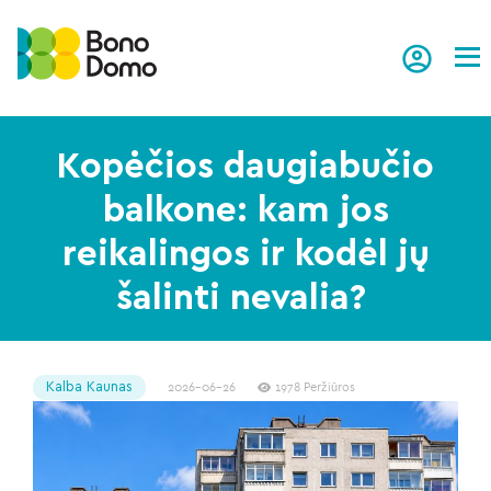
Tog
Kopėčios daugiabučio
balkone: kam jos
reikalingos ir kodėl jų
šalinti nevalia?
Kalba Kaunas
2026-06-26
1978 Peržiūros