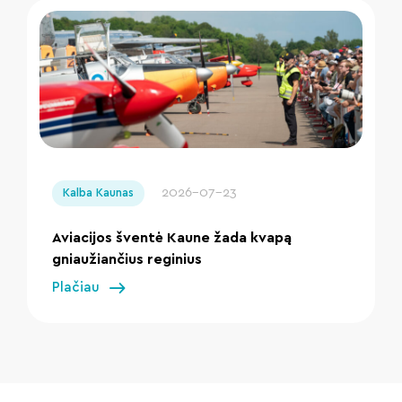
" loading="lazy"/>
2026-07-23
Kalba Kaunas
Aviacijos šventė Kaune žada kvapą
gniaužiančius reginius
Plačiau