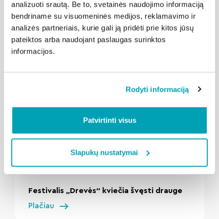
analizuoti srautą. Be to, svetainės naudojimo informaciją
bendriname su visuomeninės medijos, reklamavimo ir
analizės partneriais, kurie gali ją pridėti prie kitos jūsų
Susijusios naujienos
pateiktos arba naudojant paslaugas surinktos
informacijos.
Rodyti informaciją
Patvirtinti visus
" loading="lazy"/>
Slapukų nustatymai
2026-08-04
Kalba Kaunas
Festivalis „Drevės“ kviečia švęsti drauge
Plačiau