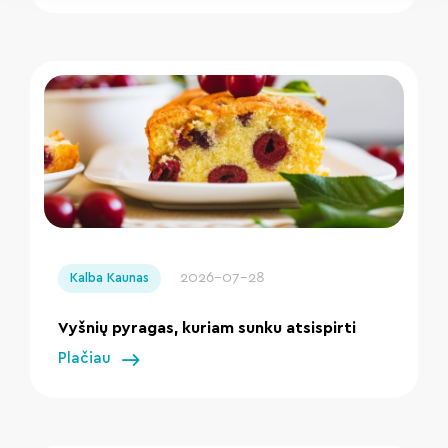
" loading="lazy"/>
2026-07-28
Kalba Kaunas
Vyšnių pyragas, kuriam sunku atsispirti
Plačiau