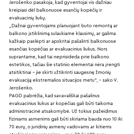
Jerošenko pasakoja, kad gyventojai vis dažniau
kreipiasi dėl balkonuose esančių kopėčių ir
evakuacinių liukų.
„Dažnai gyventojams planuojant buto remontą ar
balkono įstiklinimą sulaukiame klausimų, ar galima
kažkaip paslėpti ar apskritai pašalinti balkonuose
esančias kopėčias ar evakuacinius liukus. Nors
suprantame, kad tai neprisideda prie balkono
estetikos, tačiau šie statinio elementai nėra įrengti
atsitiktinai – jie skirti užtikrinti saugesnę žmonių
evakuaciją ekstremalios situacijos metu“, – sako V.
Jerošenko.
PAGD pabrėžia, kad savavališkai pašalinus
evakuacinius liukus ar kopėčias gali būti taikoma
administracinė atsakomybė. Už tokius pažeidimus
fiziniams asmenims gali būti skiriama bauda nuo 10 iki
70 eurų, o juridinių asmenų vadovams ar kitiems