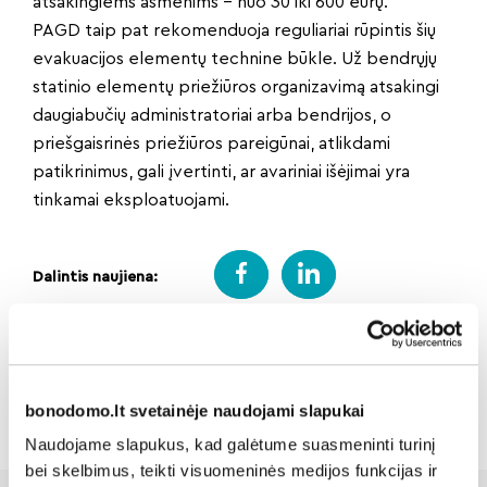
atsakingiems asmenims – nuo 30 iki 600 eurų.
PAGD taip pat rekomenduoja reguliariai rūpintis šių
evakuacijos elementų technine būkle. Už bendrųjų
statinio elementų priežiūros organizavimą atsakingi
daugiabučių administratoriai arba bendrijos, o
priešgaisrinės priežiūros pareigūnai, atlikdami
patikrinimus, gali įvertinti, ar avariniai išėjimai yra
tinkamai eksploatuojami.
Dalintis naujiena:
Atgal
bonodomo.lt svetainėje naudojami slapukai
Naudojame slapukus, kad galėtume suasmeninti turinį
bei skelbimus, teikti visuomeninės medijos funkcijas ir