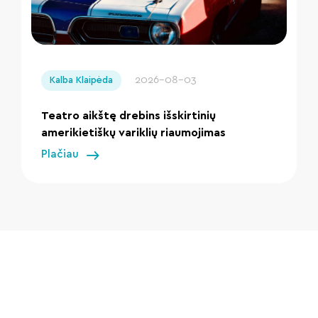
" loading="lazy"/>
2026-08-03
Kalba Klaipėda
Teatro aikštę drebins išskirtinių
amerikietiškų variklių riaumojimas
Plačiau