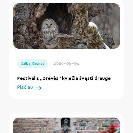
" loading="lazy"/>
2026-08-04
Kalba Kaunas
Festivalis „Drevės“ kviečia švęsti drauge
Plačiau