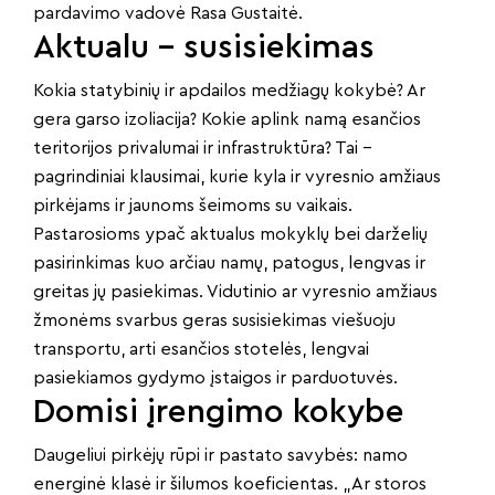
pardavimo vadovė Rasa Gustaitė.
Aktualu – susisiekimas
Kokia statybinių ir apdailos medžiagų kokybė? Ar
gera garso izoliacija? Kokie aplink namą esančios
teritorijos privalumai ir infrastruktūra? Tai –
pagrindiniai klausimai, kurie kyla ir vyresnio amžiaus
pirkėjams ir jaunoms šeimoms su vaikais.
Pastarosioms ypač aktualus mokyklų bei darželių
pasirinkimas kuo arčiau namų, patogus, lengvas ir
greitas jų pasiekimas. Vidutinio ar vyresnio amžiaus
žmonėms svarbus geras susisiekimas viešuoju
transportu, arti esančios stotelės, lengvai
pasiekiamos gydymo įstaigos ir parduotuvės.
Domisi įrengimo kokybe
Daugeliui pirkėjų rūpi ir pastato savybės: namo
energinė klasė ir šilumos koeficientas. „Ar storos