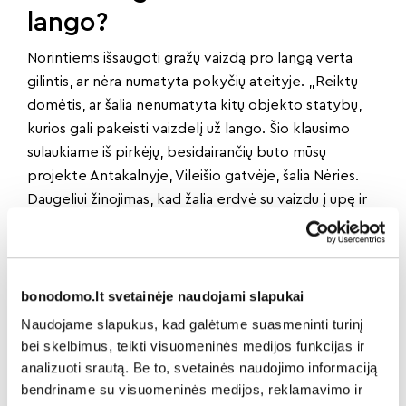
lango?
Norintiems išsaugoti gražų vaizdą pro langą verta
gilintis, ar nėra numatyta pokyčių ateityje. „Reiktų
domėtis, ar šalia nenumatyta kitų objekto statybų,
kurios gali pakeisti vaizdelį už lango. Šio klausimo
sulaukiame iš pirkėjų, besidairančių buto mūsų
projekte Antakalnyje, Vileišio gatvėje, šalia Nėries.
Daugeliui žinojimas, kad žalia erdvė su vaizdu į upę ir
ateityje išliks nepakitusi, palengvina apsisprendimą
įsigyti būstą“, – sako R. Gustaitė.
Anot jos, pirkėjams rūpi į ką kreiptis būsimo
garantinio laikotarpio bei defektų šalinimo klausimais.
bonodomo.lt svetainėje naudojami slapukai
„Natūralu, kad besirenkantieji būstą nepradėtame
Naudojame slapukus, kad galėtume suasmeninti turinį
arba vos pradėtame statyti NT projekte, domisi ir
bei skelbimus, teikti visuomeninės medijos funkcijas ir
vystytojo patirtimi bei reputacija. Būsto pirkimas iš
analizuoti srautą. Be to, svetainės naudojimo informaciją
vystytojo, kurio reputacija ir veiklos istorija yra
bendriname su visuomeninės medijos, reklamavimo ir