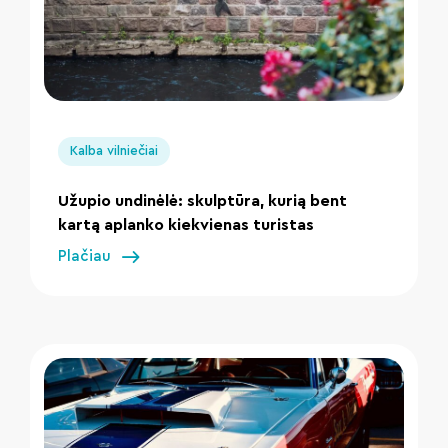
" loading="lazy"/>
Kalba vilniečiai
Užupio undinėlė: skulptūra, kurią bent
kartą aplanko kiekvienas turistas
Plačiau