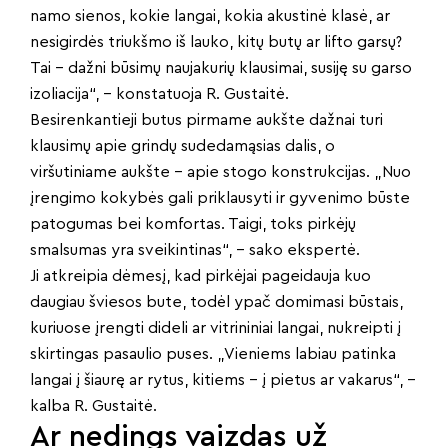
namo sienos, kokie langai, kokia akustinė klasė, ar
nesigirdės triukšmo iš lauko, kitų butų ar lifto garsų?
Tai – dažni būsimų naujakurių klausimai, susiję su garso
izoliacija“, – konstatuoja R. Gustaitė.
Besirenkantieji butus pirmame aukšte dažnai turi
klausimų apie grindų sudedamąsias dalis, o
viršutiniame aukšte – apie stogo konstrukcijas. „Nuo
įrengimo kokybės gali priklausyti ir gyvenimo būste
patogumas bei komfortas. Taigi, toks pirkėjų
smalsumas yra sveikintinas“, – sako ekspertė.
Ji atkreipia dėmesį, kad pirkėjai pageidauja kuo
daugiau šviesos bute, todėl ypač domimasi būstais,
kuriuose įrengti dideli ar vitrininiai langai, nukreipti į
skirtingas pasaulio puses. „Vieniems labiau patinka
langai į šiaurę ar rytus, kitiems – į pietus ar vakarus“, –
kalba R. Gustaitė.
Ar nedings vaizdas už