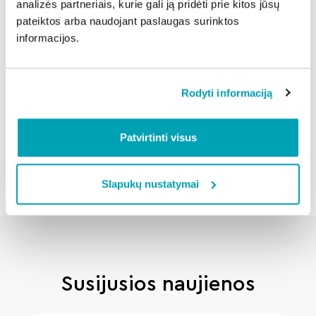
analizės partneriais, kurie gali ją pridėti prie kitos jūsų
teigiama, o finansiniai rezultatai – geri, padeda
pateiktos arba naudojant paslaugas surinktos
sumažinti pirkėjo rizikas“, – įsitikinusi „Realco“
informacijos.
pardavimo vadovė.
Dalintis naujiena:
Rodyti informaciją
Patvirtinti visus
Atgal
Slapukų nustatymai
Susijusios naujienos