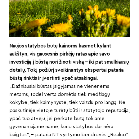
Naujos statybos butų kainoms kasmet kylant
aukštyn, vis gausesnis pirkėjų ratas apie savo
investiciją į būstą nori žinoti viską – iki pat smulkiausių
detalių. Tokį požiūrį sveikinantys ekspertai pataria
būstą rinktis ir įvertinti ypač atsakingai.
„Dažniausiai būstas įsigyjamas ne vieneriems
metams, todėl verta domėtis tiek medžiagų
kokybe, tiek kaimynyste, tiek vaizdu pro langą. Ne
paskutinėje vietoje turėtų būti ir statytojo reputacija,
ypač tuo atveju, jei perkate butą tokiame
gyvenamajame name, kurio statybos dar nėra
baigtos“, – pataria NT vystymo bendrovės „Realco“