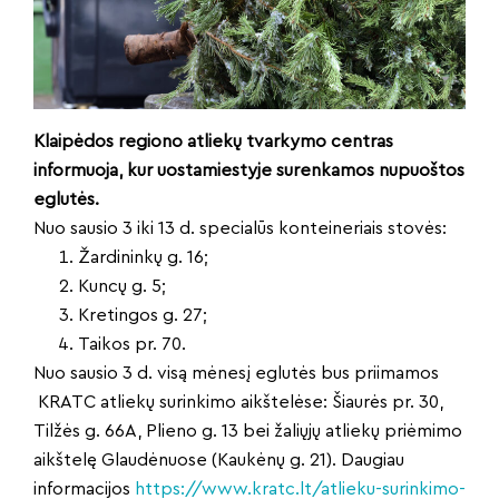
Klaipėdos regiono atliekų tvarkymo centras
informuoja, kur uostamiestyje surenkamos nupuoštos
eglutės.
Nuo sausio 3 iki 13 d. specialūs konteineriais stovės:
Žardininkų g. 16;
Kuncų g. 5;
Kretingos g. 27;
Taikos pr. 70.
Nuo sausio 3 d. visą mėnesį eglutės bus priimamos
KRATC atliekų surinkimo aikštelėse: Šiaurės pr. 30,
Tilžės g. 66A, Plieno g. 13 bei žaliųjų atliekų priėmimo
aikštelę Glaudėnuose (Kaukėnų g. 21). Daugiau
informacijos
https://www.kratc.lt/atlieku-surinkimo-