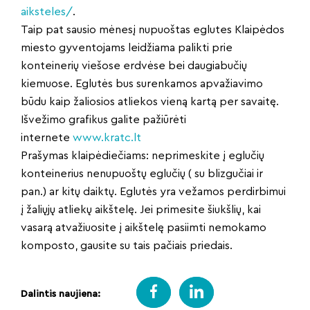
aiksteles/
.
Taip pat sausio mėnesį nupuoštas eglutes Klaipėdos
miesto gyventojams leidžiama palikti prie
konteinerių viešose erdvėse bei daugiabučių
kiemuose. Eglutės bus surenkamos apvažiavimo
būdu kaip žaliosios atliekos vieną kartą per savaitę.
Išvežimo grafikus galite pažiūrėti
internete
www.kratc.lt
Prašymas klaipėdiečiams: neprimeskite į eglučių
konteinerius nenupuoštų eglučių ( su blizgučiai ir
pan.) ar kitų daiktų. Eglutės yra vežamos perdirbimui
į žaliųjų atliekų aikštelę. Jei primesite šiukšlių, kai
vasarą atvažiuosite į aikštelę pasiimti nemokamo
komposto, gausite su tais pačiais priedais.
Dalintis naujiena: