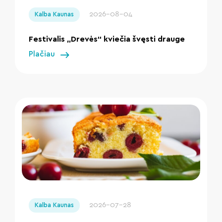
2026-08-04
Kalba Kaunas
Festivalis „Drevės“ kviečia švęsti drauge
Plačiau
" loading="lazy"/>
2026-07-28
Kalba Kaunas