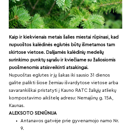
Kaip ir kiekvienais metais šalies miestai rūpinasi, kad
nupuoštos kalėdinės eglutės būtų išmetamos tam
skirtose vietose. Dalijamės kalėdinių medelių
surinkimo punktų sąrašu ir kviečiame su žaliosiomis
puošmenomis atsisveikinti atsakingai.
Nupuoštas eglutes ir jų šakas iki sausio 31 dienos
galite palikti šiose žemiau išvardytose vietose arba
savarankiškai pristatyti į Kauno RATC žaliųjų atliekų
kompostavimo aikštelę adresu: Nemajūnų g. 15A,
Kaunas.
ALEKSOTO SENIŪNIJA
Antanavos gatvėje prie gyvenamojo namo Nr.
9.