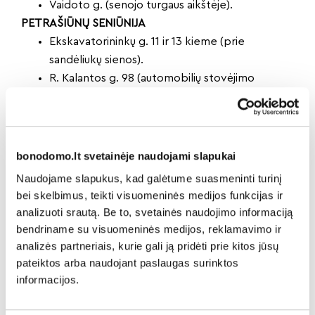
Vaidoto g. (senojo turgaus aikštėje).
PETRAŠIŪNŲ SENIŪNIJA
Ekskavatorininkų g. 11 ir 13 kieme (prie
sandėliukų sienos).
R. Kalantos g. 98 (automobilių stovėjimo
aikštelės gale).
R. Kalantos g. 137 (prie konteinerių).
Stoties g. prie Nr. 18 (prie konteinerio).
ŠANČIŲ SENIŪNIJA
bonodomo.lt svetainėje naudojami slapukai
Aikštelė tarp Prancūzų g. Nr. 81 (PC „Rimi“) ir
Naudojame slapukus, kad galėtume suasmeninti turinį
Prancūzų g. Nr. 95.
bei skelbimus, teikti visuomeninės medijos funkcijas ir
Ašmenos 1-oji 10 (prie konteinerių).
analizuoti srautą. Be to, svetainės naudojimo informaciją
A. Juozapavičiaus pr. / Norvegų g. sankirta
bendriname su visuomeninės medijos, reklamavimo ir
(aikštelė už prekybos kioskų).
analizės partneriais, kurie gali ją pridėti prie kitos jūsų
A. Juozapavičiaus pr. 21.
pateiktos arba naudojant paslaugas surinktos
informacijos.
Juozapavičiaus pr. / Mažeikių g. sankirta.
Verkių g. 6 (prie konteinerių).