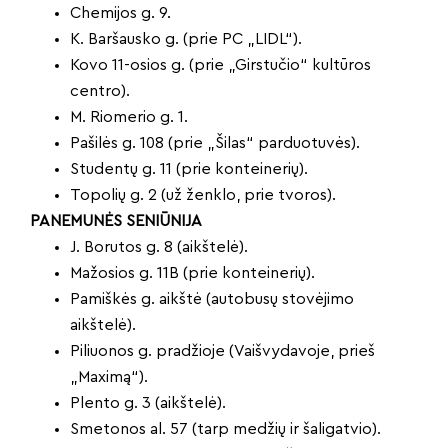
Chemijos g. 9.
K. Baršausko g. (prie PC „LIDL“).
Kovo 11-osios g. (prie „Girstučio“ kultūros
centro).
M. Riomerio g. 1.
Pašilės g. 108 (prie „Šilas“ parduotuvės).
Studentų g. 11 (prie konteinerių).
Topolių g. 2 (už ženklo, prie tvoros).
PANEMUNĖS SENIŪNIJA
J. Borutos g. 8 (aikštelė).
Mažosios g. 11B (prie konteinerių).
Pamiškės g. aikštė (autobusų stovėjimo
aikštelė).
Piliuonos g. pradžioje (Vaišvydavoje, prieš
„Maximą“).
Plento g. 3 (aikštelė).
Smetonos al. 57 (tarp medžių ir šaligatvio).