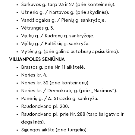
Šarkuvos g. tarp 23 ir 27 (prie konteinerių).
Užnerio g. / Nartavos g. (prie skydinės).
Vandžiogalos g. / Pienių g. sankryžoje.
Vėtrungės g. 3.
Vijūkų g. / Kudrėnų g. sankryžoje.
Vijūkų g. / Paltiškių g. sankryža.
Vytėnų g. (prie galinio autobusų apsisukimo).
VILIJAMPOLĖS SENIŪNIJA
Brastos g. prie Nr. 11 aikštelė.
Neries kr. 4.
Neries kr. 32 (prie konteinerių).
Neries kr. / Demokratų g. (prie „Maximos“).
Panerių g. / A. Strazdo g. sankryža.
Raudondvario pl. 200.
Raudondvario pl. prie Nr. 288 (tarp šaligatvio ir
degalinės).
Sąjungos aikštė (prie turgelio).