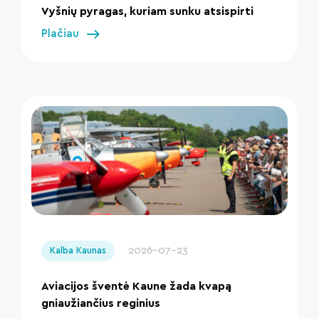
Vyšnių pyragas, kuriam sunku atsispirti
Plačiau
" loading="lazy"/>
2026-07-23
Kalba Kaunas
Aviacijos šventė Kaune žada kvapą
gniaužiančius reginius