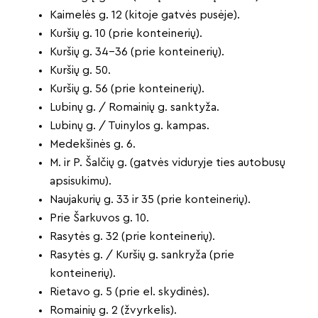
Kaimelės g. 12 (kitoje gatvės pusėje).
Kuršių g. 10 (prie konteinerių).
Kuršių g. 34–36 (prie konteinerių).
Kuršių g. 50.
Kuršių g. 56 (prie konteinerių).
Lubinų g. / Romainių g. sanktyža.
Lubinų g. / Tuinylos g. kampas.
Medekšinės g. 6.
M. ir P. Šalčių g. (gatvės viduryje ties autobusų
apsisukimu).
Naujakurių g. 33 ir 35 (prie konteinerių).
Prie Šarkuvos g. 10.
Rasytės g. 32 (prie konteinerių).
Rasytės g. / Kuršių g. sankryža (prie
konteinerių).
Rietavo g. 5 (prie el. skydinės).
Romainių g. 2 (žvyrkelis).