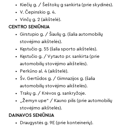
Kiečių g. / Šeštokų g sankirta (prie skydinės).
V. Čepinskio g. 4.
Vinčų g. 2 (aikštelė).
CENTRO SENIŪNIJA
Girstupio g. / Šiaulių g. (šalia automobilių
stovėjimo aikštelės).
Kęstučio g. 55 (šalia sporto aikštelės).
Kęstučio g. / Vytauto pr. sankirta (prie
automobilių stovėjimo aikštelės).
Perkūno al. 4 (aikštelė).
Šv. Gertūdos g. / Gimnazijos g. (šalia
automobilių stovėjimo aikštelės).
Trakų g. / Krėvos g. sankryžoje.
„Žemyn upe“ / Kauno pilis (prie automobilių
stovėjimo aikštelės).
DAINAVOS SENIŪNIJA
Draugystės g. 9E (prie konteinerių).