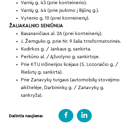
Varnių g. 43 (prie konteinerio).
Varnių g. 44 (prie įsukimo į Bijūnų g.).
Vytenio g. 10 (prei konreinerių).
ŽALIAKALNIO SENIŪNIJA
Basanavičiaus al. 26 (prei konteinerių).
J. Žemgulio g. prie Nr. 9 šalia trnsformatorinės.
Kudirkos g. / Jankaus g. sankirta.
Perkūno al. / Ąžuolyno g. sankirtoje.
Prie KTU inžinerijos licėjaus (S. Lozoraičio g. /
Riešutų g. sankirta).
Prie Zanavykų turgaus (automobilių stovėjimo
aikštelėje, Darbininkų g. / Zanavykų g.
sankryža).
Dalintis naujiena: