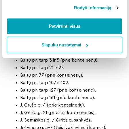
ŠILAINIŲ SENIŪNIJA
Rodyti informaciją
A. Šapokos g. / I. Jonyno sankryža.
Baltijos g. 4 (prie konteinerių).
Baltijos g. tarp 6 ir 10 (prie konteinerio).
Patvirtinti visus
Baltijos g. tarp 36 ir 40 (prie konteinerio).
Baltijos g. tarp 64 ir 70 (prie konteinerių).
Slapukų nustatymai
Baltijos g. tarp 74 ir 90.
Baltijos g. tarp 92 ir 94 (prie konteinerio).
Baltų pr. tarp 3 ir 5 (prie konteinerių).
Baltų pr. tarp 21 ir 27.
Baltų pr. 77 (prie konteinerių).
Baltų pr. tarp 107 ir 109.
Baltų pr. tarp 127 (prie konteinerio).
Baltų pr. tarp 161 (prie konteinerio).
J. Grušo g. 4 (prie konteinerių).
J. Grušo g. 21 (priešais konteinerius).
J. Semaškos g. / Girios g. sankyža.
Jotvingių g. 5–7 (teis įvažiavimu į kiemus).