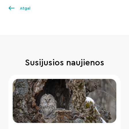
Atgal
Susijusios naujienos
" loading="lazy"/>