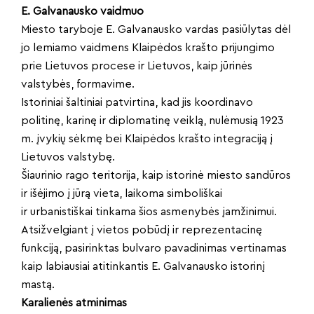
E. Galvanausko vaidmuo
Miesto taryboje E. Galvanausko vardas pasiūlytas dėl
jo lemiamo vaidmens Klaipėdos krašto prijungimo
prie Lietuvos procese ir Lietuvos, kaip jūrinės
valstybės, formavime.
Istoriniai šaltiniai patvirtina, kad jis koordinavo
politinę, karinę ir diplomatinę veiklą, nulėmusią 1923
m. įvykių sėkmę bei Klaipėdos krašto integraciją į
Lietuvos valstybę.
Šiaurinio rago teritorija, kaip istorinė miesto sandūros
ir išėjimo į jūrą vieta, laikoma simboliškai
ir urbanistiškai tinkama šios asmenybės įamžinimui.
Atsižvelgiant į vietos pobūdį ir reprezentacinę
funkciją, pasirinktas bulvaro pavadinimas vertinamas
kaip labiausiai atitinkantis E. Galvanausko istorinį
mastą.
Karalienės atminimas