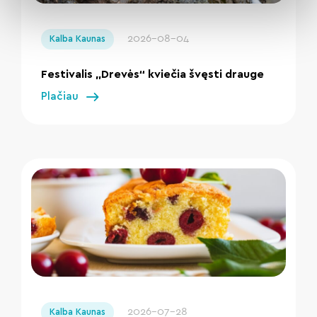
" loading="lazy"/>
2026-08-04
Kalba Kaunas
Festivalis „Drevės“ kviečia švęsti drauge
Plačiau
" loading="lazy"/>
2026-07-28
Kalba Kaunas