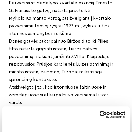
Pervadinant Medelyno kvartale esančią Ernesto
Galvanausko gatvę, nutarta jai suteikti
Mykolo Kalmanto vardą, atsižvelgiant į kvartalo
pavadinimų teminį ryšį su 1923 m. įvykiais ir šios
istorinės asmenybės reikšme.
Danės gatvės atkarpai nuo Biržos tilto iki Pilies
tilto nutarta grąžinti istorinį Luizės gatvės
pavadinimą, siekiant įamžinti XVIII a. Klaipėdoje
rezidavusios Prūsijos karalienės Luizės atminimą ir
miesto istorinį vaidmenį Europai reikšmingų
sprendimų kontekste.
Atsižvelgta į tai, kad istoriniuose šaltiniuose ir
žemėlapiuose ši atkarpa buvo vadinama Luizės
vardu.
Dalintis naujiena: