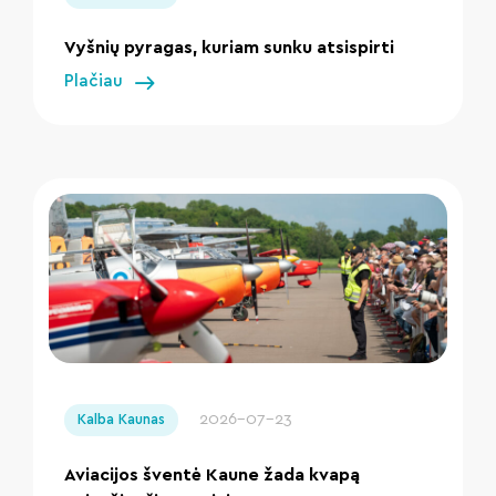
Vyšnių pyragas, kuriam sunku atsispirti
Plačiau
" loading="lazy"/>
2026-07-23
Kalba Kaunas
Aviacijos šventė Kaune žada kvapą