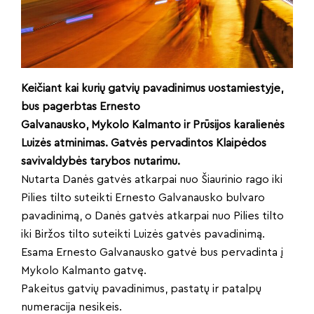
Keičiant kai kurių gatvių pavadinimus uostamiestyje,
bus pagerbtas Ernesto
Galvanausko, Mykolo Kalmanto ir Prūsijos karalienės
Luizės atminimas. Gatvės pervadintos Klaipėdos
savivaldybės tarybos nutarimu.
Nutarta Danės gatvės atkarpai nuo Šiaurinio rago iki
Pilies tilto suteikti Ernesto Galvanausko bulvaro
pavadinimą, o Danės gatvės atkarpai nuo Pilies tilto
iki Biržos tilto suteikti Luizės gatvės pavadinimą.
Esama Ernesto Galvanausko gatvė bus pervadinta į
Mykolo Kalmanto gatvę.
Pakeitus gatvių pavadinimus, pastatų ir patalpų
numeracija nesikeis.