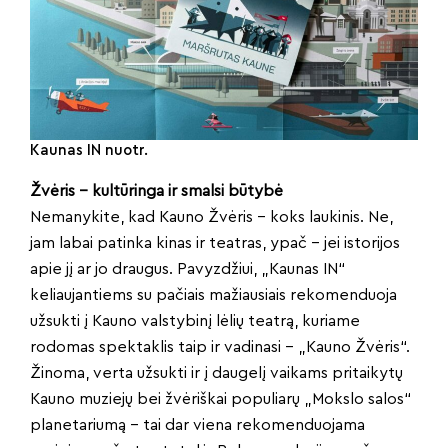
Kaunas IN nuotr.
Žvėris – kultūringa ir smalsi būtybė
Nemanykite, kad Kauno Žvėris – koks laukinis. Ne,
jam labai patinka kinas ir teatras, ypač – jei istorijos
apie jį ar jo draugus. Pavyzdžiui, „Kaunas IN“
keliaujantiems su pačiais mažiausiais rekomenduoja
užsukti į Kauno valstybinį lėlių teatrą, kuriame
rodomas spektaklis taip ir vadinasi – „Kauno Žvėris“.
Žinoma, verta užsukti ir į daugelį vaikams pritaikytų
Kauno muziejų bei žvėriškai populiarų „Mokslo salos“
planetariumą – tai dar viena rekomenduojama