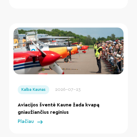
" loading="lazy"/>
2026-07-23
Kalba Kaunas
Aviacijos šventė Kaune žada kvapą
gniaužiančius reginius
Plačiau