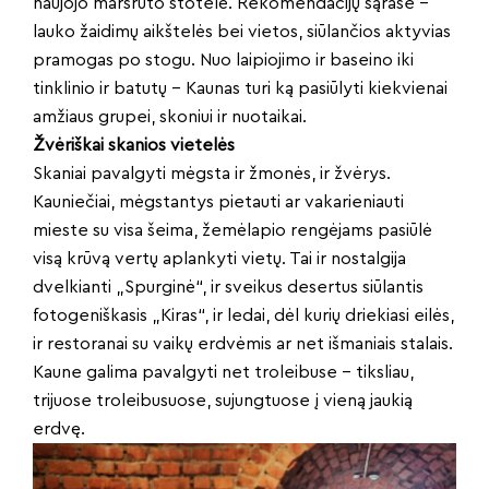
naujojo maršruto stotelė. Rekomendacijų sąraše –
lauko žaidimų aikštelės bei vietos, siūlančios aktyvias
pramogas po stogu. Nuo laipiojimo ir baseino iki
tinklinio ir batutų – Kaunas turi ką pasiūlyti kiekvienai
amžiaus grupei, skoniui ir nuotaikai.
Žvėriškai skanios vietelės
Skaniai pavalgyti mėgsta ir žmonės, ir žvėrys.
Kauniečiai, mėgstantys pietauti ar vakarieniauti
mieste su visa šeima, žemėlapio rengėjams pasiūlė
visą krūvą vertų aplankyti vietų. Tai ir nostalgija
dvelkianti „Spurginė“, ir sveikus desertus siūlantis
fotogeniškasis „Kiras“, ir ledai, dėl kurių driekiasi eilės,
ir restoranai su vaikų erdvėmis ar net išmaniais stalais.
Kaune galima pavalgyti net troleibuse – tiksliau,
trijuose troleibusuose, sujungtuose į vieną jaukią
erdvę.