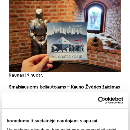
Kaunas IN nuotr.
Smalsiausiems keliautojams – Kauno Žvėries žaidimas
ir apdovanojimai
Naujajame žvėriškai įdomiame žemėlapyje atsirado
vietos ir visą šeimą įtraukiančiam Kauno Žvėries
žaidimui. Keliautojai kviečiami aplankyti pačios
bonodomo.lt svetainėje naudojami slapukai
mitinės būtybės rekomenduojamus muziejus,
Naudojame slapukus, kad galėtume suasmeninti turinį