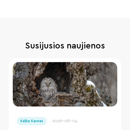
Susijusios naujienos
" loading="lazy"/>
2026-08-04
Kalba Kaunas