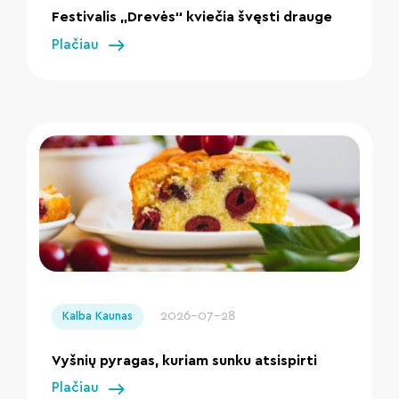
Festivalis „Drevės“ kviečia švęsti drauge
Plačiau
" loading="lazy"/>
2026-07-28
Kalba Kaunas
Vyšnių pyragas, kuriam sunku atsispirti
Plačiau