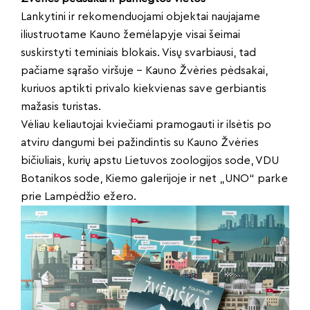
Lankytini ir rekomenduojami objektai naujajame
iliustruotame Kauno žemėlapyje visai šeimai
suskirstyti teminiais blokais. Visų svarbiausi, tad
pačiame sąrašo viršuje – Kauno Žvėries pėdsakai,
kuriuos aptikti privalo kiekvienas save gerbiantis
mažasis turistas.
Vėliau keliautojai kviečiami pramogauti ir ilsėtis po
atviru dangumi bei pažindintis su Kauno Žvėries
bičiuliais, kurių apstu Lietuvos zoologijos sode, VDU
Botanikos sode, Kiemo galerijoje ir net „UNO“ parke
prie Lampėdžio ežero.