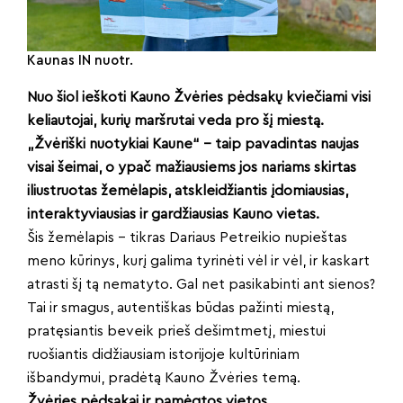
Kaunas IN nuotr.
Nuo šiol ieškoti Kauno Žvėries pėdsakų kviečiami visi
keliautojai, kurių maršrutai veda pro šį miestą.
„Žvėriški nuotykiai Kaune“ – taip pavadintas naujas
visai šeimai, o ypač mažiausiems jos nariams skirtas
iliustruotas žemėlapis, atskleidžiantis įdomiausias,
interaktyviausias ir gardžiausias Kauno vietas.
Šis žemėlapis – tikras Dariaus Petreikio nupieštas
meno kūrinys, kurį galima tyrinėti vėl ir vėl, ir kaskart
atrasti šį tą nematyto. Gal net pasikabinti ant sienos?
Tai ir smagus, autentiškas būdas pažinti miestą,
pratęsiantis beveik prieš dešimtmetį, miestui
ruošiantis didžiausiam istorijoje kultūriniam
išbandymui, pradėtą Kauno Žvėries temą.
Žvėries pėdsakai ir pamėgtos vietos