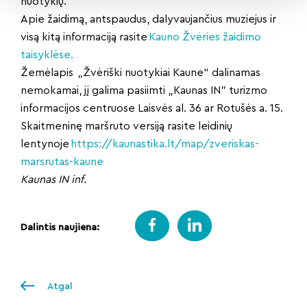
nuotykių.
Apie žaidimą, antspaudus, dalyvaujančius muziejus ir
visą kitą informaciją rasite
Kauno Žvėries žaidimo
taisyklėse.
Žemėlapis „Žvėriški nuotykiai Kaune“ dalinamas
nemokamai, jį galima pasiimti „Kaunas IN” turizmo
informacijos centruose Laisvės al. 36 ar Rotušės a. 15.
Skaitmeninę maršruto versiją rasite leidinių
lentynoje
https://kaunastika.lt/map/zveriskas-
marsrutas-kaune
Kaunas IN inf.
Dalintis naujiena:
Atgal